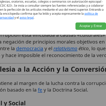
pone en peligro y condena a la decadencia
la vid
iglesias, oratorios, escuelas, colegios o seminarios sin autorización episcopal -
CDC 823-. Se insta a consultar siempre las fuentes referenciadas y a colaborar
 corrupción y el soborno son manifestaciones 
en la perfección de los artículos mediante el uso del menú superior. Entrando a
 estatal
, que arruinan el Estado y deforman la
la enciclopedia confirma que ha leído y acepta expresamente la
política de
privacidad
y el
aviso legal
.
 a la corrupción, pierde su propósito, deja d
Aceptar y Entrar
 lugar, se convierte en una
amenaza
para ello
rrupción está vinculada a causas «culturales»
La negación de principios morales objetivos en
ntre la
democracia
y el
relativismo
ético
, lo qu
 y hace imposible el reconocimiento de la ver
lesia a la Acción y la Conversió
ntiene al margen de la lucha contra la corrupci
ión basado en la
fe
y la Doctrina Social.
 y Social