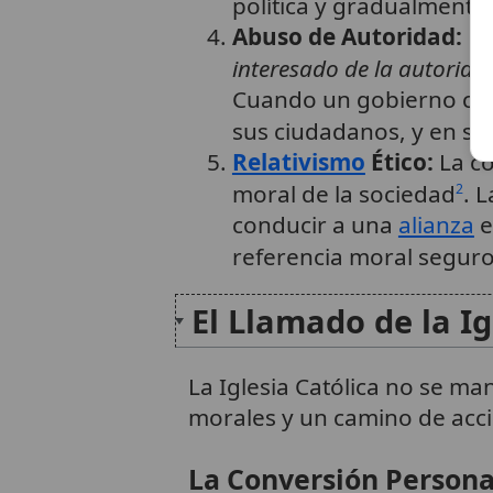
política y gradualmente
Abuso de Autoridad:
La
interesado de la autoridad
Cuando un gobierno cede
sus ciudadanos, y en su
Relativismo
Ético:
La co
moral de la sociedad
. 
2
conducir a una
alianza
e
referencia moral seguro
El Llamado de la Ig
La Iglesia Católica no se ma
morales y un camino de acc
La Conversión Personal