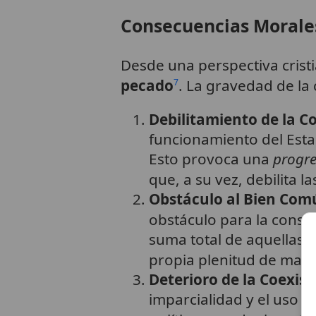
Consecuencias Morales
Desde una perspectiva crist
pecado
. La gravedad de la
7
Debilitamiento de la Co
funcionamiento del Estad
Esto provoca una
progre
que, a su vez, debilita l
Obstáculo al Bien Com
obstáculo para la conse
suma total de aquellas c
propia plenitud de man
Deterioro de la Coexist
imparcialidad y el uso h