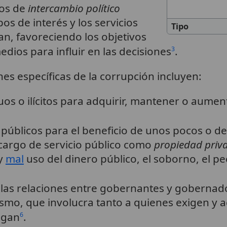
ios de
intercambio político
os de interés y los servicios
Tipo
n, favoreciendo los objetivos
dios para influir en las decisiones
.
3
es específicas de la corrupción incluyen:
os o ilícitos para adquirir, mantener o aument
 públicos para el beneficio de unos pocos o de
cargo de servicio público como
propiedad priv
 y
mal
uso del dinero público, el soborno, el pe
n las relaciones entre gobernantes y gobernad
mismo, que involucra tanto a quienes exigen y
agan
.
6