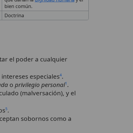
bien común.
Doctrina
ar el poder a cualquier
 intereses especiales
.
4
ada
o
privilegio personal
.
1
culado (malversación), y el
os
.
5
 aceptan sobornos como a