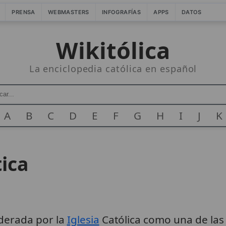
PRENSA
WEBMASTERS
INFOGRAFÍAS
APPS
DATOS
Wikitólica
La enciclopedia católica en español
A
B
C
D
E
F
G
H
I
J
K
tica
derada por la
Iglesia
Católica como una de la