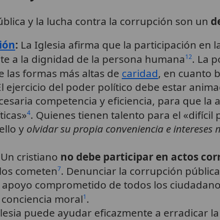
ública y la lucha contra la corrupción son un
d
ión
:
La Iglesia afirma que la participación en l
te a la dignidad de la persona humana
. La 
12
e las formas más altas de
caridad
, en cuanto 
l ejercicio del poder político debe estar anim
ecesaria competencia y eficiencia, para que la 
íticas»
. Quienes tienen talento para el «difícil 
4
ello y
olvidar su propia conveniencia e intereses 
Un cristiano
no debe participar en actos cor
los cometen
. Denunciar la corrupción públi
7
el apoyo comprometido de todos los ciudadanos
 conciencia moral
.
1
lesia puede ayudar eficazmente a erradicar l