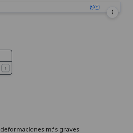
L
M
N
O
P
Q
R
S
T
U
›
s deformaciones más graves