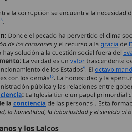
ontra la corrupción se encuentra la necesidad 
,
.
8
ón:
Donde el pecado ha pervertido el clima soci
ón de los corazones
y el recurso a la
gracia
de
D
 hay solución a la cuestión social fuera del
Ev
amento:
La verdad es un
valor
trascendente de
funcionamiento de los Estados
. El
octavo man
5
nes con los demás
. La honestidad y la apertu
10
nistración pública y las relaciones entre go
ciencia
:
La Iglesia tiene un papel primordial
de la
conciencia
de las personas
. Esta forma
1
d, la honestidad, la laboriosidad y el servicio al
anos y los Laicos