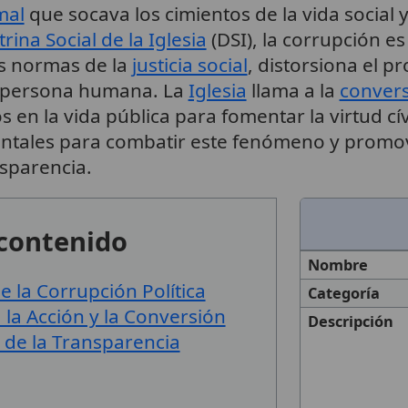
mal
que socava los cimientos de la vida social 
rina Social de la Iglesia
(DSI), la corrupción e
as normas de la
justicia social
, distorsiona el pr
a persona humana. La
Iglesia
llama a la
conver
os en la vida pública para fomentar la virtud cív
tales para combatir este fenómeno y promov
nsparencia.
 contenido
Nombre
 la Corrupción Política
Categoría
a la Acción y la Conversión
Descripción
n de la Transparencia