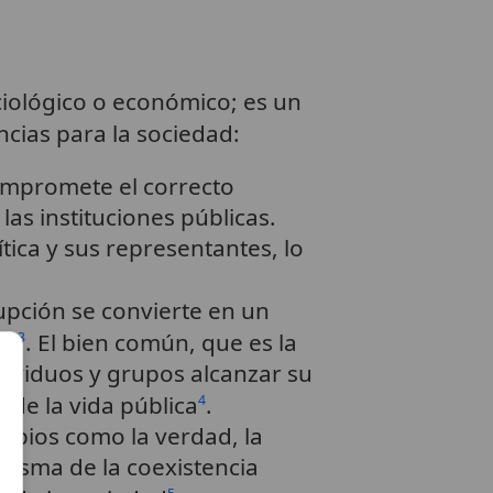
ciológico o económico; es un
cias para la sociedad:
ompromete el correcto
as instituciones públicas.
tica y sus representantes, lo
rupción se convierte en un
os
. El bien común, que es la
3
ndividuos y grupos alcanzar su
 de la vida pública
.
4
cipios como la verdad, la
 misma de la coexistencia