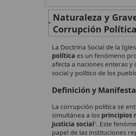
Naturaleza y Grav
Corrupción Polític
La Doctrina Social de la Igle
política
es un fenómeno pro
afecta a naciones enteras y
social y político de los puebl
Definición y Manifest
La corrupción política se en
simultánea a los
principios
justicia social
. Este fenóme
3
papel de las instituciones re