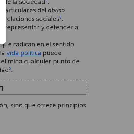
a de la sociedad
.
5
particulares del
abuso
s relaciones sociales
.
6
e representar y defender a
s
.
7
 que radican en el sentido
 la
vida política
puede
e elimina cualquier punto de
dad
.
5
n
ón, sino que ofrece principios