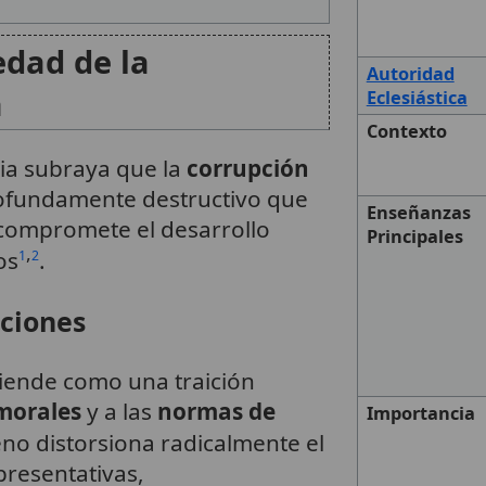
edad de la
Autoridad
a
Eclesiástica
Contexto
sia subraya que la
corrupción
fundamente destructivo que
Enseñanzas
 compromete el desarrollo
Principales
,
os
.
1
2
aciones
tiende como una traición
 morales
y a las
normas de
Importancia
no distorsiona radicalmente el
presentativas,