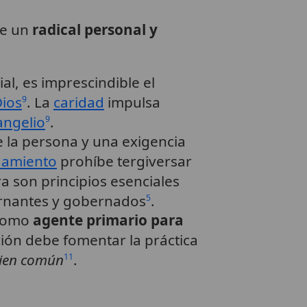
de un
radical personal y
al, es imprescindible el
ios
. La
caridad
impulsa
9
angelio
.
9
 la persona y una exigencia
damiento
prohíbe tergiversar
ra son principios esenciales
bernantes y gobernados
.
5
 como
agente primario para
ción debe fomentar la práctica
 bien común
.
11