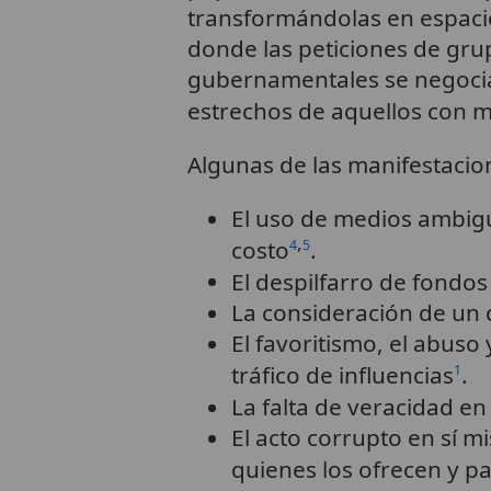
transformándolas en espac
donde las peticiones de grup
gubernamentales se negocia
estrechos de aquellos con me
Algunas de las manifestacion
El uso de medios ambigu
,
costo
.
4
5
El despilfarro de fondos
La consideración de un 
El favoritismo, el abuso
tráfico de influencias
.
1
La falta de veracidad e
El acto corrupto en sí 
quienes los ofrecen y p