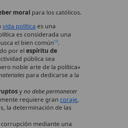
eber moral
para los católicos.
a
vida política
es una
política es considerada una
busca el bien común
.
13
ado por el
espíritu de
actividad pública sea
pero noble arte de la política»
materiales
para dedicarse a la
ruptos
y
no debe permanecer
camente requiere gran
coraje
,
, la determinación de las
a corrupción mediante una