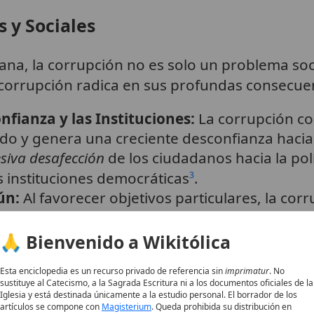
 y Sociales
iana, la corrupción no es solo un problema so
 corrupción radica en sus profundas consecuen
nfianza y las Instituciones:
La corrupción c
o y genera una creciente desconfianza hacia l
siva desafección
de los ciudadanos hacia la polí
as instituciones democráticas
.
3
ún:
Al favorecer objetivos particulares, la cor
cución del
bien común
de todos los ciudadan
ondiciones de la vida social que permiten a i
🙏 Bienvenido a Wikitólica
era más completa
, es el estándar fundamental
4
Esta enciclopedia es un recurso privado de referencia sin
imprimatur
. No
encia Política:
La falta de observación de prin
sustituye al Catecismo, a la Sagrada Escritura ni a los documentos oficiales de la
onesto de los fondos públicos debilita la base
Iglesia y está destinada únicamente a la estudio personal. El borrador de los
artículos se compone con
Magisterium
. Queda prohibida su distribución en