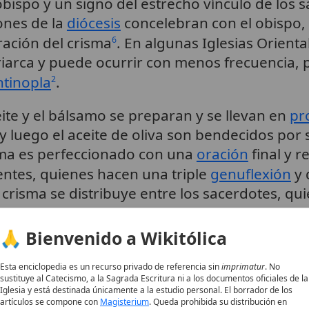
obispo y un signo del estrecho vínculo de los 
ones de la
diócesis
concelebran con el obispo,
ación del crisma
. En algunas Iglesias Orienta
6
riarca y puede ocurrir con menos frecuencia, 
tinopla
.
2
ite y el bálsamo se preparan y se llevan en
pr
 y luego el aceite de oliva son bendecidos po
sma es perfeccionado con una
oración
final y r
entes, quienes hacen una triple
genuflexión
y 
 crisma se distribuye entre los sacerdotes, q
🙏 Bienvenido a Wikitólica
elebra tradicionalmente el Jueves Santo, puede 
unión del
clero
y el pueblo con el obispo resulta 
Esta enciclopedia es un recurso privado de referencia sin
imprimatur
. No
sustituye al Catecismo, a la Sagrada Escritura ni a los documentos oficiales de la
Iglesia y está destinada únicamente a la estudio personal. El borrador de los
 los Sacramentos y Funciones E
artículos se compone con
Magisterium
. Queda prohibida su distribución en