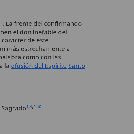
,
. La frente del confirmando
5
iben el don inefable del
 carácter de este
gan más estrechamente a
 palabra como con las
ra la
efusión del Espíritu
Santo
,
,
,
Sagrado
.
1
4
5
10