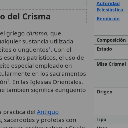
Autoridad
Eclesiástica
do del Crisma
Bendición
el griego
chrisma
, que
Composición
alquier sustancia utilizada
eites o ungüentos
. Con el
1
Estado
escritos patrísticos, el uso de
Misa Crismal
aceite especial empleado en
icularmente en los sacramentos
ión
. En las Iglesias Orientales,
1
ue también significa «ungüento
Origen
a práctica del
Antiguo
, sacerdotes y profetas con
Tipo
ue estos prefiguraban a Cristo,