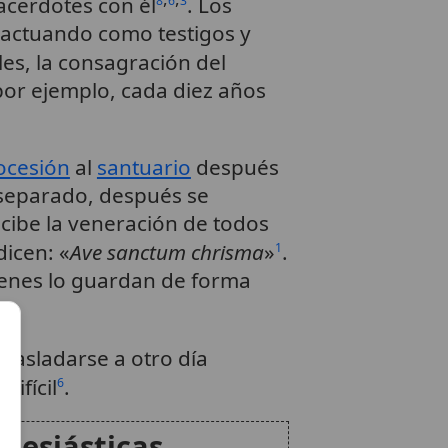
sacerdotes con él
. Los
8
6
3
 actuando como testigos y
les, la consagración del
por ejemplo, cada diez años
ocesión
al
santuario
después
r separado, después se
ecibe la veneración de todos
dicen: «
Ave sanctum chrisma
»
.
1
uienes lo guardan de forma
trasladarse a otro día
difícil
.
6
clesiásticas