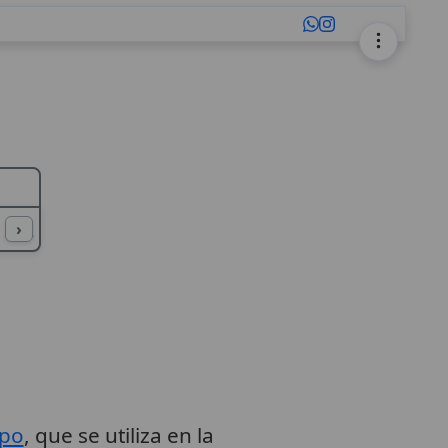
L
M
N
O
P
Q
R
S
T
U
›
spo
, que se utiliza en la