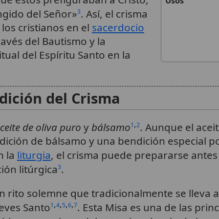
Usos
ngido del Señor»
. Así, el crisma
3
 los cristianos en el
sacerdocio
través del Bautismo y la
tual del Espíritu Santo en la
dición del Crisma
,
ceite de oliva puro
y
bálsamo
. Aunque el aceit
1
2
 adición de bálsamo y una bendición especial p
n la
liturgia
, el crisma puede prepararse antes
ón litúrgica
.
3
n rito solemne que tradicionalmente se lleva 
,
,
,
,
eves Santo
. Esta Misa es una de las prin
1
4
5
6
7