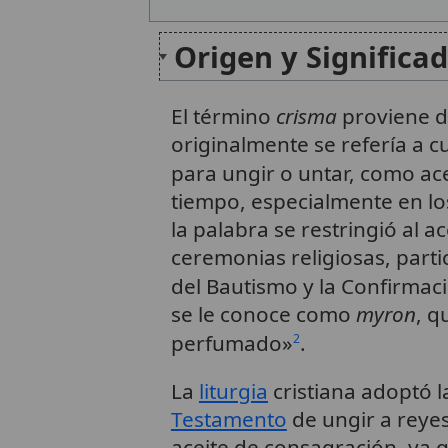
Origen y Significa
El término
crisma
proviene d
originalmente se refería a cu
para ungir o untar, como ac
tiempo, especialmente en los 
la palabra se restringió al 
ceremonias religiosas, part
del Bautismo y la Confirmac
se le conoce como
myron
, q
perfumado»
.
2
La
liturgia
cristiana adoptó l
Testamento
de ungir a reyes
aceite de consagración, ya q