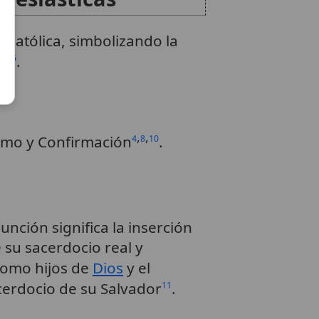
a Católica, simbolizando la
,
»
.
9
5
,
,
ismo y Confirmación
.
4
8
10
 unción significa la inserción
e su sacerdocio real y
como hijos de
Dios
y el
sacerdocio de su Salvador
.
11