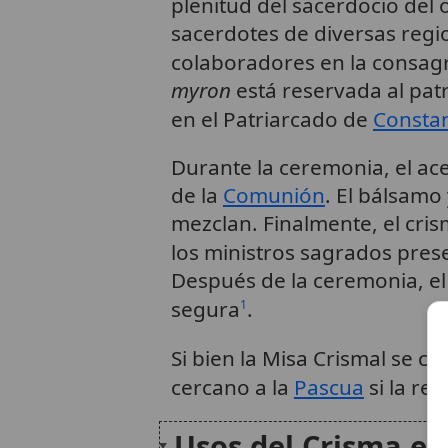
plenitud del sacerdocio del 
sacerdotes de diversas regi
colaboradores en la consagr
myron
está reservada al pat
en el Patriarcado de
Constan
Durante la ceremonia, el ace
de la
Comunión
. El bálsamo
mezclan. Finalmente, el cri
los ministros sagrados pres
Después de la ceremonia, el
segura
.
1
Si bien la Misa Crismal se c
cercano a la
Pascua
si la re
Usos del Crisma en