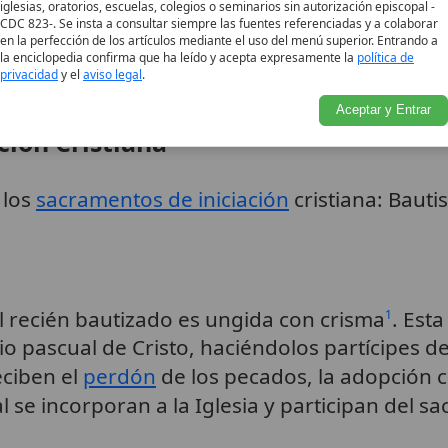
iglesias, oratorios, escuelas, colegios o seminarios sin autorización episcopal -
CDC 823-. Se insta a consultar siempre las fuentes referenciadas y a colaborar
en la perfección de los artículos mediante el uso del menú superior. Entrando a
tral en varios sacramentos y ritos de la Iglesi
la enciclopedia confirma que ha leído y acepta expresamente la
política de
privacidad
y el
aviso legal
.
a participación en la vida de Cristo, el «Ungido
Aceptar y Entrar
ción Cristiana
 los
sacramentos de iniciación
cristiana: Baut
l recién bautizado es ungida con crisma
. Esta
1
rio pascual de Cristo, haciéndolos partícipes d
eciben el
perdón
de los pecados, la adopción 
al se incorporan a la Iglesia y participan del 