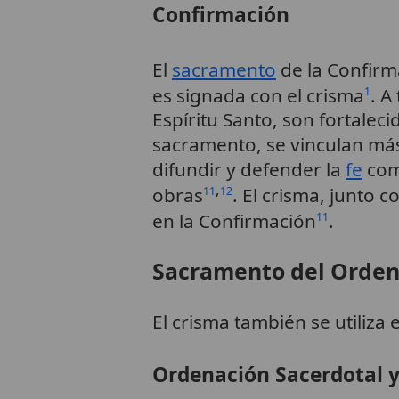
Confirmación
El
sacramento
de la Confirm
es signada con el crisma
. A
1
Espíritu Santo, son fortalec
sacramento, se vinculan más
difundir y defender la
fe
como
,
obras
. El crisma, junto c
11
12
en la Confirmación
.
11
Sacramento del Orden
El crisma también se utiliza 
Ordenación Sacerdotal y