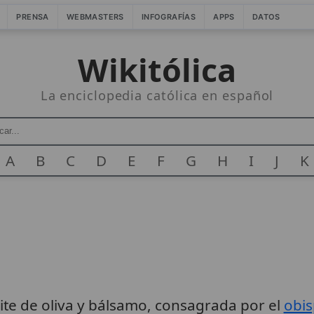
PRENSA
WEBMASTERS
INFOGRAFÍAS
APPS
DATOS
Wikitólica
La enciclopedia católica en español
A
B
C
D
E
F
G
H
I
J
K
ite de oliva y bálsamo, consagrada por el
obi