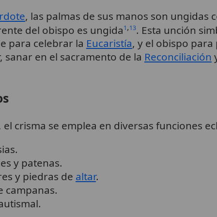
rdote
, las palmas de sus manos son ungidas c
,
 frente del obispo es ungida
. Esta unción sim
1
13
e para celebrar la
Eucaristía
, y el obispo para 
r, sanar en el sacramento de la
Reconciliación
y
os
el crisma se emplea en diversas funciones ecl
ias.
ces y patenas.
res y piedras de
altar
.
de campanas.
utismal.