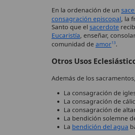
En la ordenación de un
sace
consagración episcopal
, la
Santo que el
sacerdote
recib
Eucaristía
, enseñar, consola
comunidad de
amor
.
13
Otros Usos Eclesiástic
Además de los sacramentos, 
La consagración de igles
La consagración de cáli
La consagración de alta
La bendición solemne 
La
bendición del agua
ba