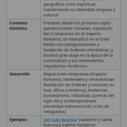
Histórico
(persecuciones romanas, expansión
del cristianismo en el Imperio
Romano), se intensificó en la Edad
Media con peregrinaciones y
fundación de órdenes monásticas, y
alcanzó gran auge en la época de la
colonización y los movimientos
migratorios modernos.
Desarrollo
Migraciones tempranas (Imperio
Romano), medievales y renacentistas
(fundación de órdenes y misiones en
Asia, África y América), modernas
(colonialismo, industrial, guerras del
siglo XX) y contemporáneas
(movilidad transnacional, crisis de
refugiados).
Ejemplos
San Juan Bautista
Scalabrini y Santa
Francisca Cabrini fundaron
congregaciones para atender a
migrantes; Pastores de Migrantes y
Servicios de Asistencia a Refugiados;
programas de la
USCCB
para fieles
migrantes.
Impacto
Moldeó la identidad y misión de la
Histórico
Iglesia, estableció redes mundiales de