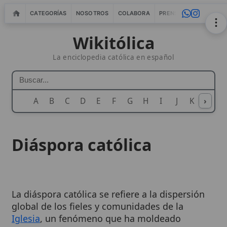
CATEGORÍAS
NOSOTROS
COLABORA
PRENSA
WEBMASTERS
IN
Wikitólica
La enciclopedia católica en español
A
B
C
D
E
F
G
H
I
J
K
›
L
M
N
Diáspora católica
La diáspora católica se refiere a la dispersión
global de los fieles y comunidades de la
Iglesia
, un fenómeno que ha moldeado
profundamente su identidad y misión a lo
largo de la historia. Este proceso, impulsado