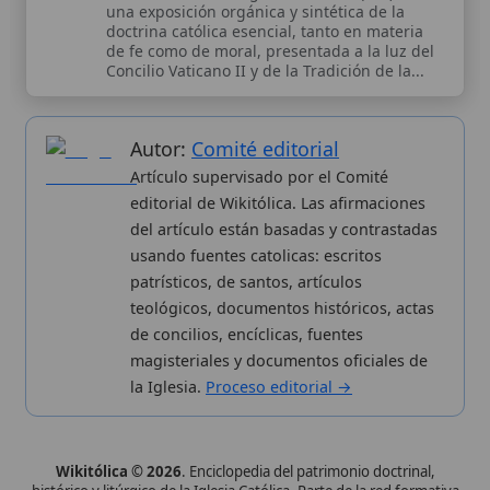
teológicos, documentos históricos, actas
de concilios, encíclicas, fuentes
magisteriales y documentos oficiales de
la Iglesia.
Proceso editorial →
Wikitólica © 2026
. Enciclopedia del patrimonio doctrinal,
histórico y litúrgico de la Iglesia Católica. Parte de la red formativa
de
Curso Católico
,
Buscador Católico
y
Custodio Animae
. Con
analíticas anónimas. Licencia
CC BY-SA
(texto). Editado en
Valencia, España.
ISSN: 3101-7339
. Bajo el patrocinio de San
Carlo Acutis.
Sobre nosotros
Categorias
Proceso editorial
Más visitados
Publicación seriada
Nuevas entradas
Datos abiertos
Cambios recientes
Estadísticas
Aplicaciones
Aviso legal
Kit de Prensa
Política de privacidad
Widgets para tu web
✦ SÍGUENOS EN
Canal de WhatsApp
Únete · publicación regular
Perfil de Instagram