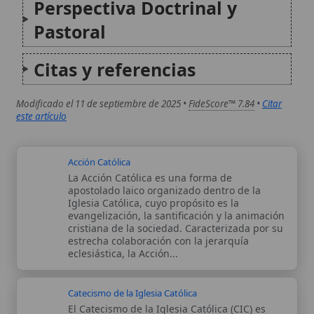
Acción Católica
La Acción Católica es una forma de
apostolado laico organizado dentro de la
Iglesia Católica, cuyo propósito es la
evangelización, la santificación y la animación
cristiana de la sociedad. Caracterizada por su
estrecha colaboración con la jerarquía
eclesiástica, la Acción...
Catecismo de la Iglesia Católica
El Catecismo de la Iglesia Católica (CIC) es
una exposición orgánica y sintética de la
doctrina católica esencial, tanto en materia
de fe como de moral, presentada a la luz del
Concilio Vaticano II y de la Tradición de la...
Autor:
Comité editorial
Artículo supervisado por el Comité
editorial de Wikitólica. Las afirmaciones
del artículo están basadas y contrastadas
usando fuentes catolicas: escritos
patrísticos, de santos, artículos