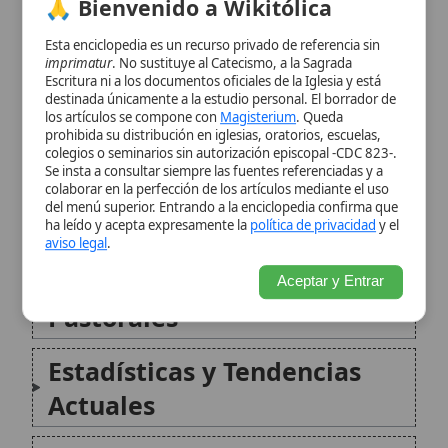
Impacto en la Iglesia y la
colaborar en la perfección de los artículos mediante el uso
del menú superior. Entrando a la enciclopedia confirma que
Sociedad
ha leído y acepta expresamente la
política de privacidad
y el
aviso legal
.
Desafíos y Respuestas
Aceptar y Entrar
Pastorales
Estadísticas y Tendencias
Actuales
Perspectiva Doctrinal y
Pastoral
Citas y referencias
Modificado el 11 de septiembre de 2025 •
FideScore™ 7.84
•
Citar
este artículo