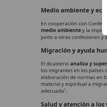
Medio ambiente y ecol
En cooperación con Conferen
medio ambiente
y la imple
junto a otras confesiones y 
Migración y ayuda hu
El dicasterio
analiza y supe
los migrantes en los países 
elaboración de normas en fav
material y espiritual a mig
adecuada
.
3
Salud y atención a los