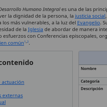
 Desarrollo Humano Integral
es una de las princi
r la dignidad de la persona, la
justicia social
 los más vulnerables, a la luz del
Evangelio
. 
esidad de la
Iglesia
de abordar de manera inte
esfuerzos con Conferencias episcopales, orga
,
ien común
.
1
2
 contenido
Nombre
 actuación
Categoría
Descripción
s externas
ual