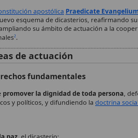
onstitución apostólica
Praedicate Evangeliu
nuevo esquema de dicasterios, reafirmando s
ampliando su ámbito de actuación a la coopera
nales
.
2
eas de actuación
erechos fundamentales
e
promover la dignidad de toda persona
, de
cos y políticos, y difundiendo la
doctrina social
la paz
, el dicasterio: