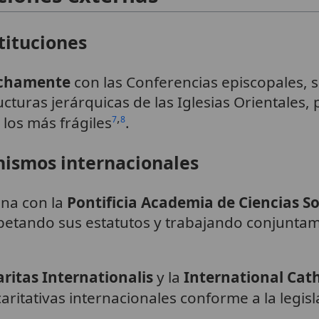
stituciones
echamente
con las Conferencias episcopales, 
ucturas jerárquicas de las Iglesias Orientales, 
,
a los más frágiles
.
7
8
nismos internacionales
ana con la
Pontificia Academia de Ciencias So
spetando sus estatutos y trabajando conjunta
aritas Internationalis
y la
International Cat
ritativas internacionales conforme a la legisl