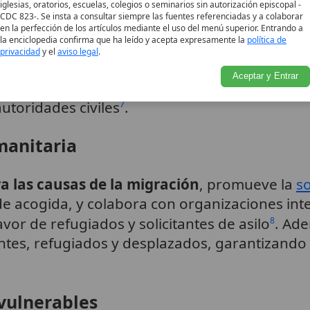
iglesias, oratorios, escuelas, colegios o seminarios sin autorización episcopal -
CDC 823-. Se insta a consultar siempre las fuentes referenciadas y a colaborar
ogía integral
en la perfección de los artículos mediante el uso del menú superior. Entrando a
la enciclopedia confirma que ha leído y acepta expresamente la
política de
privacidad
y el
aviso legal
.
cias episcopales y estructuras orientales, fo
Aceptar y Entrar
mentación del
magisterio
eclesial en la defens
autoridades civiles
.
7
manitaria
ra las causas de la migración
, promueve la
so
de acogida, y colabora con organizaciones int
or de refugiados y solicitantes de asilo
. Ade
8
rantes, refugiados y desplazados, garantizand
 vulnerables