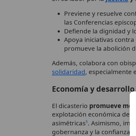
Previene y resuelve conf
las Conferencias episco
Defiende la dignidad y 
Apoya iniciativas contra
promueve la abolición d
Además, colabora con obispo
solidaridad
, especialmente 
Economía y desarrollo
El dicasterio
promueve mode
explotación económica de lo
asimétricas
. Asimismo, impu
5
gobernanza y la confianza e