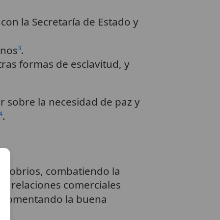
con la Secretaría de Estado y
anos
.
3
tras formas de esclavitud, y
r sobre la necesidad de paz y
.
4
da sobrios, combatiendo la
as relaciones comerciales
n, fomentando la buena