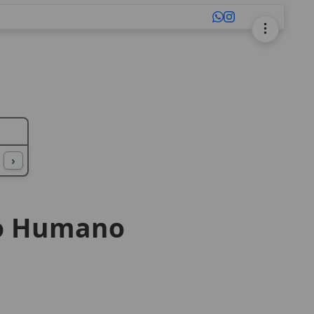
L
M
N
O
P
Q
R
S
T
U
›
llo Humano