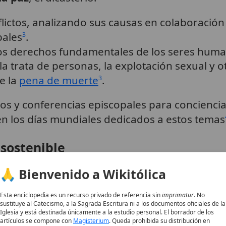
lictos, analizando sus causas en colaboración 
pales
.
3
los derechos fundamentales de los seres hum
 la trata de personas, la explotación sexual y o
e la
pena de muerte
.
3
s y conferencias episcopales para conciencia
en los días mundiales dedicados a estos temas
 sostenible
🙏 Bienvenido a Wikitólica
los económicos equitativos
y estilos de vi
s países pobres, la
especulación financiera
y l
Esta enciclopedia es un recurso privado de referencia sin
imprimatur
. No
lsa la lucha contra la pobreza y la corrupció
sustituye al Catecismo, a la Sagrada Escritura ni a los documentos oficiales de la
Iglesia y está destinada únicamente a la estudio personal. El borrador de los
n la comunidad internacional
.
6
artículos se compone con
Magisterium
. Queda prohibida su distribución en