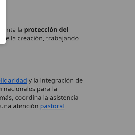
menta la
protección del
a de la creación, trabajando
lidaridad
y la integración de
ernacionales para la
más, coordina la asistencia
o una atención
pastoral