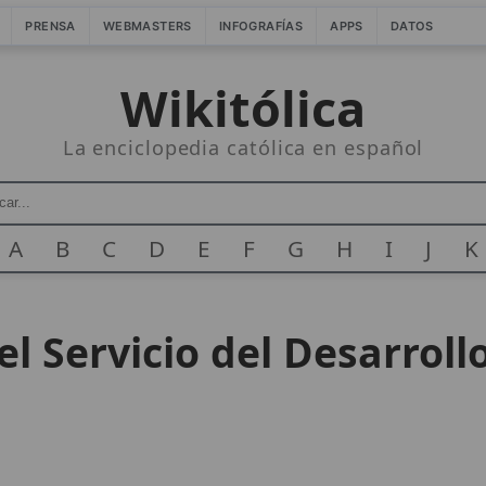
PRENSA
WEBMASTERS
INFOGRAFÍAS
APPS
DATOS
Wikitólica
La enciclopedia católica en español
A
B
C
D
E
F
G
H
I
J
K
 el Servicio del Desarro