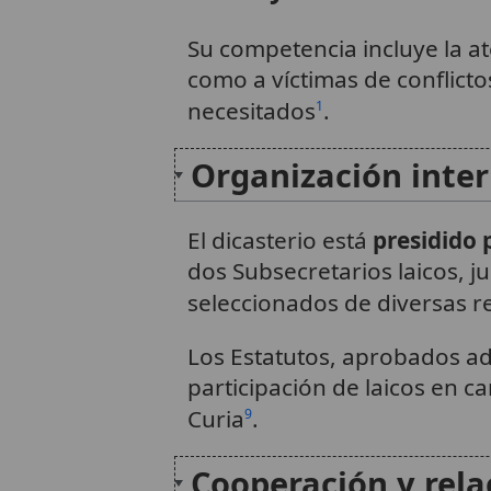
Su competencia incluye la at
como a víctimas de conflict
necesitados
.
1
Organización inte
El dicasterio está
presidido
dos Subsecretarios laicos, j
seleccionados de diversas r
Los Estatutos, aprobados a
participación de laicos en c
Curia
.
9
Cooperación y rela