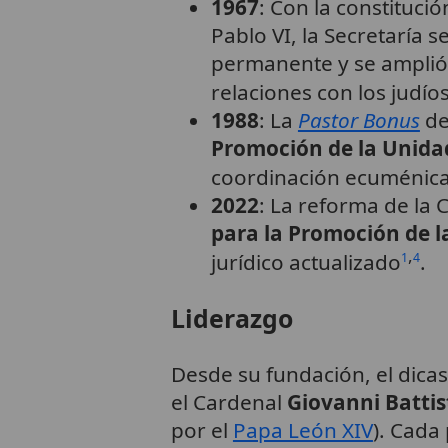
1967
: Con la constituci
Pablo VI, la Secretaría 
permanente y se amplió
relaciones con los judío
1988
: La
Pastor Bonus
de
Promoción de la Unidad
coordinación ecuménic
2022
: La reforma de la 
para la Promoción de l
,
jurídico actualizado
.
1
4
Liderazgo
Desde su fundación, el dicas
el Cardenal
Giovanni Battis
por el
Papa León XIV
). Cada