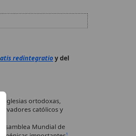
atis redintegratio
y del
n iglesias ortodoxas,
ervadores católicos y
a Asamblea Mundial de
cuménicas importantes
.
1