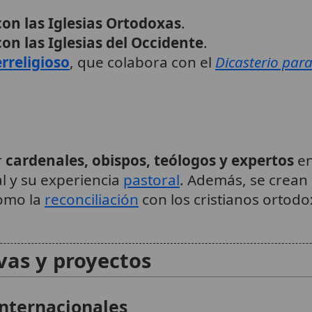
con las Iglesias Ortodoxas
.
on las Iglesias del Occidente
.
rreligioso
, que colabora con el
Dicasterio para
r
cardenales, obispos, teólogos y expertos
en
l y su experiencia
pastoral
. Además, se crean
omo la
reconciliación
con los cristianos ortod
ivas y proyectos
nternacionales