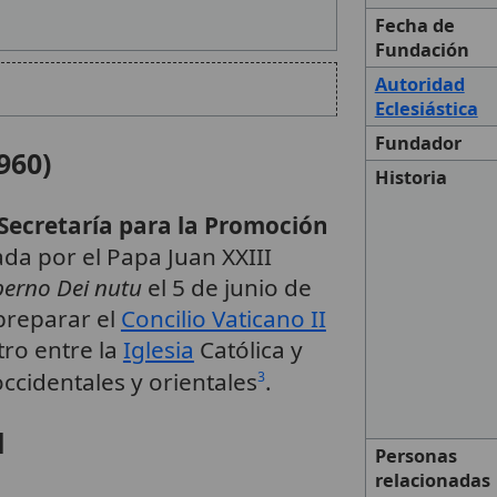
Fecha de
Fundación
Autoridad
Eclesiástica
Fundador
960)
Historia
Secretaría para la Promoción
ada por el Papa Juan XXIII
erno Dei nutu
el 5 de junio de
 preparar el
Concilio Vaticano II
tro entre la
Iglesia
Católica y
ccidentales y orientales
.
3
l
Personas
relacionadas