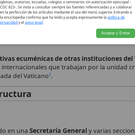
iglesias, oratorios, escuelas, colegios o seminarios sin autorización episcopal -
terial
: colabora estrechamente con la
Dicaster
CDC 823-. Se insta a consultar siempre las fuentes referenciadas y a colaborar
en la perfección de los artículos mediante el uso del menú superior. Entrando a
Orientales
para abordar cuestiones doctrinales 
la enciclopedia confirma que ha leído y acepta expresamente la
política de
privacidad
y el
aviso legal
.
Aceptar y Entrar
ativas ecuménicas de otras instituciones del
 internacionales que trabajan por la unidad c
cada del Vaticano
.
2
ructura
ado en una
Secretaría General
y varias seccion