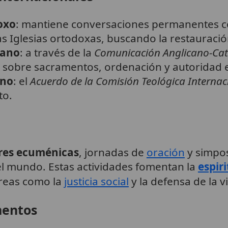
oxo
: mantiene conversaciones permanentes c
as Iglesias ortodoxas, buscando la restauració
cano
: a través de la
Comunicación Anglicano-Cat
 sobre sacramentos, ordenación y autoridad ec
ano
: el
Acuerdo de la Comisión Teológica Internac
to.
es ecuménicas
, jornadas de
oración
y simpo
 el mundo. Estas actividades fomentan la
espir
reas como la
justicia social
y la defensa de la v
mentos