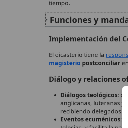
tiempo.
Funciones y mand
Implementación del Co
El dicasterio tiene la
respons
magisterio
postconciliar
en
Diálogo y relaciones of
Diálogos teológicos
: o
anglicanas, luteranas y
recibiendo delegados de
Eventos ecuménicos
: 
Iglesias, y facilita la par