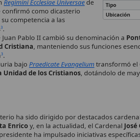
ón
Regimini Ecclesiae Universae
de
Tipo
se confirmó como dicasterio
Ubicación
 su competencia a las
s
.
3
 Juan Pablo II cambió su denominación a
Pont
 Cristiana
, manteniendo sus funciones esenc
a
.
3
Curia bajo
Praedicate Evangelium
transformó el 
a Unidad de los Cristianos
, dotándolo de ma
terio ha sido dirigido por destacados cardenal
ta Enrico
y, en la actualidad, el Cardenal
José
 presidente ha impulsado iniciativas específicas