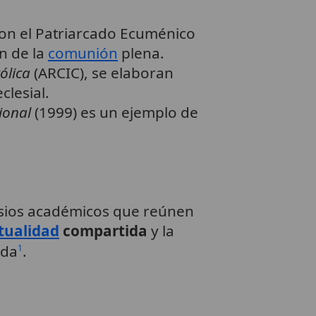
on el Patriarcado Ecuménico
n de la
comunión
plena.
ólica
(ARCIC), se elaboran
lesial.
ional
(1999) es un ejemplo de
sios académicos que reúnen
itualidad
compartida
y la
ida
.
1