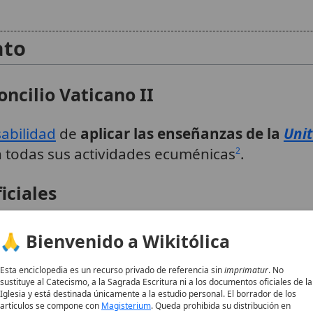
ato
ncilio Vaticano II
abilidad
de
aplicar las enseñanzas de la
Unit
 todas sus actividades ecuménicas
.
2
iciales
rganiza y supervisa conversaciones oficiales co
🙏 Bienvenido a Wikitólica
 otras comunidades cristianas, designando obs
 otras iglesias
.
5
Esta enciclopedia es un recurso privado de referencia sin
imprimatur
. No
sustituye al Catecismo, a la Sagrada Escritura ni a los documentos oficiales de la
promueve encuentros internacionales, como l
Iglesia y está destinada únicamente a la estudio personal. El borrador de los
artículos se compone con
Magisterium
. Queda prohibida su distribución en
ticipación de la
Iglesia
Católica en reuniones e