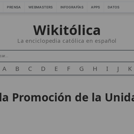
PRENSA
WEBMASTERS
INFOGRAFÍAS
APPS
DATOS
Wikitólica
La enciclopedia católica en español
A
B
C
D
E
F
G
H
I
J
K
 la Promoción de la Unid