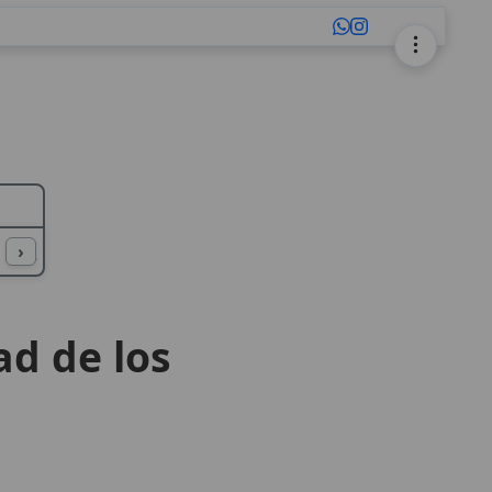
L
M
N
O
P
Q
R
S
T
U
›
ad de los