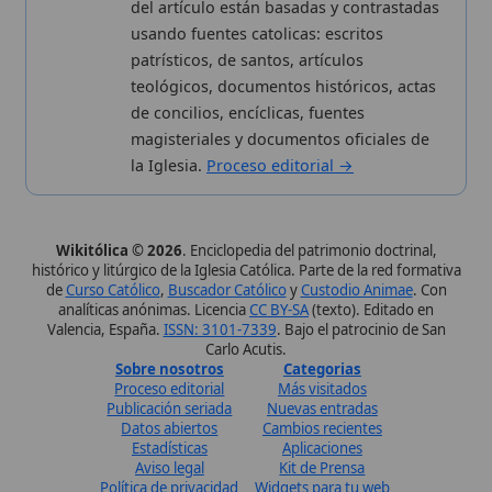
analíticas anónimas. Licencia
CC BY-SA
(texto). Editado en
Valencia, España.
ISSN: 3101-7339
. Bajo el patrocinio de San
Carlo Acutis.
Sobre nosotros
Categorias
Proceso editorial
Más visitados
Publicación seriada
Nuevas entradas
Datos abiertos
Cambios recientes
Estadísticas
Aplicaciones
Aviso legal
Kit de Prensa
Política de privacidad
Widgets para tu web
✦ SÍGUENOS EN
Canal de WhatsApp
Únete · publicación regular
Perfil de Instagram
Síguenos · @wikitolica