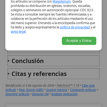
servicio de la misión
Conclusión
Citas y referencias
Modificado el 3 de agosto de 2026 •
FideScore™ 7.74
•
Citar este
artículo
•
Paq. Scorm (LMS)
•
Sugerir mejora
•
Compartir artículo
•
Imprimir artículo
•
Generar QR
•
Instalar aplicación
Rodrigo Jiménez de Rada (el Toledano)
Arzobispo de Toledo, estadista, militar y
erudito del siglo XIII, Rodrigo Jiménez de
Rada destacó como uno de los personajes
más influyentes de la España medieval. Su
gestión eclesiástica consolidó la primacía de
Toledo; su participación en la Batalla de...
Archidiócesis de Ciudad de Benín
La archidiócesis metropolitana de Ciudad de
Benín (Archidioecesis Urbis Beninensis) es