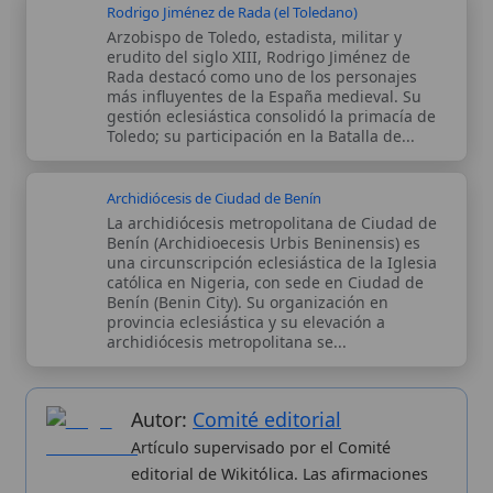
una circunscripción eclesiástica de la Iglesia
católica en Nigeria, con sede en Ciudad de
Benín (Benin City). Su organización en
provincia eclesiástica y su elevación a
archidiócesis metropolitana se...
Autor:
Comité editorial
Artículo supervisado por el Comité
editorial de Wikitólica. Las afirmaciones
del artículo están basadas y contrastadas
usando fuentes catolicas: escritos
patrísticos, de santos, artículos
teológicos, documentos históricos, actas
de concilios, encíclicas, fuentes
magisteriales y documentos oficiales de
la Iglesia.
Proceso editorial →
Wikitólica © 2026
. Enciclopedia del patrimonio doctrinal,
histórico y litúrgico de la Iglesia Católica. Parte de la red formativa
de
Curso Católico
,
Buscador Católico
y
Custodio Animae
. Con