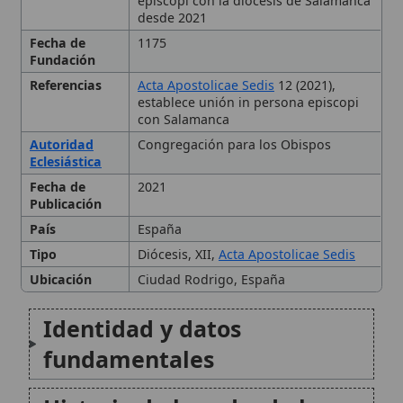
Referencias
Acta Apostolicae Sedis
12 (2021),
establece unión in persona episcopi
con Salamanca
Autoridad
Congregación para los Obispos
Eclesiástica
Fecha de
2021
Publicación
País
España
Tipo
Diócesis, XII,
Acta Apostolicae Sedis
Ubicación
Ciudad Rodrigo, España
Identidad y datos
fundamentales
Historia de la sede: de la
antigüedad tardía a la
configuración medieval
Organización eclesiástica y