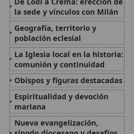
Espiritualidad y devoción
mariana
Nueva evangelización,
sínodo diocesano y desafíos
contemporáneos
Identidad cristiana y vida
moral del pueblo
Misión apostólica:
sacerdotes, religiosos y
laicado
Conclusión
Citas y referencias