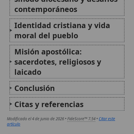
Modificado el 4 de junio de 2026 •
FideScore™ 7.54
•
Citar este
artículo
Antigua diócesis de Aarhus
La antigua diócesis de Aarhus (también
citada como Arusia o Arusiensis) fue una
sede eclesiástica medieval de la Iglesia en
Dinamarca, vinculada al desarrollo del
cristianismo en la región de Jutlandia. Su
historia reúne hitos de evangelización, la
organización territorial...
Antigua diócesis de Bergen
La antigua diócesis de Bergen fue una
circunscripción eclesiástica católica de la
Noruega medieval, centrada en la ciudad
portuaria de Bergen. Su historia se
caracteriza por la consolidación de su
condición de sede episcopal, la celebración
de múltiples concilios provinciales...