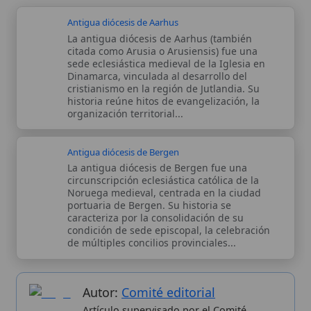
Autor:
Comité editorial
Artículo supervisado por el Comité
editorial de Wikitólica. Las afirmaciones
del artículo están basadas y contrastadas
usando fuentes catolicas: escritos
patrísticos, de santos, artículos
teológicos, documentos históricos, actas
de concilios, encíclicas, fuentes
magisteriales y documentos oficiales de
la Iglesia.
Proceso editorial →
Wikitólica © 2026
. Enciclopedia del patrimonio doctrinal,
histórico y litúrgico de la Iglesia Católica. Parte de la red formativa
de
Curso Católico
,
Buscador Católico
y
Custodio Animae
. Con
analíticas anónimas. Licencia
CC BY-SA
(texto). Editado en
Valencia, España.
ISSN: 3101-7339
. Bajo el patrocinio de San
Carlo Acutis.
Sobre nosotros
Categorias
Proceso editorial
Más visitados
Publicación seriada
Nuevas entradas
Datos abiertos
Cambios recientes