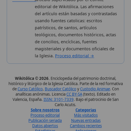
Estadísticas
Aplicaciones
Aviso legal
Kit de Prensa
Política de privacidad
Widgets para tu web
✦ SÍGUENOS EN
Canal de WhatsApp
Únete · publicación regular
Perfil de Instagram
Síguenos · @wikitolica