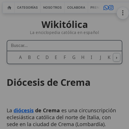
CATEGORÍAS
NOSOTROS
COLABORA
PRENSA
WEBMASTERS
IN
Wikitólica
La enciclopedia católica en español
A
B
C
D
E
F
G
H
I
J
K
›
L
M
N
Diócesis de Crema
La
diócesis
de Crema
es una circunscripción
eclesiástica católica del norte de Italia, con
sede en la ciudad de Crema (Lombardía).
Tradicionalmente vinculada a grandes centros
eclesiales de la región, su historia está