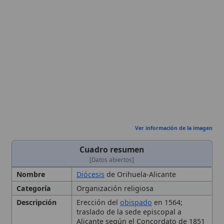
Ver información de la imagen
Cuadro resumen
[Datos abiertos]
Nombre
Diócesis
de Orihuela-Alicante
Categoría
Organización religiosa
Descripción
Erección del
obispado
en 1564;
traslado de la sede episcopal a
Alicante según el Concordato de 1851
Fecha de
1564
Fundación
Año de
1564
Fundación
Lugar
Catedral de la
Transfiguración
(El
Salvador) en Orihuela
Santuario
del
Santo
Rostro en
Alicante
Seminario de San Miguel
Palacio episcopal de Orihuela