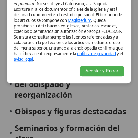
del obispado y
reorganización
Obispos y figuras destacadas
Seminarios y formación del
clero
Iglesias, catedrales y
patrimonio devocional
Actividad educativa y
cultural: universidad
eclesiástica en Orihuela
Caridad, asistencia y obras
sociales