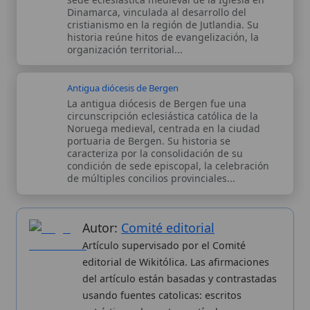
usando fuentes catolicas: escritos
patrísticos, de santos, artículos
teológicos, documentos históricos, actas
de concilios, encíclicas, fuentes
magisteriales y documentos oficiales de
la Iglesia.
Proceso editorial →
Wikitólica © 2026
. Enciclopedia del patrimonio doctrinal,
histórico y litúrgico de la Iglesia Católica. Parte de la red formativa
de
Curso Católico
,
Buscador Católico
y
Custodio Animae
. Con
analíticas anónimas. Licencia
CC BY-SA
(texto). Editado en
Valencia, España.
ISSN: 3101-7339
. Bajo el patrocinio de San
Carlo Acutis.
Sobre nosotros
Categorias
Proceso editorial
Más visitados
Publicación seriada
Nuevas entradas
Datos abiertos
Cambios recientes
Estadísticas
Aplicaciones
Aviso legal
Kit de Prensa
Política de privacidad
Widgets para tu web
✦ SÍGUENOS EN