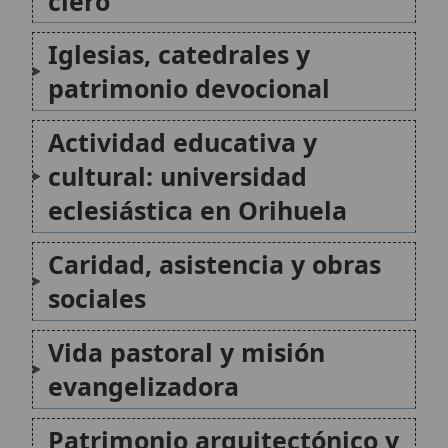
Vida pastoral y misión
evangelizadora
Patrimonio arquitectónico y
memoria histórica
Consideraciones actuales:
continuidad en la identidad
católica
Conclusión
Citas y referencias
Modificado el 9 de junio de 2026 •
FideScore™ 6.57
•
Citar este
artículo