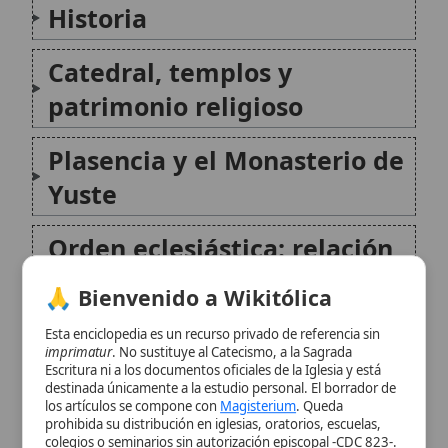
Plasencia y el Monasterio de
Yuste
Orden eclesiástica: relación
con otras sedes
🙏 Bienvenido a Wikitólica
Identidad espiritual:
Esta enciclopedia es un recurso privado de referencia sin
imprimatur
. No sustituye al Catecismo, a la Sagrada
nombre, lema y misión
Escritura ni a los documentos oficiales de la Iglesia y está
destinada únicamente a la estudio personal. El borrador de
los artículos se compone con
Magisterium
. Queda
Santidad, patronos y
prohibida su distribución en iglesias, oratorios, escuelas,
colegios o seminarios sin autorización episcopal -CDC 823-.
comunión eclesial
Se insta a consultar siempre las fuentes referenciadas y a
colaborar en la perfección de los artículos mediante el uso
del menú superior. Entrando a la enciclopedia confirma que
Plasencia y la evangelización
ha leído y acepta expresamente la
política de privacidad
y el
aviso legal
.
en América
Aceptar y Entrar
Conclusión