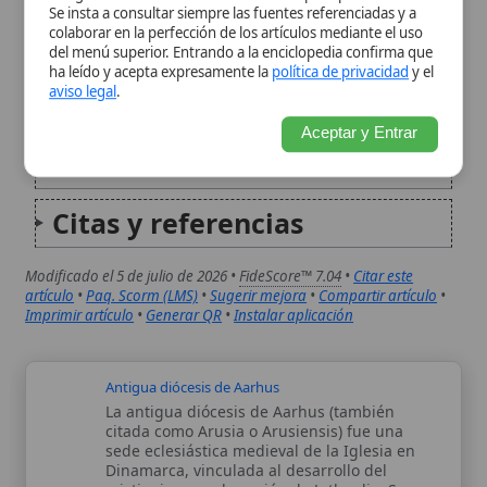
Citas y referencias
Modificado el 5 de julio de 2026 •
FideScore™ 7.04
•
Citar este
artículo
•
Paq. Scorm (LMS)
•
Sugerir mejora
•
Compartir artículo
•
Imprimir artículo
•
Generar QR
•
Instalar aplicación
Antigua diócesis de Aarhus
La antigua diócesis de Aarhus (también
citada como Arusia o Arusiensis) fue una
sede eclesiástica medieval de la Iglesia en
Dinamarca, vinculada al desarrollo del
cristianismo en la región de Jutlandia. Su
historia reúne hitos de evangelización, la
organización territorial...
Antigua diócesis de Bergen
La antigua diócesis de Bergen fue una
circunscripción eclesiástica católica de la
Noruega medieval, centrada en la ciudad
portuaria de Bergen. Su historia se
caracteriza por la consolidación de su
condición de sede episcopal, la celebración