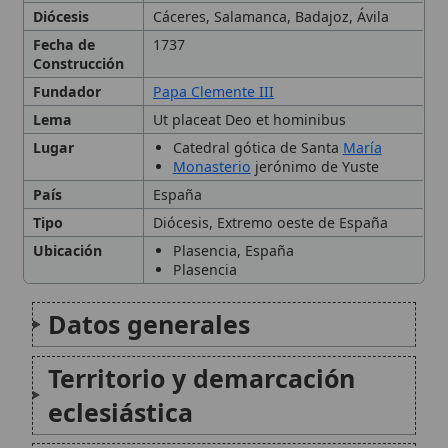
Fundador
Papa Clemente III
Lema
Ut placeat Deo et hominibus
Lugar
Catedral gótica de Santa
María
Monasterio
jerónimo de Yuste
País
España
Tipo
Diócesis, Extremo oeste de España
Ubicación
Plasencia, España
Plasencia
Datos generales
Territorio y demarcación
eclesiástica
Historia
Catedral, templos y
patrimonio religioso