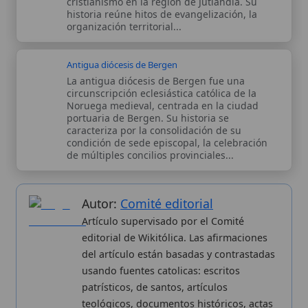
de múltiples concilios provinciales...
Autor:
Comité editorial
Artículo supervisado por el Comité
editorial de Wikitólica. Las afirmaciones
del artículo están basadas y contrastadas
usando fuentes catolicas: escritos
patrísticos, de santos, artículos
teológicos, documentos históricos, actas
de concilios, encíclicas, fuentes
magisteriales y documentos oficiales de
la Iglesia.
Proceso editorial →
Wikitólica © 2026
. Enciclopedia del patrimonio doctrinal,
histórico y litúrgico de la Iglesia Católica. Parte de la red formativa
de
Curso Católico
,
Buscador Católico
y
Custodio Animae
. Con
analíticas anónimas. Licencia
CC BY-SA
(texto). Editado en
Valencia, España.
ISSN: 3101-7339
. Bajo el patrocinio de San
Carlo Acutis.
Sobre nosotros
Categorias