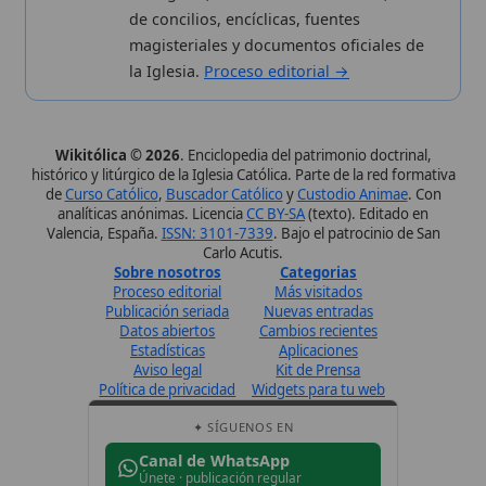
Proceso editorial
Más visitados
Publicación seriada
Nuevas entradas
Datos abiertos
Cambios recientes
Estadísticas
Aplicaciones
Aviso legal
Kit de Prensa
Política de privacidad
Widgets para tu web
✦ SÍGUENOS EN
Canal de WhatsApp
Únete · publicación regular
Perfil de Instagram
Síguenos · @wikitolica