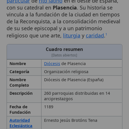
vincula a la fundación de la ciudad en tiempos
de la Reconquista, a la consolidación medieval
de su sede episcopal y a un patrimonio
religioso que une arte,
liturgia
y
caridad
.
1
Cuadro resumen
[Datos abiertos]
Nombre
Diócesis
de Plasencia
Categoría
Organización religiosa
Nombre
Diócesis de Plasencia (España)
Completo
Descripción
260 parroquias distribuidas en 14
arciprestazgos
Fecha de
1189
Fundación
Autoridad
Ernesto Jesús Brotóns Tena
Eclesiástica
Diócesis
Cáceres, Salamanca, Badajoz, Ávila
Fecha de
1737
Construcción