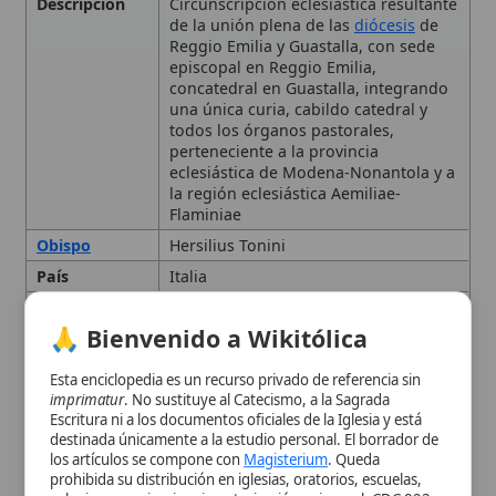
País
Italia
Provincia
Modena-Nonantola
eclesiástica
🙏 Bienvenido a Wikitólica
Región
Aemiliae-Flaminiae (Emilia-Romagna)
eclesiástica
Esta enciclopedia es un recurso privado de referencia sin
imprimatur
. No sustituye al Catecismo, a la Sagrada
Tipo
Diócesis, Emilia-Romagna
Escritura ni a los documentos oficiales de la Iglesia y está
destinada únicamente a la estudio personal. El borrador de
Ubicación
Reggio Emilia
los artículos se compone con
Magisterium
. Queda
prohibida su distribución en iglesias, oratorios, escuelas,
Denominación y sentido
colegios o seminarios sin autorización episcopal -CDC 823-.
Se insta a consultar siempre las fuentes referenciadas y a
eclesial de la diócesis
colaborar en la perfección de los artículos mediante el uso
del menú superior. Entrando a la enciclopedia confirma que
ha leído y acepta expresamente la
política de privacidad
y el
Territorio eclesiástico y
aviso legal
.
pertenencia a una región
Aceptar y Entrar
eclesial
Historia reciente: la unión
plena (Reggio Emilia y