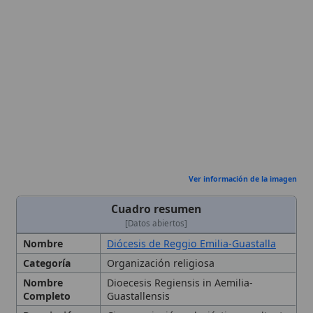
Ver información de la imagen
Cuadro resumen
[Datos abiertos]
Nombre
Diócesis de Reggio Emilia-Guastalla
Categoría
Organización religiosa
Nombre
Dioecesis Regiensis in Aemilia-
Completo
Guastallensis
Descripción
Circunscripción eclesiástica resultante
de la unión plena de las
diócesis
de
Reggio Emilia y Guastalla, con sede
episcopal en Reggio Emilia,
concatedral en Guastalla, integrando
una única curia, cabildo catedral y
todos los órganos pastorales,
perteneciente a la provincia
eclesiástica de Modena-Nonantola y a
la región eclesiástica Aemiliae-
Flaminiae
Obispo
Hersilius Tonini