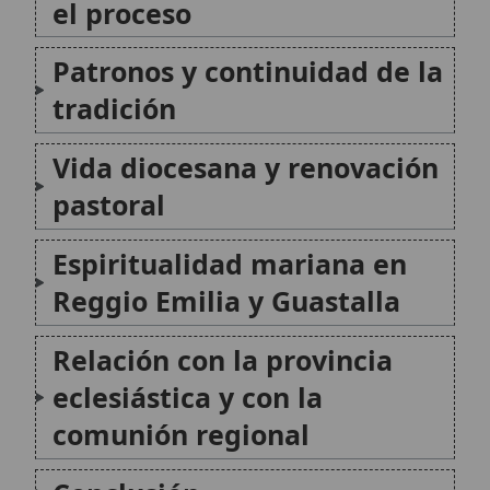
Relación con la provincia
eclesiástica y con la
comunión regional
Conclusión
Citas y referencias
Modificado el 6 de junio de 2026 •
FideScore™ 7.71
•
Citar este
artículo
•
Paq. Scorm (LMS)
•
Sugerir mejora
•
Compartir artículo
•
Imprimir artículo
•
Generar QR
•
Instalar aplicación
Antigua diócesis de Aarhus
La antigua diócesis de Aarhus (también
citada como Arusia o Arusiensis) fue una
sede eclesiástica medieval de la Iglesia en
Dinamarca, vinculada al desarrollo del
cristianismo en la región de Jutlandia. Su
historia reúne hitos de evangelización, la
organización territorial...