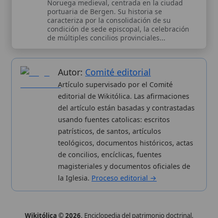
Wikitólica © 2026
. Enciclopedia del patrimonio doctrinal,
histórico y litúrgico de la Iglesia Católica. Parte de la red formativa
de
Curso Católico
,
Buscador Católico
y
Custodio Animae
. Con
analíticas anónimas. Licencia
CC BY-SA
(texto). Editado en
Valencia, España.
ISSN: 3101-7339
. Bajo el patrocinio de San
Carlo Acutis.
Sobre nosotros
Categorias
Proceso editorial
Más visitados
Publicación seriada
Nuevas entradas
Datos abiertos
Cambios recientes
Estadísticas
Aplicaciones
Aviso legal
Kit de Prensa
Política de privacidad
Widgets para tu web
✦ SÍGUENOS EN
Canal de WhatsApp
Únete · publicación regular
Perfil de Instagram
Síguenos · @wikitolica