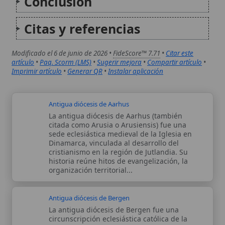
Antigua diócesis de Bergen
La antigua diócesis de Bergen fue una
circunscripción eclesiástica católica de la
Noruega medieval, centrada en la ciudad
portuaria de Bergen. Su historia se
caracteriza por la consolidación de su
condición de sede episcopal, la celebración
de múltiples concilios provinciales...
Autor:
Comité editorial
Artículo supervisado por el Comité
editorial de Wikitólica. Las afirmaciones
del artículo están basadas y contrastadas
usando fuentes catolicas: escritos
patrísticos, de santos, artículos
teológicos, documentos históricos, actas
de concilios, encíclicas, fuentes
magisteriales y documentos oficiales de
la Iglesia.
Proceso editorial →