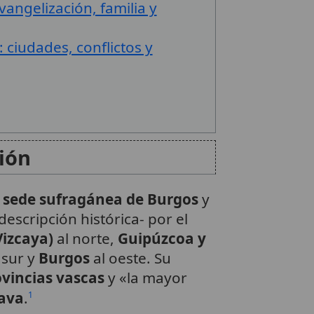
angelización, familia y
: ciudades, conflictos y
ión
a
sede sufragánea de Burgos
y
descripción histórica- por el
Vizcaya)
al norte,
Guipúzcoa y
 sur y
Burgos
al oeste. Su
vincias vascas
y «la mayor
lava
.
1