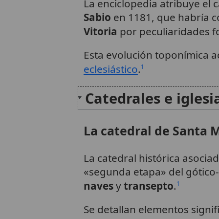
La enciclopedia atribuye el
Sabio
en 1181, que habría c
Vitoria
por peculiaridades fo
Esta evolución toponímica a
eclesiástico
.
1
Catedrales e iglesi
La catedral de Santa M
La catedral histórica asoci
«segunda etapa» del gótico
naves
y
transepto
.
1
Se detallan elementos signif