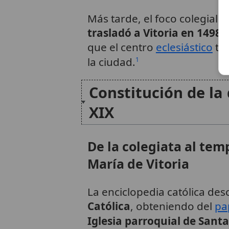
Más tarde, el foco colegial 
trasladó a Vitoria en 1498
,
que el centro
eclesiástico
te
la ciudad.
1
Constitución de la 
XIX
De la colegiata al tem
María de Vitoria
La enciclopedia católica des
Católica
, obteniendo del
pa
Iglesia parroquial de Sant