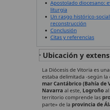
Apostolado diocesano: ev
liturgia
Un rasgo histórico-social
reconstrucción
Conclusión
Citas y referencias
Ubicación y extens
La Diócesis de Vitoria es un
estaba delimitada -según la 
mar Cantábrico (Bahía de 
Navarra
al este,
Logroño
al
territorio comprende las
pro
parte» de la
provincia de Á