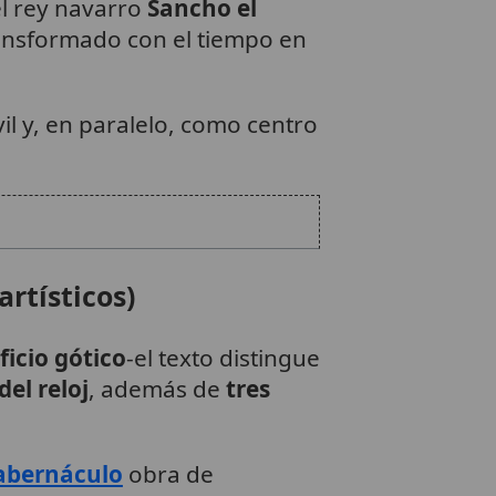
el rey navarro
Sancho el
ransformado con el tiempo en
l y, en paralelo, como centro
rtísticos)
ficio gótico
-el texto distingue
del reloj
, además de
tres
abernáculo
obra de