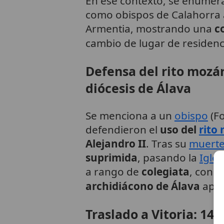
En ese contexto, se enumer
como obispos de Calahorra 
Armentia, mostrando una
c
cambio de lugar de residenc
Defensa del rito mozár
diócesis de Álava
Se menciona a un
obispo
(Fo
defendieron el
uso del
rito
Alejandro II
. Tras su
muert
suprimida
, pasando la
Igles
a rango de
colegiata
, con c
archidiácono de Álava
apar
Traslado a Vitoria: 149