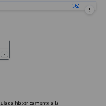
L
M
N
O
P
Q
R
S
T
U
›
culada históricamente a la