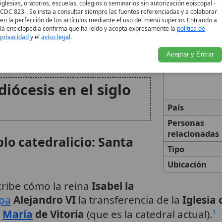
Fecha de
iglesias, oratorios, escuelas, colegios o seminarios sin autorización episcopal -
Fundación
CDC 823-. Se insta a consultar siempre las fuentes referenciadas y a colaborar
vinculado a Armentia
se
en la perfección de los artículos mediante el uso del menú superior. Entrando a
Historia
la enciclopedia confirma que ha leído y acepta expresamente la
política de
 preparando el terreno para
privacidad
y el
aviso legal
.
rminara quedando asociado a
Aceptar y Entrar
diócesis en el siglo
País
Personas
relacionadas
plo catedralicio: Santa
Tipo
Ubicación
cribe cómo la reina
Isabel la
pa
Alejandro VI
la transferencia de la
Iglesia
a
María
de Vitoria
(que es la catedral actual).
1