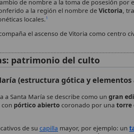
 cambio de nombre a la toma de posesión por 
onferido a la región el nombre de
Victoria
, t
néticas locales.
1
compaña el ascenso de Vitoria como centro civi
as: patrimonio del culto
aría (estructura gótica y elementos a
ada a Santa María se describe como un
gran edi
- con
pórtico abierto
coronado por una
torre 
icativos de su
capilla
mayor, por ejemplo: un
t