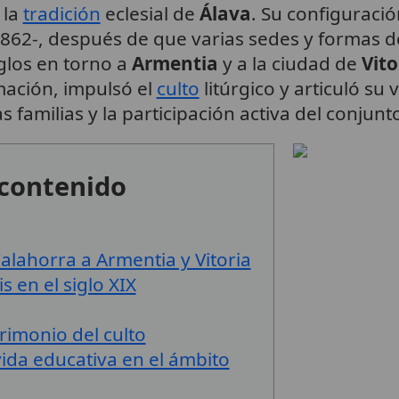
 la
tradición
eclesial de
Álava
. Su configuración
1862-, después de que varias sedes y formas d
iglos en torno a
Armentia
y a la ciudad de
Vito
mación, impulsó el
culto
litúrgico y articuló su 
las familias y la participación activa del conju
 contenido
alahorra a Armentia y Vitoria
s en el siglo XIX
trimonio del culto
ida educativa en el ámbito