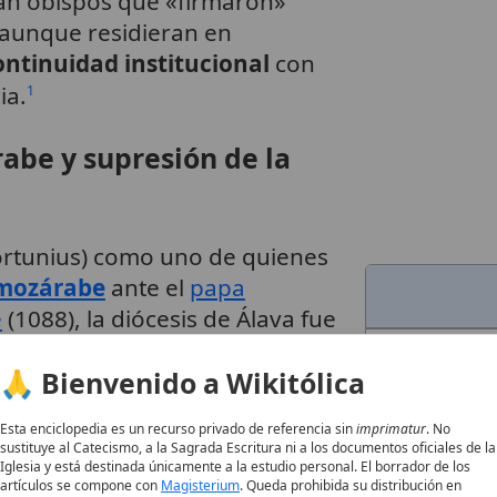
an obispos que «firmaron»
aunque residieran en
ontinuidad institucional
con
ia.
1
abe y supresión de la
rtunius) como uno de quienes
 mozárabe
ante el
papa
e
(1088), la diócesis de Álava fue
Nombre
ia
de
San Andrés
de Armentia
🙏 Bienvenido a Wikitólica
anónigos y dignidades; el
Categoría
ece como figura principal.
1
Descripción
Esta enciclopedia es un recurso privado de referencia sin
imprimatur
. No
sustituye al Catecismo, a la Sagrada Escritura ni a los documentos oficiales de la
8
Iglesia y está destinada únicamente a la estudio personal. El borrador de los
artículos se compone con
Magisterium
. Queda prohibida su distribución en