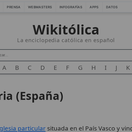
PRENSA
WEBMASTERS
INFOGRAFÍAS
APPS
DATOS
Wikitólica
La enciclopedia católica en español
A
B
C
D
E
F
G
H
I
J
K
ria (España)
glesia particular
situada en el País Vasco y vin