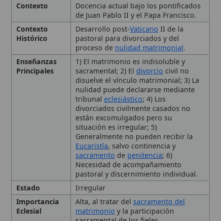
Principales
sacramental; 2) El
divorcio
civil no
disuelve el vínculo matrimonial; 3) La
nulidad puede declararse mediante
tribunal
eclesiástico
; 4) Los
divorciados civilmente casados no
están excomulgados pero su
situación es irregular; 5)
Generalmente no pueden recibir la
Eucaristía
, salvo continencia y
sacramento
de
penitencia
; 6)
Necesidad de acompañamiento
pastoral y discernimiento individual.
Estado
Irregular
Importancia
Alta, al tratar del
sacramento del
Eclesial
matrimonio
y la participación
sacramental de los fieles.
Tema
Situación pastoral y doctrinal de los
católicos divorciados y civilmente
casados
🙏 Bienvenido a Wikitólica
Tipo
Doctrina
Esta enciclopedia es un recurso privado de referencia sin
imprimatur
. No sustituye al Catecismo, a la Sagrada
La Doctrina Católica del
Escritura ni a los documentos oficiales de la Iglesia y está
destinada únicamente a la estudio personal. El borrador de