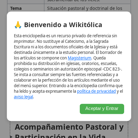
Matrimonio y su
los artículos se compone con
Magisterium
. Queda
prohibida su distribución en iglesias, oratorios, escuelas,
Indisolubilidad
colegios o seminarios sin autorización episcopal -CDC 823-.
Se insta a consultar siempre las fuentes referenciadas y a
colaborar en la perfección de los artículos mediante el uso
Divorcio y Nuevo Matrimonio
del menú superior. Entrando a la enciclopedia confirma que
Civil
ha leído y acepta expresamente la
política de privacidad
y el
aviso legal
.
Nulidad Matrimonial
Aceptar y Entrar
Acompañamiento Pastoral y
Participación en la Vida
Eclesial
Acceso a los Sacramentos
Conclusión
Citas y referencias