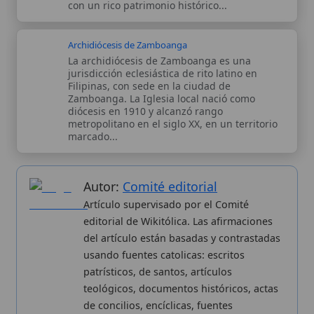
Artículo supervisado por el Comité
editorial de Wikitólica. Las afirmaciones
del artículo están basadas y contrastadas
usando fuentes catolicas: escritos
patrísticos, de santos, artículos
teológicos, documentos históricos, actas
de concilios, encíclicas, fuentes
magisteriales y documentos oficiales de
la Iglesia.
Proceso editorial →
Wikitólica © 2026
. Enciclopedia del patrimonio doctrinal,
histórico y litúrgico de la Iglesia Católica. Parte de la red formativa
de
Curso Católico
,
Buscador Católico
y
Custodio Animae
. Con
analíticas anónimas. Licencia
CC BY-SA
(texto). Editado en
Valencia, España.
ISSN: 3101-7339
. Bajo el patrocinio de San
Carlo Acutis.
Sobre nosotros
Categorias
Proceso editorial
Más visitados
Publicación seriada
Nuevas entradas
Datos abiertos
Cambios recientes
Estadísticas
Aplicaciones
Aviso legal
Kit de Prensa