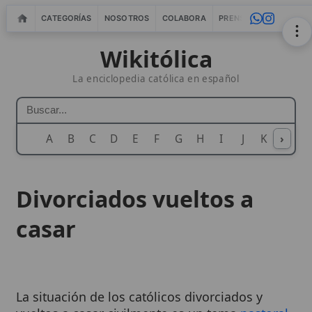
CATEGORÍAS
NOSOTROS
COLABORA
PRENSA
WEBMASTERS
IN
Wikitólica
La enciclopedia católica en español
A
B
C
D
E
F
G
H
I
J
K
›
L
M
N
Divorciados vueltos a
casar
La situación de los católicos divorciados y
vueltos a casar civilmente es un tema
pastoral
y doctrinal complejo dentro de la
Iglesia