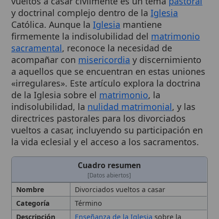
Católica. Aunque la
Iglesia
mantiene
firmemente la indisolubilidad del
matrimonio
sacramental
, reconoce la necesidad de
acompañar con
misericordia
y discernimiento
a aquellos que se encuentran en estas uniones
«irregulares». Este artículo explora la doctrina
de la Iglesia sobre el
matrimonio
, la
indisolubilidad, la
nulidad matrimonial
, y las
directrices pastorales para los divorciados
vueltos a casar, incluyendo su participación en
la vida eclesial y el acceso a los sacramentos.
Cuadro resumen
[Datos abiertos]
Nombre
Divorciados vueltos a casar
Categoría
Término
Descripción
Enseñanza de la Iglesia
sobre la
indisolubilidad del matrimonio y la
pastoral
para los divorciados que se
vuelven a casar civilmente. La Iglesia
mantiene la indisolubilidad del