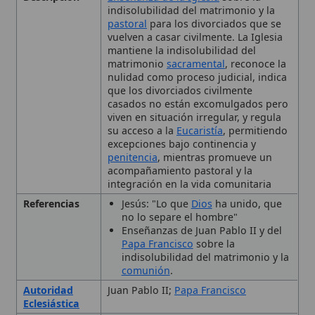
matrimonio
sacramental
, reconoce la
nulidad como proceso judicial, indica
que los divorciados civilmente
casados no están excomulgados pero
viven en situación irregular, y regula
su acceso a la
Eucaristía
, permitiendo
excepciones bajo continencia y
penitencia
, mientras promueve un
acompañamiento pastoral y la
integración en la vida comunitaria
Referencias
Jesús: "Lo que
Dios
ha unido, que
no lo separe el hombre"
Enseñanzas de Juan Pablo II y del
Papa Francisco
sobre la
indisolubilidad del matrimonio y la
comunión
.
Autoridad
Juan Pablo II;
Papa Francisco
Eclesiástica
Contexto
Docencia actual bajo los pontificados
de Juan Pablo II y el Papa Francisco.
Contexto
Desarrollo post-
Vaticano
II de la
Histórico
pastoral para divorciados y del
proceso de
nulidad matrimonial
.
Enseñanzas
1) El matrimonio es indisoluble y