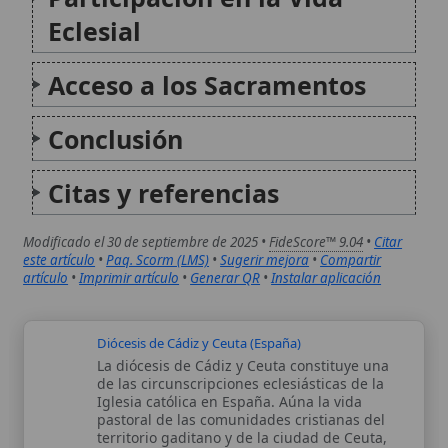
Modificado el 30 de septiembre de 2025 •
FideScore™ 9.04
•
Citar
este artículo
•
Paq. Scorm (LMS)
•
Sugerir mejora
•
Compartir
artículo
•
Imprimir artículo
•
Generar QR
•
Instalar aplicación
Diócesis de Cádiz y Ceuta (España)
La diócesis de Cádiz y Ceuta constituye una
de las circunscripciones eclesiásticas de la
Iglesia católica en España. Aúna la vida
pastoral de las comunidades cristianas del
territorio gaditano y de la ciudad de Ceuta,
con un rico patrimonio histórico...
Archidiócesis de Zamboanga
La archidiócesis de Zamboanga es una
jurisdicción eclesiástica de rito latino en
Filipinas, con sede en la ciudad de
Zamboanga. La Iglesia local nació como
diócesis en 1910 y alcanzó rango
metropolitano en el siglo XX, en un territorio
marcado...
Autor:
Comité editorial