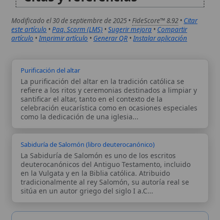
tradicionalmente al rey Salomón, su autoría real se
sitúa en un autor griego del siglo I a.C...
Autor:
Comité editorial
Artículo supervisado por el Comité
editorial de Wikitólica. Las afirmaciones
del artículo están basadas y contrastadas
usando fuentes catolicas: escritos
patrísticos, de santos, artículos
teológicos, documentos históricos, actas
de concilios, encíclicas, fuentes
magisteriales y documentos oficiales de
la Iglesia.
Proceso editorial →
Wikitólica © 2026
. Enciclopedia del patrimonio doctrinal,
histórico y litúrgico de la Iglesia Católica. Parte de la red formativa
de
Curso Católico
,
Buscador Católico
y
Custodio Animae
. Con
analíticas anónimas. Licencia
CC BY-SA
(texto). Editado en
Valencia, España.
ISSN: 3101-7339
. Bajo el patrocinio de San
Carlo Acutis.