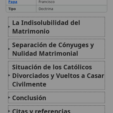
Civilmente
Conclusión
Citas y referencias
Modificado el 30 de septiembre de 2025 •
FideScore™ 8.92
•
Citar
este artículo
•
Paq. Scorm (LMS)
•
Sugerir mejora
•
Compartir
artículo
•
Imprimir artículo
•
Generar QR
•
Instalar aplicación
Purificación del altar
La purificación del altar en la tradición católica se
refiere a los ritos y ceremonias destinados a limpiar y
santificar el altar, tanto en el contexto de la
celebración eucarística como en ocasiones especiales
como la dedicación de una iglesia...
Sabiduría de Salomón (libro deuterocanónico)
La Sabiduría de Salomón es uno de los escritos
deuterocanónicos del Antiguo Testamento, incluido
en la Vulgata y en la Biblia católica. Atribuido