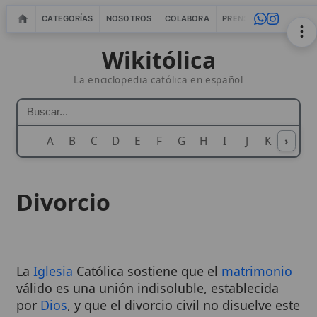
CATEGORÍAS
NOSOTROS
COLABORA
PRENSA
WEBMASTERS
IN
Wikitólica
La enciclopedia católica en español
A
B
C
D
E
F
G
H
I
J
K
›
L
M
N
Divorcio
La
Iglesia
Católica sostiene que el
matrimonio
válido es una unión indisoluble, establecida
por
Dios
, y que el divorcio civil no disuelve este
vínculo. Si bien la
Iglesia
reconoce la
posibilidad de una
separación física
de los