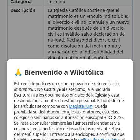
🙏 Bienvenido a Wikitólica
Referencias
Mc 10,11-12
Reformas de 2015 del
Papa
Esta enciclopedia es un recurso privado de referencia sin
Francisco
para agilizar los
imprimatur
. No sustituye al Catecismo, a la Sagrada
procesos de
nulidad matrimonial
.
Escritura ni a los documentos oficiales de la Iglesia y está
Aplicación
Quienes se divorcian civilmente y se
destinada únicamente a la estudio personal. El borrador de
Moral
vuelven a casar no pueden recibir la
los artículos se compone con
Magisterium
. Queda
Comunión
ni ejercer cargos de
prohibida su distribución en iglesias, oratorios, escuelas,
responsabilidad
o funciones
colegios o seminarios sin autorización episcopal -CDC 823-.
litúrgicas, salvo que vivan en
Se insta a consultar siempre las fuentes referenciadas y a
continencia y se reconcilien mediante
colaborar en la perfección de los artículos mediante el uso
la
penitencia
.
del menú superior. Entrando a la enciclopedia confirma que
ha leído y acepta expresamente la
política de privacidad
y el
Autoridad
Iglesia Católica
aviso legal
.
Eclesiástica
Contexto
Enseñanza constante de la Iglesia a lo
Aceptar y Entrar
Histórico
largo de los siglos; reformas de 2015
introducidas por el
Papa Francisco
.
Enseñanzas
Indisolubilidad del matrimonio;
Principales
rechazo del divorcio civil; permiso de
separación física en casos graves;
proceso de nulidad matrimonial;
restricción para recibir la
Eucaristía
y
ejercer funciones litúrgicas si se
contrae una nueva unión sin nulidad;
acompañamiento
pastoral
a