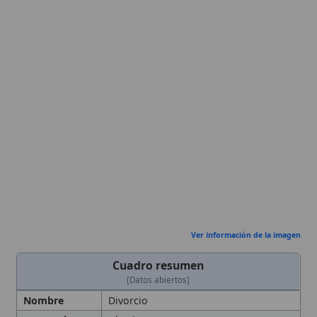
Ver información de la imagen
Cuadro resumen
[Datos abiertos]
Nombre
Divorcio
Categoría
Término
Descripción
La Iglesia Católica sostiene que el
matrimonio es un vínculo indisoluble;
el divorcio civil no lo anula y un nuevo
matrimonio después de un divorcio
civil es inválido salvo declaración de
nulidad. Rechazo del divorcio civil
como disolución del matrimonio y
afirmación de la indisolubilidad del
vínculo matrimonial según la
enseñanza católica