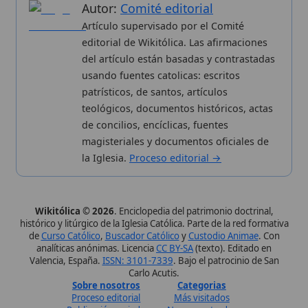
Sobre nosotros
Categorias
Proceso editorial
Más visitados
Publicación seriada
Nuevas entradas
Datos abiertos
Cambios recientes
Estadísticas
Aplicaciones
Aviso legal
Kit de Prensa
Política de privacidad
Widgets para tu web
✦ SÍGUENOS EN
Canal de WhatsApp
Únete · publicación regular
Perfil de Instagram
Síguenos · @wikitolica