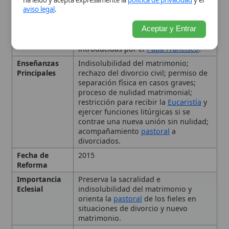
divorciados.
Fecha de
2015
Reforma
Importancia
Preserva la sacralidad e
Eclesial
indisolubilidad del matrimonio y
orienta la
pastoral
de los fieles en
situaciones de divorcio y nuevo
matrimonio.
Papa
Francisco
Tipo
Doctrina
La Indisolubilidad del
Matrimonio
Separación de Cónyuges y
Nulidad Matrimonial
Situación de los Católicos
Divorciados y Vueltos a Casar