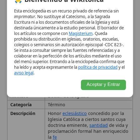
Categoría
Término
Descripción
Honor
eclesiástico
concedido por la
Iglesia Católica a ciertos santos cuya
doctrina eminente,
santidad
de vida y
proclamación formal han enriquecido
la
fe
Desarrollo
Inicialmente cuatro doctores
occidentales y tres orientales;
estabilidad hasta el siglo XVI cuando
se añadieron nuevos nombres,
ampliándose hasta la actualidad.
Ejemplos
San Gregorio Magno
,
San Ambrosio
,
San Agustín
,
San Jerónimo
,
San Juan
Crisóstomo
, San Basilio,
San Gregorio
Nacianceno
,
San Atanasio
,
San
Francisco de Sales
,
San Lorenzo de
Brindisi
,
San Antonio de Padua
,
San
Juan de Ávila
,
Santa Teresa de Ávila
,
Santa Catalina de Siena
,
Santa Teresa
de Lisieux
,
Santa Hildegarda de
Bingen
.
Origen
Raíces en los primeros siglos del
cristianismo, con veneración de