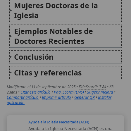
obra de caridad católica nacida para prestar
apoyo pastoral y material a comunidades
cristianas que sufren persecución,
discriminación o dificultades para desarrollar
su vida eclesial. Su actuación se entiende
como una forma...
Catecismo de la Iglesia Católica
El Catecismo de la Iglesia Católica (CIC) es
una exposición orgánica y sintética de la
doctrina católica esencial, tanto en materia
de fe como de moral, presentada a la luz del
Concilio Vaticano II y de la Tradición de la...
Autor:
Comité editorial
Artículo supervisado por el Comité
editorial de Wikitólica. Las afirmaciones
del artículo están basadas y contrastadas
usando fuentes catolicas: escritos
patrísticos, de santos, artículos
teológicos, documentos históricos, actas
de concilios, encíclicas, fuentes