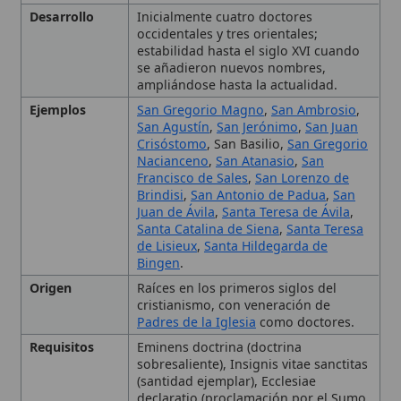
Padres de la Iglesia
como doctores.
Requisitos
Eminens doctrina (doctrina
sobresaliente), Insignis vitae sanctitas
(santidad ejemplar), Ecclesiae
declaratio (proclamación por el Sumo
Pontífice
o concilio).
Tipo
Término teológico
Uso Litúrgico
Misa
y Oficio propios con introito "In
medio",
antífona
del Magníficat "O
DOCTOR OPTIME", recitación del
Credo
; en algunos casos se celebra
como fiesta doble.
Origen y Desarrollo del
Título
Requisitos para ser
Declarado Doctor de la
Iglesia