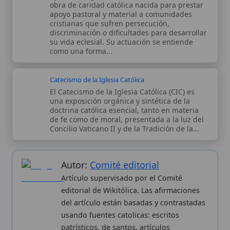
magisteriales y documentos oficiales de
la Iglesia.
Proceso editorial →
Wikitólica © 2026
. Enciclopedia del patrimonio doctrinal,
histórico y litúrgico de la Iglesia Católica. Parte de la red formativa
de
Curso Católico
,
Buscador Católico
y
Custodio Animae
. Con
analíticas anónimas. Licencia
CC BY-SA
(texto). Editado en
Valencia, España.
ISSN: 3101-7339
. Bajo el patrocinio de San
Carlo Acutis.
Sobre nosotros
Categorias
Proceso editorial
Más visitados
Publicación seriada
Nuevas entradas
Datos abiertos
Cambios recientes
Estadísticas
Aplicaciones
Aviso legal
Kit de Prensa
Política de privacidad
Widgets para tu web
✦ SÍGUENOS EN
Canal de WhatsApp
Únete · publicación regular
Perfil de Instagram
Síguenos · @wikitolica