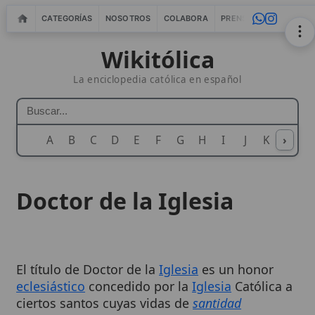
CATEGORÍAS
NOSOTROS
COLABORA
PRENSA
WEBMASTERS
IN
Wikitólica
La enciclopedia católica en español
A
B
C
D
E
F
G
H
I
J
K
›
L
M
N
Doctor de la Iglesia
El título de Doctor de la
Iglesia
es un honor
eclesiástico
concedido por la
Iglesia
Católica a
ciertos santos cuyas vidas de
santidad
eminente
,
doctrina sobresaliente
y
proclamación
formal por la Iglesia
han contribuido