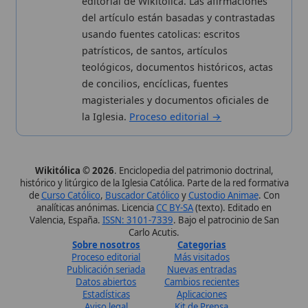
Datos abiertos
Cambios recientes
Estadísticas
Aplicaciones
Aviso legal
Kit de Prensa
Política de privacidad
Widgets para tu web
✦ SÍGUENOS EN
Canal de WhatsApp
Únete · publicación regular
Perfil de Instagram
Síguenos · @wikitolica