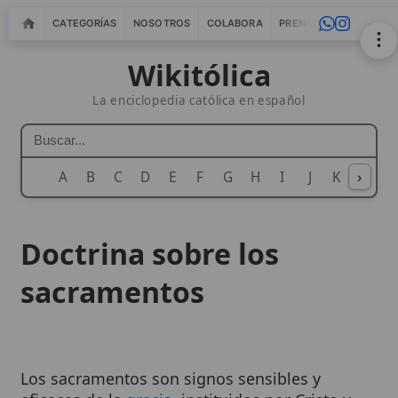
CATEGORÍAS
NOSOTROS
COLABORA
PRENSA
WEBMASTERS
IN
Wikitólica
La enciclopedia católica en español
A
B
C
D
E
F
G
H
I
J
K
›
L
M
N
Doctrina sobre los
sacramentos
Los sacramentos son signos sensibles y
eficaces de la
gracia
, instituidos por Cristo y
confiados a la
Iglesia
, mediante los cuales se