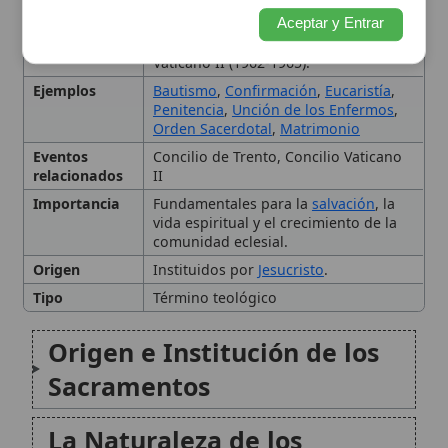
Origen
Instituidos por
Jesucristo
.
Tipo
Término teológico
Origen e Institución de los
Sacramentos
La Naturaleza de los
Sacramentos
Los Siete Sacramentos
La Causalidad de los
Sacramentos
La Celebración de los
Sacramentos
Conclusión