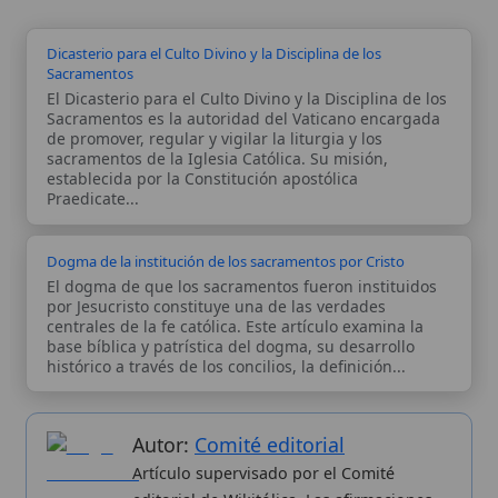
Autor:
Comité editorial
Artículo supervisado por el Comité
editorial de Wikitólica. Las afirmaciones
del artículo están basadas y contrastadas
usando fuentes catolicas: escritos
patrísticos, de santos, artículos
teológicos, documentos históricos, actas
de concilios, encíclicas, fuentes
magisteriales y documentos oficiales de
la Iglesia.
Proceso editorial →
Wikitólica © 2026
. Enciclopedia del patrimonio doctrinal,
histórico y litúrgico de la Iglesia Católica. Parte de la red formativa
de
Curso Católico
,
Buscador Católico
y
Custodio Animae
. Con
analíticas anónimas. Licencia
CC BY-SA
(texto). Editado en
Valencia, España.
ISSN: 3101-7339
. Bajo el patrocinio de San
Carlo Acutis.
Sobre nosotros
Categorias
Proceso editorial
Más visitados
Publicación seriada
Nuevas entradas