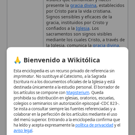
Matrimonio
. Abarcan todas las etapas
Esta enciclopedia es un recurso privado de referencia sin
de la vida cristiana, santifican al
imprimatur
. No sustituye al Catecismo, a la Sagrada
creyente y fortalecen al
Cuerpo de
Escritura ni a los documentos oficiales de la Iglesia y está
Cristo
. Su origen está en
Jesucristo
,
destinada únicamente a la estudio personal. El borrador de
fueron confirmados por el
Concilio de
los artículos se compone con
Magisterium
. Queda
Trento
y revisados por el
Concilio
prohibida su distribución en iglesias, oratorios, escuelas,
Vaticano II
. Canales de gracia que
colegios o seminarios sin autorización episcopal -CDC 823-.
santifican al creyente y sustentan la
Se insta a consultar siempre las fuentes referenciadas y a
misión y
comunión
de la Iglesia
colaborar en la perfección de los artículos mediante el uso
del menú superior. Entrando a la enciclopedia confirma que
Referencias
Enseñanzas del
Concilio de Trento
y
ha leído y acepta expresamente la
política de privacidad
y el
del
Concilio Vaticano II
sobre la
aviso legal
.
validez y eficacia de los sacramentos.
Contexto
Confirmados por el Concilio de Trento
Aceptar y Entrar
Histórico
(1545-1563) y revisados en el Concilio
Vaticano II (1962-1965).
Ejemplos
Bautismo
,
Confirmación
,
Eucaristía
,
Penitencia
,
Unción de los Enfermos
,
Orden Sacerdotal
,
Matrimonio
Eventos
Concilio de Trento, Concilio Vaticano
relacionados
II
Importancia
Fundamentales para la
salvación
, la
vida espiritual y el crecimiento de la
comunidad eclesial.