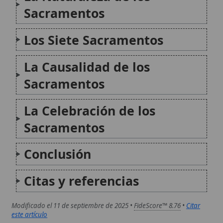
Citas y referencias
Modificado el 11 de septiembre de 2025 •
FideScore™ 8.76
•
Citar
este artículo
Dicasterio para el Culto Divino y la Disciplina de los
Sacramentos
El Dicasterio para el Culto Divino y la Disciplina de los
Sacramentos es la autoridad del Vaticano encargada
de promover, regular y vigilar la liturgia y los
sacramentos de la Iglesia Católica. Su misión,
establecida por la Constitución apostólica
Praedicate...
Dogma de la institución de los sacramentos por Cristo
El dogma de que los sacramentos fueron instituidos
por Jesucristo constituye una de las verdades
centrales de la fe católica. Este artículo examina la
base bíblica y patrística del dogma, su desarrollo
histórico a través de los concilios, la definición...