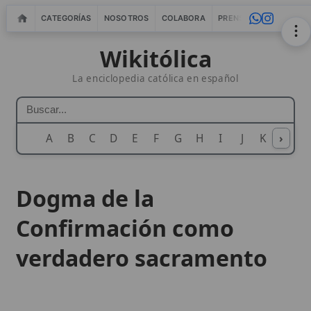
CATEGORÍAS
NOSOTROS
COLABORA
PRENSA
WEBMASTERS
IN
Wikitólica
La enciclopedia católica en español
A
B
C
D
E
F
G
H
I
J
K
›
L
M
N
Dogma de la
Confirmación como
verdadero sacramento
La
Confirmación
es reconocida por la
Iglesia
Católica como un
sacramento
auténtico y