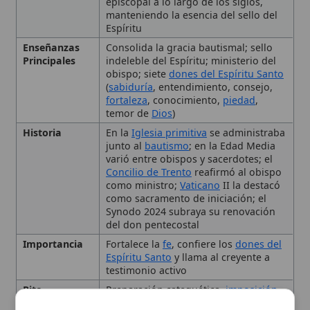
fortaleza
, conocimiento,
piedad
,
temor de
Dios
)
Historia
En la
Iglesia primitiva
se administraba
junto al
bautismo
; en la Edad Media
varió entre obispos y sacerdotes; el
Concilio de Trento
reafirmó al obispo
como ministro;
Vaticano
II la destacó
como sacramento de iniciación; el
Synodo 2024 subraya su renovación
del don pentecostal
Importancia
Fortalece la
fe
, confiere los
dones del
Espíritu Santo
y llama al creyente a
testimonio activo
Rito
Preparación catequética,
imposición
de manos
, unción con
crisma
,
🙏 Bienvenido a Wikitólica
bendición
final
Tipo
Dogma
Esta enciclopedia es un recurso privado de referencia sin
imprimatur
. No sustituye al Catecismo, a la Sagrada
Definición y naturaleza del
Escritura ni a los documentos oficiales de la Iglesia y está
destinada únicamente a la estudio personal. El borrador de
dogma
los artículos se compone con
Magisterium
. Queda
prohibida su distribución en iglesias, oratorios, escuelas,
colegios o seminarios sin autorización episcopal -CDC 823-.
Fundamento bíblico
Se insta a consultar siempre las fuentes referenciadas y a