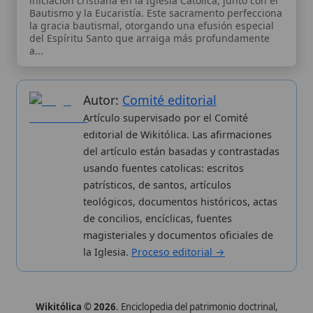
teológicos, documentos históricos, actas
de concilios, encíclicas, fuentes
magisteriales y documentos oficiales de
la Iglesia.
Proceso editorial →
Wikitólica © 2026
. Enciclopedia del patrimonio doctrinal,
histórico y litúrgico de la Iglesia Católica. Parte de la red formativa
de
Curso Católico
,
Buscador Católico
y
Custodio Animae
. Con
analíticas anónimas. Licencia
CC BY-SA
(texto). Editado en
Valencia, España.
ISSN: 3101-7339
. Bajo el patrocinio de San
Carlo Acutis.
Sobre nosotros
Categorias
Proceso editorial
Más visitados
Publicación seriada
Nuevas entradas
Datos abiertos
Cambios recientes
Estadísticas
Aplicaciones
Aviso legal
Kit de Prensa
Política de privacidad
Widgets para tu web
✦ SÍGUENOS EN
Canal de WhatsApp
Únete · publicación regular