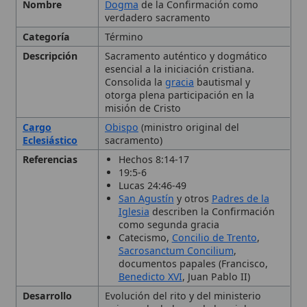
esencial a la iniciación cristiana.
Consolida la
gracia
bautismal y
otorga plena participación en la
misión de Cristo
Cargo
Obispo
(ministro original del
Eclesiástico
sacramento)
Referencias
Hechos 8:14-17
19:5-6
Lucas 24:46-49
San Agustín
y otros
Padres de la
Iglesia
describen la Confirmación
como segunda gracia
Catecismo,
Concilio de Trento
,
Sacrosanctum Concilium
,
documentos papales (Francisco,
Benedicto XVI
, Juan Pablo II)
Desarrollo
Evolución del rito y del ministerio
episcopal a lo largo de los siglos,
manteniendo la esencia del sello del
Espíritu
Enseñanzas
Consolida la gracia bautismal; sello
Principales
indeleble del Espíritu; ministerio del
obispo; siete
dones del Espíritu Santo
(
sabiduría
, entendimiento, consejo,