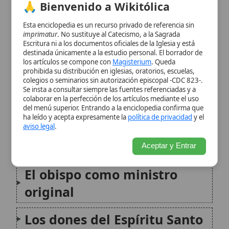
colaborar en la perfección de los artículos mediante el uso
del menú superior. Entrando a la enciclopedia confirma que
Desarrollo histórico
ha leído y acepta expresamente la
política de privacidad
y el
aviso legal
.
Rito y práctica litúrgica
Aceptar y Entrar
El obispo como ministro
original
Los dones del Espíritu Santo
Conclusión
Citas y referencias
Modificado el 4 de noviembre de 2025 •
FideScore™ 7.56
•
Citar este
artículo
•
Paq. Scorm (LMS)
•
Sugerir mejora
•
Compartir artículo
•
Imprimir artículo
•
Generar QR
•
Instalar aplicación