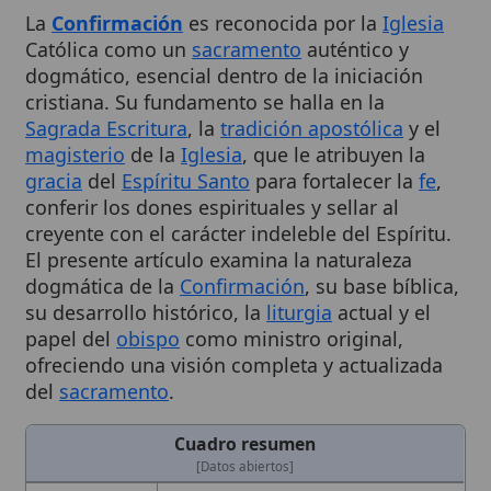
dogmático, esencial dentro de la iniciación
cristiana. Su fundamento se halla en la
Sagrada Escritura
, la
tradición apostólica
y el
magisterio
de la
Iglesia
, que le atribuyen la
gracia
del
Espíritu Santo
para fortalecer la
fe
,
conferir los dones espirituales y sellar al
creyente con el carácter indeleble del Espíritu.
El presente artículo examina la naturaleza
dogmática de la
Confirmación
, su base bíblica,
su desarrollo histórico, la
liturgia
actual y el
papel del
obispo
como ministro original,
ofreciendo una visión completa y actualizada
del
sacramento
.
Cuadro resumen
[Datos abiertos]
Nombre
Dogma
de la Confirmación como
verdadero sacramento
Categoría
Término
Descripción
Sacramento auténtico y dogmático