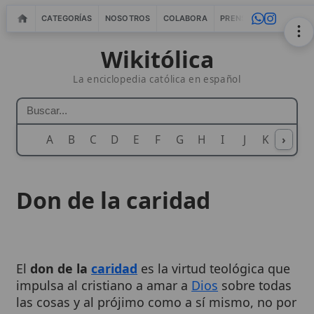
CATEGORÍAS
NOSOTROS
COLABORA
PRENSA
WEBMASTERS
IN
Wikitólica
La enciclopedia católica en español
A
B
C
D
E
F
G
H
I
J
K
›
L
M
N
Don de la caridad
El
don de la
caridad
es la virtud teológica que
impulsa al cristiano a amar a
Dios
sobre todas
las cosas y al prójimo como a sí mismo, no por
obligación sino como
gracia
gratuita del
Espíritu Santo
. Se presenta como el vínculo de