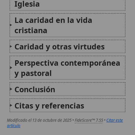
Modificado el 13 de octubre de 2025 •
FideScore™ 7.55
•
Citar este
artículo
Don de bilocación
El don de bilocación es un fenómeno sobrenatural
reconocido en la tradición católica, por el cual una
persona, generalmente un santo o místico, parece
estar presente en dos lugares distintos al mismo
tiempo. Este carisma, vinculado a la omnipotencia
divina...
Don de ciencia
El don de ciencia designa una gracia del Espíritu
Santo que ilumina la mente del creyente para
comprender mejor el sentido de las realidades
creadas y para orientarlas hacia Dios. En la vida de la
fe, este don impulsa una...
Autor:
Comité editorial
Artículo supervisado por el Comité