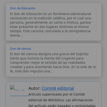
editorial de Wikitólica. Las afirmaciones
del artículo están basadas y contrastadas
usando fuentes catolicas: escritos
patrísticos, de santos, artículos
teológicos, documentos históricos, actas
de concilios, encíclicas, fuentes
magisteriales y documentos oficiales de
la Iglesia.
Proceso editorial →
Wikitólica © 2026
. Enciclopedia del patrimonio doctrinal,
histórico y litúrgico de la Iglesia Católica. Parte de la red formativa
de
Curso Católico
,
Buscador Católico
y
Custodio Animae
. Con
analíticas anónimas. Licencia
CC BY-SA
(texto). Editado en
Valencia, España.
ISSN: 3101-7339
. Bajo el patrocinio de San
Carlo Acutis.
Sobre nosotros
Categorias
Proceso editorial
Más visitados
Publicación seriada
Nuevas entradas
Datos abiertos
Cambios recientes
Estadísticas
Aplicaciones
Aviso legal
Kit de Prensa
Política de privacidad
Widgets para tu web