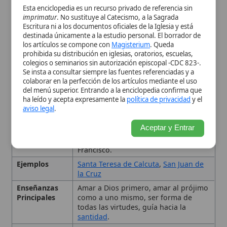
enseñanzas de Juan Pablo II y
Francisco.
Ejemplos
Santa Teresa de Calcuta
,
San Juan de
la Cruz
Enseñanzas
Amar a Dios primero, amar al prójimo
Principales
como a uno mismo, ser forma de
todas las virtudes, guía hacia la
santidad
.
Fundamento
S. Tomás de Aquino
Patrístico
Importancia
Corazón de la vida cristiana; da
coherencia a la moral y al discipulado.
Influencia
Guía al fiel al
martirio
y a la
santidad
,
impulsa la acción caritativa.
Tipo
Virtud, Virtud teológica
Virtudes
prudencia
,
justicia
,
fortaleza
,
Relacionadas
templanza
Definición y naturaleza
teológica