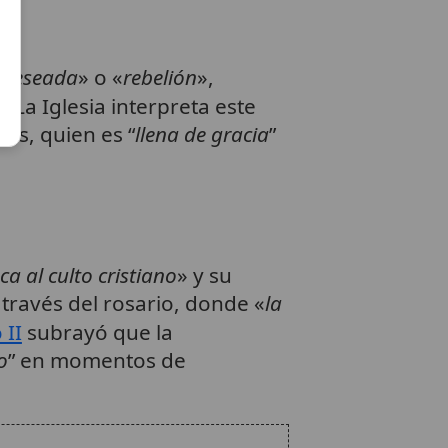
«
deseada
» o «
rebelión
»,
. La Iglesia interpreta este
6
os, quien es “
llena de gracia
”
ca al culto cristiano
» y su
través del rosario, donde «
la
 II
subrayó que la
o
” en momentos de