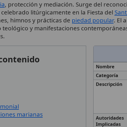
ia
, protección y mediación. Surge del reconoci
elebrado litúrgicamente en la Fiesta del
San
es, himnos y prácticas de
piedad popular
. El 
ado teológico y manifestaciones contemporánea
s.
 contenido
Nombre
Categoría
Descripción
rimonial
ciones marianas
Autoridades
Implicadas