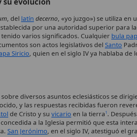
y su evolución
tum
, del
latín
decerno
, «yo juzgo») se utiliza en
establecida por una autoridad superior para la
 tenido varios significados. Cualquier
bula pap
cumentos son actos legislativos del
Santo
Pad
apa Siricio
, quien en el siglo IV ya hablaba de 
 sobre diversos asuntos eclesiásticos se dirig
ocido, y las respuestas recibidas fueron rev
tol
de Cristo y su
vicario
en la tierra
. Después
1
 concedida a la Iglesia permitió que esta inter
ta.
San Jerónimo
, en el siglo IV, atestiguó el