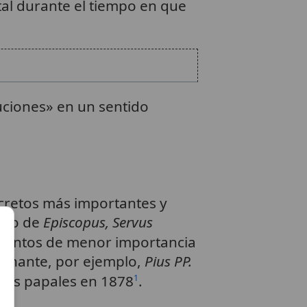
ntal durante el tiempo en que
ciones» en un sentido
ecretos más importantes y
ido de
Episcopus, Servus
asuntos de menor importancia
reinante, por ejemplo,
Pius PP.
ulas papales en 1878
.
1