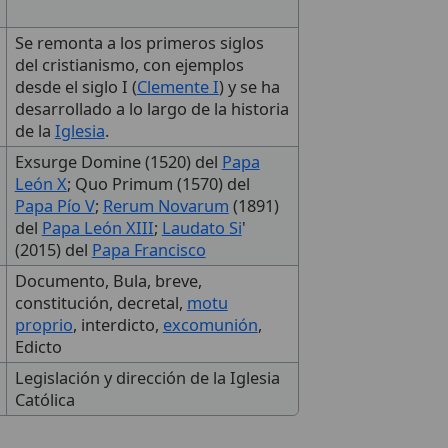
Se remonta a los primeros siglos
del cristianismo, con ejemplos
desde el siglo I (
Clemente I
) y se ha
desarrollado a lo largo de la historia
de la
Iglesia
.
Exsurge Domine (1520) del
Papa
León X
; Quo Primum (1570) del
Papa Pío V
;
Rerum Novarum
(1891)
del
Papa León XIII
;
Laudato Si
'
(2015) del
Papa Francisco
Documento, Bula, breve,
constitución, decretal,
motu
proprio
, interdicto,
excomunión
,
Edicto
Legislación y dirección de la Iglesia
Católica