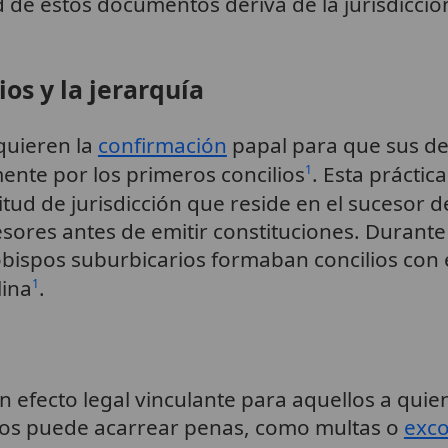
ad de estos documentos deriva de la jurisdicci
ios y la jerarquía
quieren la
confirmación
papal para que sus de
ente por los primeros concilios
. Esta práctic
1
nitud de jurisdicción que reside en el sucesor 
sores antes de emitir constituciones. Durante 
bispos suburbicarios formaban concilios con e
lina
.
1
n efecto legal vinculante para aquellos a quie
tos puede acarrear penas, como multas o
exc