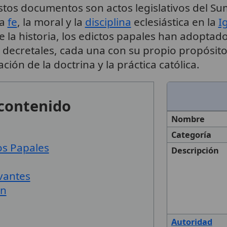
Estos documentos son actos legislativos del S
la
fe
, la moral y la
disciplina
eclesiástica en la
I
 de la historia, los edictos papales han adopta
y decretales, cada una con su propio propósit
ción de la doctrina y la práctica católica.
 contenido
Nombre
Categoría
tos Papales
Descripción
vantes
ón
Autoridad