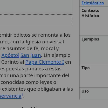
Eclesiástica
Contexto
Histórico
mitir edictos se remonta a los
Ejemplos
smo, con la Iglesia universal
re asuntos de fe, moral y
l
Apóstol
San Juan
. Un ejemplo
 Corinto al
Papa Clemente I
en
s respuestas papales a estas
Tipo
mar una parte importante del
reconocidas como leyes o
 existentes que obligaban a las
Uso
servancia
.
1