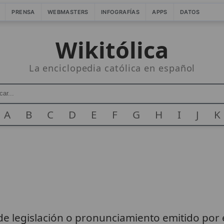
PRENSA
WEBMASTERS
INFOGRAFÍAS
APPS
DATOS
Wikitólica
La enciclopedia católica en español
A
B
C
D
E
F
G
H
I
J
K
de legislación o pronunciamiento emitido por 