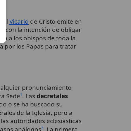
e el
Vicario
de Cristo emite en
, con la intención de obligar
gen a los obispos de toda la
a por los Papas para tratar
cualquier pronunciamiento
nta Sede
. Las
decretales
1
ado o se ha buscado su
ales de la Iglesia, pero a
as autoridades eclesiásticas
casos análogos
. La primera
3