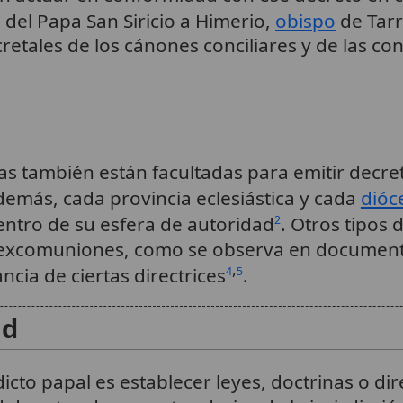
a del Papa San Siricio a Himerio,
obispo
de Tar
cretales de los cánones conciliares y de las co
 también están facultadas para emitir decre
demás, cada provincia eclesiástica y cada
dióc
entro de su esfera de autoridad
. Otros tipos
2
 y excomuniones, como se observa en documen
,
ncia de ciertas directrices
.
4
5
ad
icto papal es establecer leyes, doctrinas o dire