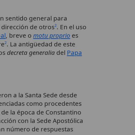
 un sentido general para
 dirección de otros
. En el uso
2
al
, breve o
motu proprio
es
re
. La antigüedad de este
2
los
decreta generalia
del
Papa
ieron a la Santa Sede desde
erenciadas como procedentes
 de la época de Constantino
acción con la Sede Apostólica
 gran número de respuestas