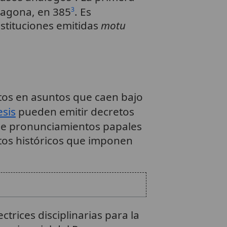
ragona, en 385
. Es
3
nstituciones emitidas
motu
tos en asuntos que caen bajo
esis
pueden emitir decretos
 de pronunciamientos papales
tos históricos que imponen
ctrices disciplinarias para la