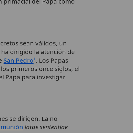
ón primacial del Papa como
cretos sean válidos, un
a ha dirigido la atención de
de
San Pedro
. Los Papas
1
los primeros once siglos, el
l Papa para investigar
nes se dirigen. La no
omunión
latae sententiae