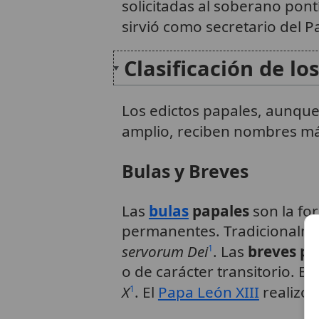
solicitadas al soberano pont
sirvió como secretario del
Clasificación de lo
Los edictos papales, aunqu
amplio, reciben nombres má
Bulas y Breves
Las
bulas
papales
son la fo
permanentes. Tradicionalme
servorum Dei
. Las
breves pa
1
o de carácter transitorio. E
X
. El
Papa León XIII
realizó 
1