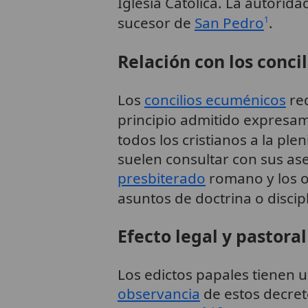
Iglesia Católica. La autorid
sucesor de
San Pedro
.
1
Relación con los concil
Los
concilios ecuménicos
re
principio admitido expresam
todos los cristianos a la ple
suelen consultar con sus ase
presbiterado
romano y los o
asuntos de doctrina o discip
Efecto legal y pastoral
Los edictos papales tienen u
observancia
de estos decre