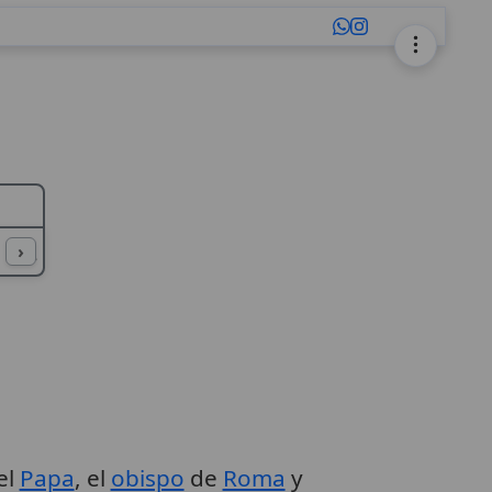
L
M
N
O
P
Q
R
S
T
U
›
el
Papa
, el
obispo
de
Roma
y