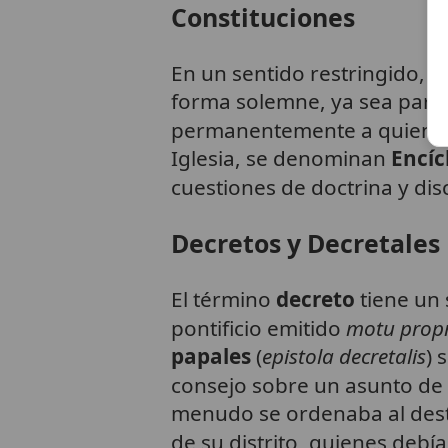
Constituciones
En un sentido restringido, 
forma solemne, ya sea para t
permanentemente a quienes
Iglesia, se denominan
Encíc
cuestiones de doctrina y disc
Decretos y Decretales
El término
decreto
tiene un 
pontificio emitido
motu prop
papales
(
epistola decretalis
) 
consejo sobre un asunto de 
menudo se ordenaba al desti
de su distrito, quienes deb