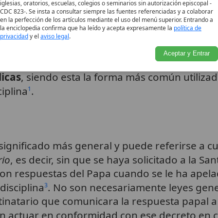
iglesias, oratorios, escuelas, colegios o seminarios sin autorización episcopal -
CDC 823-. Se insta a consultar siempre las fuentes referenciadas y a colaborar
en la perfección de los artículos mediante el uso del menú superior. Entrando a
la enciclopedia confirma que ha leído y acepta expresamente la
política de
una
constitución papal
denota un estatuto qu
privacidad
y el
aviso legal
.
odo el mundo cristiano o para una parte de él
Aceptar y Entrar
 se dirige
. Cuando las cartas papales se diri
1
licas
, siendo esta la forma más común utilizad
iplina
.
1
significado más general y puede referirse a 
rio
, es decir, sin que se haya solicitado a la Sa
son respuestas del Papa cuando se le ha apel
disciplina
. No son necesariamente leyes gener
3
natario que comunicara la respuesta papal a l
ían actuar en conformidad con ese decreto en 