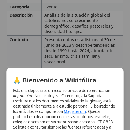
Fecha de
2023-06-30
Inicio
🙏 Bienvenido a Wikitólica
Importancia
Muestra la expansión global de la
Iglesia
y los retos contemporáneos
Esta enciclopedia es un recurso privado de referencia sin
que afectan su credibilidad y misión
imprimatur
. No sustituye al Catecismo, a la Sagrada
evangelizadora.
Escritura ni a los documentos oficiales de la Iglesia y está
destinada únicamente a la estudio personal. El borrador de
Tipo
Suceso histórico
los artículos se compone con
Magisterium
. Queda
Ubicación
Mundo
prohibida su distribución en iglesias, oratorios, escuelas,
colegios o seminarios sin autorización episcopal -CDC 823-.
Se insta a consultar siempre las fuentes referenciadas y a
Panorama general del
colaborar en la perfección de los artículos mediante el uso
del menú superior. Entrando a la enciclopedia confirma que
catolicismo mundial
ha leído y acepta expresamente la
política de privacidad
y el
aviso legal
.
La Iglesia católica en cifras:
Aceptar y Entrar
ministerio ordenado y vida
eclesial
Unidad en la diversidad:
ritos latinos y ritos