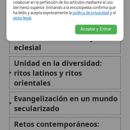
orientales
Evangelización en un mundo
secularizado
Retos contemporáneos:
magisterio ordinario y
análisis pastorales
Educación católica y misión
cultural
Caridad, salud y bienestar:
una presencia que
transforma
Historia reciente de la