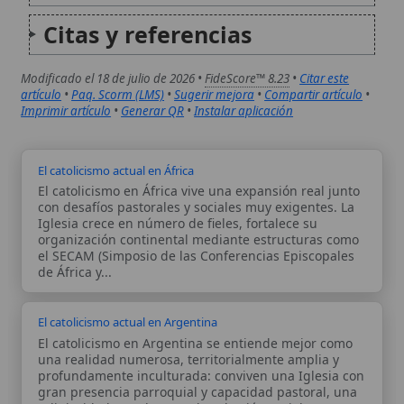
El catolicismo en Argentina se entiende mejor como
una realidad numerosa, territorialmente amplia y
profundamente inculturada: conviven una Iglesia con
gran presencia parroquial y capacidad pastoral, una
religiosidad popular que da cohesión social y una
evangelización que busca responder a...
Autor:
Comité editorial
Artículo supervisado por el Comité
editorial de Wikitólica. Las afirmaciones
del artículo están basadas y contrastadas
usando fuentes catolicas: escritos
patrísticos, de santos, artículos
teológicos, documentos históricos, actas
de concilios, encíclicas, fuentes
magisteriales y documentos oficiales de
la Iglesia.
Proceso editorial →
Wikitólica © 2026
. Enciclopedia del patrimonio doctrinal,