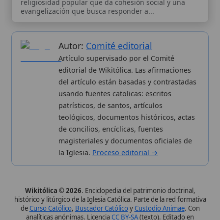
histórico y litúrgico de la Iglesia Católica. Parte de la red formativa
de
Curso Católico
,
Buscador Católico
y
Custodio Animae
. Con
analíticas anónimas. Licencia
CC BY-SA
(texto). Editado en
Valencia, España.
ISSN: 3101-7339
. Bajo el patrocinio de San
Carlo Acutis.
Sobre nosotros
Categorias
Proceso editorial
Más visitados
Publicación seriada
Nuevas entradas
Datos abiertos
Cambios recientes
Estadísticas
Aplicaciones
Aviso legal
Kit de Prensa
Política de privacidad
Widgets para tu web
✦ SÍGUENOS EN
Canal de WhatsApp
Únete · publicación regular
Perfil de Instagram
Síguenos · @wikitolica