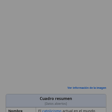
Ver información de la imagen
Cuadro resumen
[Datos abiertos]
Nombre
El
catolicismo
actual en el mundo
Categoría
Evento
Descripción
Análisis de la situación global del
catolicismo, su crecimiento
demográfico, desafíos pastorales y
diversidad litúrgica
Contexto
Presenta datos estadísticos al 30 de
junio de 2023 y describe tendencias
desde 1990 hasta 2024, abordando
secularismo, crisis familiar y
vocacional.