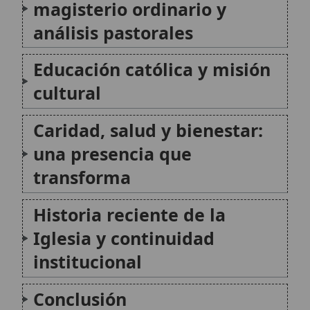
Iglesia y continuidad
institucional
Conclusión
Citas y referencias
Modificado el 18 de julio de 2026 •
FideScore™ 8.23
•
Citar este
artículo
•
Paq. Scorm (LMS)
•
Sugerir mejora
•
Compartir artículo
•
Imprimir artículo
•
Generar QR
•
Instalar aplicación
El catolicismo actual en África
El catolicismo en África vive una expansión real junto
con desafíos pastorales y sociales muy exigentes. La
Iglesia crece en número de fieles, fortalece su
organización continental mediante estructuras como
el SECAM (Simposio de las Conferencias Episcopales
de África y...
El catolicismo actual en Argentina