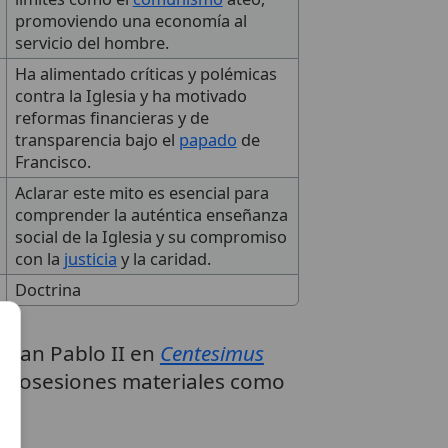
promoviendo una economía al
servicio del hombre.
Ha alimentado críticas y polémicas
contra la Iglesia y ha motivado
reformas financieras y de
transparencia bajo el
papado
de
Francisco.
Aclarar este mito es esencial para
comprender la auténtica enseñanza
social de la Iglesia y su compromiso
con la
justicia
y la caridad.
Doctrina
 Juan Pablo II en
Centesimus
us posesiones materiales como