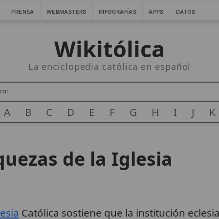
PRENSA
WEBMASTERS
INFOGRAFÍAS
APPS
DATOS
Wikitólica
La enciclopedia católica en español
A
B
C
D
E
F
G
H
I
J
K
iquezas de la Iglesia
lesia
Católica sostiene que la institución ecle