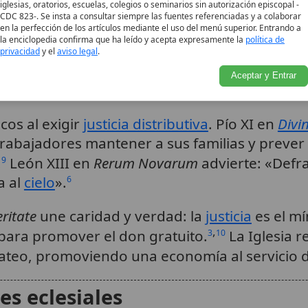
a Iglesia, lo expresa con claridad: «No estás ha
iglesias, oratorios, escuelas, colegios o seminarios sin autorización episcopal -
CDC 823-. Se insta a consultar siempre las fuentes referenciadas y a colaborar
 lo que es suyo».
Así, cualquier acumulación e
2
en la perfección de los artículos mediante el uso del menú superior. Entrando a
la enciclopedia confirma que ha leído y acepta expresamente la
política de
r los recursos con los necesitados.
privacidad
y el
aviso legal
.
Aceptar y Entrar
justicia social
cos al exigir
justicia distributiva
. Pío XI en
Divi
trabajadores mantener a sus familias y prever
.
León XIII en
Rerum Novarum
advierte: «Defra
9
a al
cielo
».
6
eritate
une caridad y verdad: la
justicia
es el mí
,
para promover el don gratuito.
La Iglesia r
3
10
ateo, promoviendo una economía al servicio 
es eclesiales