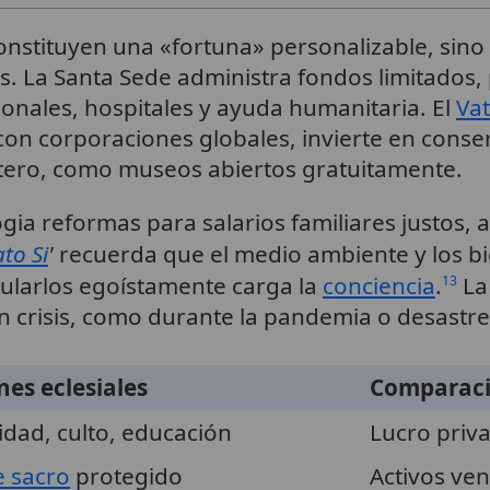
constituyen una «fortuna» personalizable, sino
ivos. La Santa Sede administra fondos limitados
ionales, hospitales y ayuda humanitaria. El
Va
 corporaciones globales, invierte en conser
tero, como museos abiertos gratuitamente.
gia reformas para salarios familiares justos, a
to Si
'
recuerda que el medio ambiente y los b
ularlos egoístamente carga la
conciencia
.
La 
13
 crisis, como durante la pandemia o desastre
nes eclesiales
Comparaci
idad, culto, educación
Lucro priv
e sacro
protegido
Activos ven