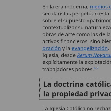
En la era moderna,
medios 
secularistas perpetúan esta i
sobre el supuesto «patrimon
contextualizar su naturaleza
obras de arte como las de l
activos financieros, sino bie
oración
y la
evangelización
.
Iglesia, desde
Rerum Novar
explícitamente la explotaci
,
trabajadores pobres.
6
7
La doctrina católic
la propiedad priva
La Iglesia Católica no rechaz