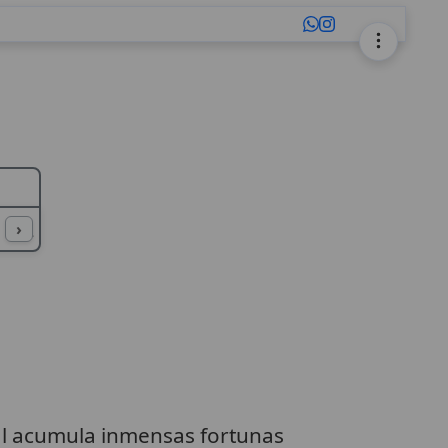
L
M
N
O
P
Q
R
S
T
U
›
sial acumula inmensas fortunas