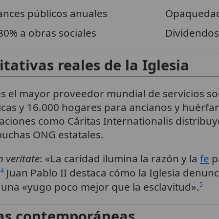
ances públicos anuales
Opaquedad
80% a obras sociales
Dividendos 
tativas reales de la Iglesia
a es el mayor proveedor mundial de servicios so
nicas y 16.000 hogares para ancianos y huérfa
aciones como Cáritas Internationalis distribuy
uchas ONG estatales.
n veritate
: «La caridad ilumina la razón y la
fe
p
Juan Pablo II destaca cómo la Iglesia denunc
14
 una «yugo poco mejor que la esclavitud».
5
stas contemporáneas