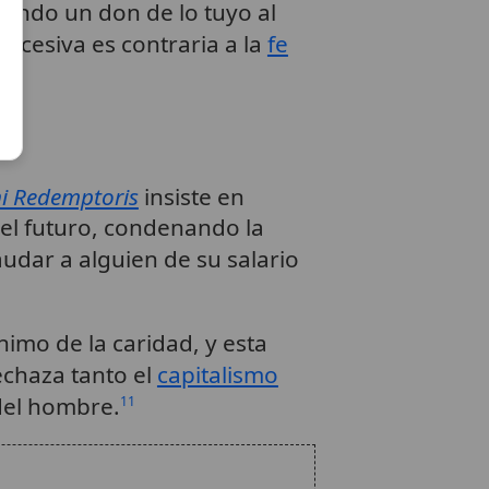
ciendo un don de lo tuyo al
xcesiva es contraria a la
fe
ni Redemptoris
insiste en
 el futuro, condenando la
udar a alguien de su salario
nimo de la caridad, y esta
echaza tanto el
capitalismo
del hombre.
11