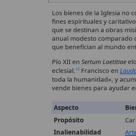
Los bienes de la Iglesia no 
fines espirituales y caritat
que se destinan a obras mis
anual modesto comparado con
que benefician al mundo en
Pío XII en
Sertum Laetitiae
elo
eclesial.
Francisco en
Lauda
12
toda la humanidad», y acum
vende bienes para ayudar en
Aspecto
Bie
Propósito
Car
Inalienabilidad
Art