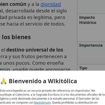
bien común
y a la
dignidad
l, desarrollada desde el siglo
dad privada es legítima, pero
Impacto
Histórico
se hacia el servicio de todos.
 los bienes
Importancia
 el
destino universal de los
erra y sus frutos pertenecen a
 a unos pocos. Como enseña
Tipo
essio
, «nadie puede apropiarse
u uso exclusivo cuando a otros
🙏 Bienvenido a Wikitólica
,
mera necesidad».
Esta doctrina, reiterada por
1
2
e propiedad: «El hombre no debe considerar s
Esta enciclopedia es un recurso privado de referencia sin
imprimatur
. No
sustituye al Catecismo, a la Sagrada Escritura ni a los documentos oficiales de la
 como comunes a todos».
8
Iglesia y está destinada únicamente a la estudio personal. El borrador de los
artículos se compone con
Magisterium
. Queda prohibida su distribución en