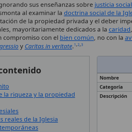
 ignorando sus enseñanzas sobre
justicia social
smonta al examinar la
doctrina social de la Igl
mitación de la propiedad privada y el deber imp
ales, mayoritariamente dedicados a la
caridad
 un compromiso con el
bien común
, no con la
av
,
,
gressio
y
Caritas in veritate
.
1
2
3
 contenido
Nombre
mito
Categoría
e la riqueza y la propiedad
Descripción
esiales
 reales de la Iglesia
ontemporáneas