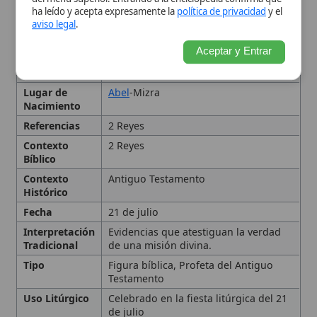
Histórico
Fecha
21 de julio
Interpretación
Evidencias que atestiguan la verdad
Tradicional
de una misión divina.
Tipo
Figura bíblica, Profeta del Antiguo
Testamento
Uso Litúrgico
Celebrado en la fiesta litúrgica del 21
de julio
Contexto histórico y bíblico
Principales milagros de
Eliseo
Significado teológico de los
milagros
Recepción patrística y
tradicional