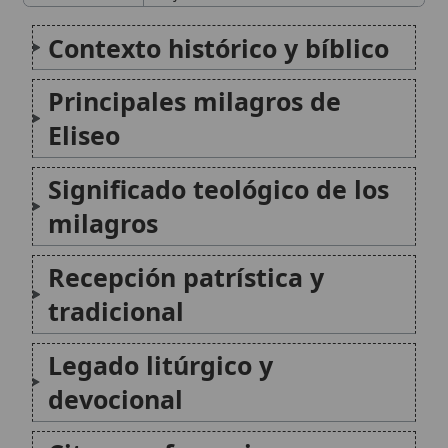
Legado litúrgico y
devocional
Citas y referencias
Modificado el 1 de noviembre de 2025 •
FideScore™ 6.29
•
Citar este
artículo
Eliseo (profeta)
Eliseo, cuyo nombre significa «Mi Dios es
salvación,» fue el profeta sucesor de Elías en
el Reino del Norte de Israel durante el siglo
IX a.C. Su ministerio, que abarcó
aproximadamente cincuenta años, se
caracterizó por una doble porción del...
Profeta Eliseo
El profeta Eliseo figura entre los grandes
testigos de la fe en la historia de Israel.