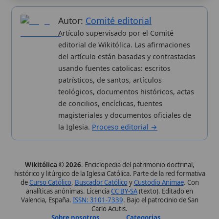
Valencia, España.
ISSN: 3101-7339
. Bajo el patrocinio de San
Carlo Acutis.
Sobre nosotros
Categorias
Proceso editorial
Más visitados
Publicación seriada
Nuevas entradas
Datos abiertos
Cambios recientes
Estadísticas
Aplicaciones
Aviso legal
Kit de Prensa
Política de privacidad
Widgets para tu web
✦ SÍGUENOS EN
Canal de WhatsApp
Únete · publicación regular
Perfil de Instagram
Síguenos · @wikitolica