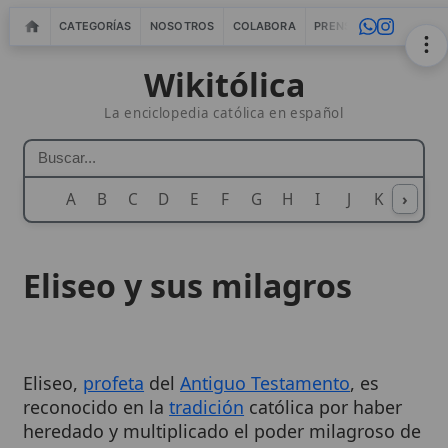
CATEGORÍAS
NOSOTROS
COLABORA
PRENSA
WEBMASTERS
IN
Wikitólica
La enciclopedia católica en español
A
B
C
D
E
F
G
H
I
J
K
›
L
M
N
Eliseo y sus milagros
Eliseo,
profeta
del
Antiguo Testamento
, es
reconocido en la
tradición
católica por haber
heredado y multiplicado el poder milagroso de
Elías. Su vida, narrada principalmente en los
libros de 2 Reyes, está marcada por una serie