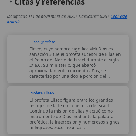
Continuó la misión de Elías y actuó como
instrumento de Dios mediante la palabra
profética, la intercesión y numerosos signos
milagrosos: socorrió a los...
Autor:
Comité editorial
Artículo supervisado por el Comité
editorial de Wikitólica. Las afirmaciones
del artículo están basadas y contrastadas
usando fuentes catolicas: escritos
patrísticos, de santos, artículos
teológicos, documentos históricos, actas
de concilios, encíclicas, fuentes
magisteriales y documentos oficiales de
la Iglesia.
Proceso editorial →
Wikitólica © 2026
. Enciclopedia del patrimonio doctrinal,
histórico y litúrgico de la Iglesia Católica. Parte de la red formativa
de
Curso Católico
,
Buscador Católico
y
Custodio Animae
. Con
analíticas anónimas. Licencia
CC BY-SA
(texto). Editado en