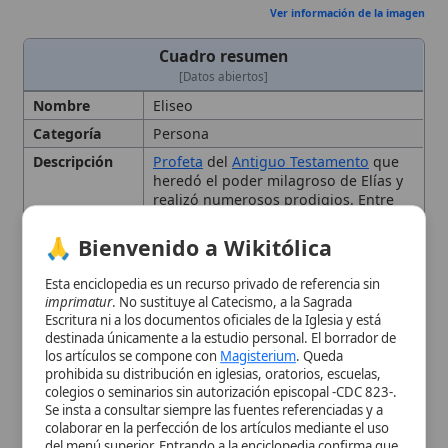
multiplicación del aceite para una
🙏 Bienvenido a Wikitólica
viuda endeudada, la resurrección del
hijo de la sunamita, la sanación de
Esta enciclopedia es un recurso privado de referencia sin
Naaman mediante siete inmersiones
imprimatur
. No sustituye al Catecismo, a la Sagrada
en el Jordán, la transformación de
Escritura ni a los documentos oficiales de la Iglesia y está
una sopa venenosa en alimento
destinada únicamente a la estudio personal. El borrador de
seguro, el hierro que flotó para
los artículos se compone con
Magisterium
. Queda
rescatar a un niño, la ceguera
prohibida su distribución en iglesias, oratorios, escuelas,
temporal de soldados sirios,
colegios o seminarios sin autorización episcopal -CDC 823-.
predicciones cumplidas sobre
Se insta a consultar siempre las fuentes referenciadas y a
abundancia y victoria, y la
colaborar en la perfección de los artículos mediante el uso
resurrección de un cadáver al tocar
del menú superior. Entrando a la enciclopedia confirma que
ha leído y acepta expresamente la
política de privacidad
y el
sus huesos. Signos de la
providencia
aviso legal
.
divina
que confirman su misión
profética y anticipan la obra
Aceptar y Entrar
redentora de Cristo
Título
Profeta
Lugar de
Abel
-Mizra
Nacimiento
Referencias
2 Reyes
Contexto
2 Reyes
Bíblico
Contexto
Antiguo Testamento