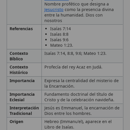
Referencias
Isaías 7:14
Isaías 8:8
Isaías 9:6
Mateo 1:23.
Contexto
Isaías 7:14, 8:8, 9:6; Mateo 1:23.
Bíblico
Contexto
Profecía del rey Acaz en Judá.
Histórico
Importancia
Expresa la centralidad del misterio de
la Encarnación.
Importancia
Fundamento doctrinal del título de
Eclesial
Cristo y de la celebración navideña.
Interpretación
Jesús es Emmanuel, la encarnación de
Tradicional
Dios entre los hombres.
Origen
Hebreo (Immanu'el), aparece en el
Libro de Isaías.
Tipo
Término teológico,
Adviento
, Nombre
profético, Nombre de Jesucristo
Uso Litúrgico
Invocado en el tiempo de
Adviento
,
en las antífonas de la O.
🙏 Bienvenido a Wikitólica