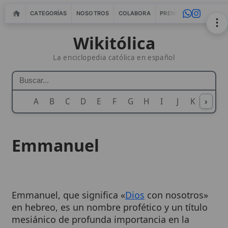
CATEGORÍAS
NOSOTROS
COLABORA
PRENSA
WEBMASTERS
IN
Wikitólica
La enciclopedia católica en español
A
B
C
D
E
F
G
H
I
J
K
›
L
M
N
Emmanuel
Emmanuel, que significa «
Dios
con nosotros»
en hebreo, es un nombre profético y un título
mesiánico de profunda importancia en la
teología
católica. Este nombre no solo promete
la presencia divina en la
historia de la