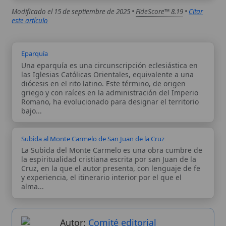
griego y con raíces en la administración del Imperio
Romano, ha evolucionado para designar el territorio
bajo...
Subida al Monte Carmelo de San Juan de la Cruz
La Subida del Monte Carmelo es una obra cumbre de
la espiritualidad cristiana escrita por san Juan de la
Cruz, en la que el autor presenta, con lenguaje de fe
y experiencia, el itinerario interior por el que el
alma...
Autor:
Comité editorial
Artículo supervisado por el Comité
editorial de Wikitólica. Las afirmaciones
del artículo están basadas y contrastadas
usando fuentes catolicas: escritos
patrísticos, de santos, artículos
teológicos, documentos históricos, actas
de concilios, encíclicas, fuentes
magisteriales y documentos oficiales de
la Iglesia.
Proceso editorial →