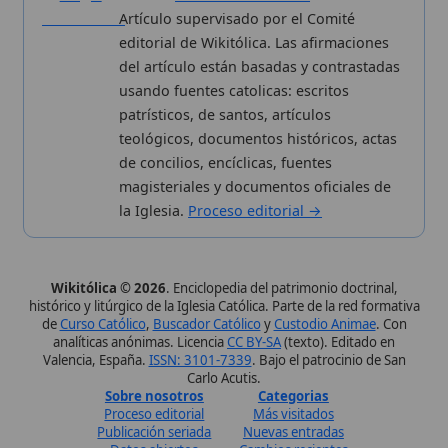
Wikitólica © 2026
. Enciclopedia del patrimonio doctrinal,
histórico y litúrgico de la Iglesia Católica. Parte de la red formativa
de
Curso Católico
,
Buscador Católico
y
Custodio Animae
. Con
analíticas anónimas. Licencia
CC BY-SA
(texto). Editado en
Valencia, España.
ISSN: 3101-7339
. Bajo el patrocinio de San
Carlo Acutis.
Sobre nosotros
Categorias
Proceso editorial
Más visitados
Publicación seriada
Nuevas entradas
Datos abiertos
Cambios recientes
Estadísticas
Aplicaciones
Aviso legal
Kit de Prensa
Política de privacidad
Widgets para tu web
✦ SÍGUENOS EN
Canal de WhatsApp
Únete · publicación regular
Perfil de Instagram
Síguenos · @wikitolica