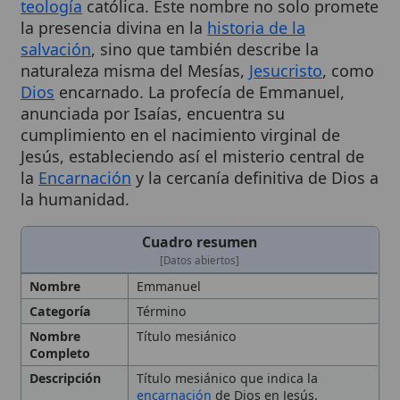
salvación
, sino que también describe la
naturaleza misma del Mesías,
Jesucristo
, como
Dios
encarnado. La profecía de Emmanuel,
anunciada por Isaías, encuentra su
cumplimiento en el nacimiento virginal de
Jesús, estableciendo así el misterio central de
la
Encarnación
y la cercanía definitiva de Dios a
la humanidad.
Cuadro resumen
[Datos abiertos]
Nombre
Emmanuel
Categoría
Término
Nombre
Título mesiánico
Completo
Descripción
Título mesiánico que indica la
encarnación
de Dios en Jesús.
Nombre profético que designa a
Jesucristo
como la presencia divina
entre la humanidad. Dios con
nosotros