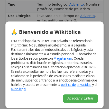
Origen y Significado Bíblico
Esta enciclopedia es un recurso privado de referencia sin
Emmanuel en la Teología
imprimatur
. No sustituye al Catecismo, a la Sagrada
Escritura ni a los documentos oficiales de la Iglesia y está
Católica
destinada únicamente a la estudio personal. El borrador de
los artículos se compone con
Magisterium
. Queda
prohibida su distribución en iglesias, oratorios, escuelas,
Emmanuel en la Liturgia y la
colegios o seminarios sin autorización episcopal -CDC 823-.
Se insta a consultar siempre las fuentes referenciadas y a
Devoción
colaborar en la perfección de los artículos mediante el uso
del menú superior. Entrando a la enciclopedia confirma que
ha leído y acepta expresamente la
política de privacidad
y el
Conclusión
aviso legal
.
Aceptar y Entrar
Citas y referencias
Modificado el 15 de septiembre de 2025 •
FideScore™ 8.19
•
Citar
este artículo
Eparquía
Una eparquía es una circunscripción eclesiástica en
las Iglesias Católicas Orientales, equivalente a una
diócesis en el rito latino. Este término, de origen