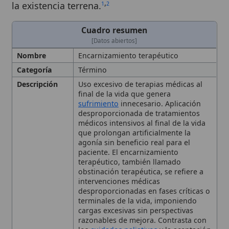
Nombre
Encarnizamiento terapéutico
Categoría
Término
Descripción
Uso excesivo de terapias médicas al
final de la vida que genera
sufrimiento
innecesario. Aplicación
desproporcionada de tratamientos
médicos intensivos al final de la vida
que prolongan artificialmente la
agonía sin beneficio real para el
paciente. El encarnizamiento
terapéutico, también llamado
obstinación terapéutica, se refiere a
intervenciones médicas
desproporcionadas en fases críticas o
terminales de la vida, imponiendo
cargas excesivas sin perspectivas
razonables de mejora. Contrasta con
los
cuidados paliativos
y la aceptación
digna de la muerte natural, según el
Magisterio
de la
Iglesia
,
fundamentado en la proporcionalidad
de los medios y el principio de doble
efecto
Referencias
Samaritanus bonus (2020)