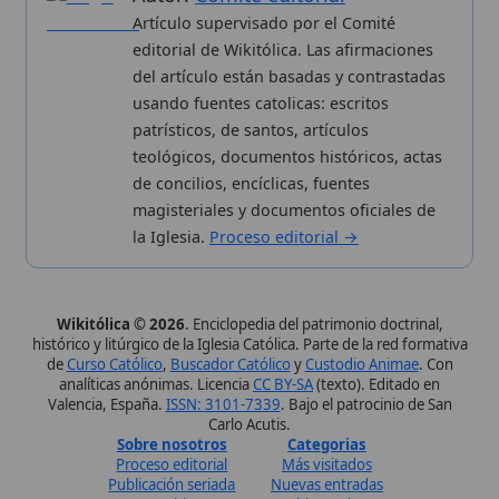
de
Curso Católico
,
Buscador Católico
y
Custodio Animae
. Con
analíticas anónimas. Licencia
CC BY-SA
(texto). Editado en
Valencia, España.
ISSN: 3101-7339
. Bajo el patrocinio de San
Carlo Acutis.
Sobre nosotros
Categorias
Proceso editorial
Más visitados
Publicación seriada
Nuevas entradas
Datos abiertos
Cambios recientes
Estadísticas
Aplicaciones
Aviso legal
Kit de Prensa
Política de privacidad
Widgets para tu web
✦ SÍGUENOS EN
Canal de WhatsApp
Únete · publicación regular
Perfil de Instagram
Síguenos · @wikitolica