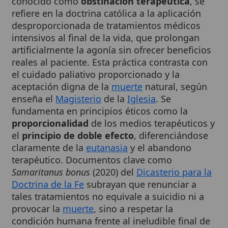
desproporcionada de tratamientos médicos
intensivos al final de la vida, que prolongan
artificialmente la agonía sin ofrecer beneficios
reales al paciente. Esta práctica contrasta con
el cuidado paliativo proporcionado y la
aceptación digna de la
muerte
natural, según
enseña el
Magisterio
de la
Iglesia
. Se
fundamenta en principios éticos como la
proporcionalidad
de los medios terapéuticos y
el
principio de doble efecto
, diferenciándose
claramente de la
eutanasia
y el abandono
terapéutico. Documentos clave como
Samaritanus bonus
(2020) del
Dicasterio para la
Doctrina de la Fe
subrayan que renunciar a
tales tratamientos no equivale a suicidio ni a
provocar la
muerte
, sino a respetar la
condición humana frente al ineludible final de
,
la existencia terrena.
1
2
Cuadro resumen
[Datos abiertos]