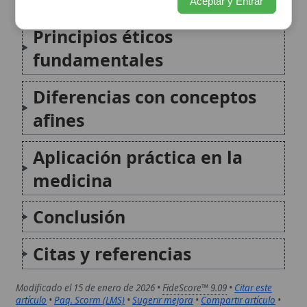
Aplicación práctica en la
medicina
Conclusión
Citas y referencias
Modificado el 15 de enero de 2026 •
FideScore™ 9.09
•
Citar este
artículo
•
Paq. Scorm (LMS)
•
Sugerir mejora
•
Compartir artículo
•
Imprimir artículo
•
Generar QR
•
Instalar aplicación
Orden de Misioneros del Sagrado Corazón de Jesús
La Orden de Misioneros del Sagrado Corazón
de Jesús, conocida comúnmente como
Misioneros del Sagrado Corazón (MSC), es
una congregación religiosa católica
masculina fundada en el siglo XIX en Francia,
dedicada a la promoción de la devoción al
Sagrado Corazón...
Trono de la Sabiduría