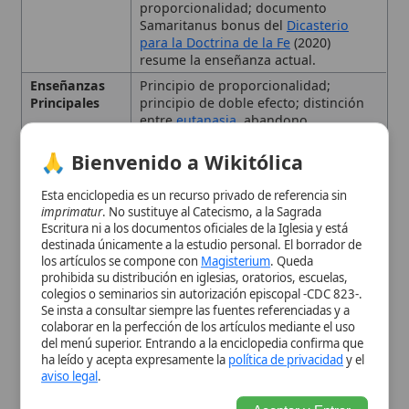
valor
de la muerte natural.
Esta enciclopedia es un recurso privado de referencia sin
Tipo
Término moral
imprimatur
. No sustituye al Catecismo, a la Sagrada
Escritura ni a los documentos oficiales de la Iglesia y está
Definición y concepto
destinada únicamente a la estudio personal. El borrador de
los artículos se compone con
Magisterium
. Queda
prohibida su distribución en iglesias, oratorios, escuelas,
Fundamento teológico y
colegios o seminarios sin autorización episcopal -CDC 823-.
Se insta a consultar siempre las fuentes referenciadas y a
antropológico
colaborar en la perfección de los artículos mediante el uso
del menú superior. Entrando a la enciclopedia confirma que
ha leído y acepta expresamente la
política de privacidad
y el
Enseñanza del Magisterio
aviso legal
.
católico
Aceptar y Entrar
Principios éticos
fundamentales
Diferencias con conceptos
afines