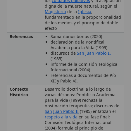
declaración de la Pontifical
Academia para la Vida (1999)
discursos de
San Juan Pablo II
(1985)
informe de la Comisión Teológica
Internacional (2004)
referencias a documentos de Pío
XII y Pablo VI.
Contexto
Desarrollo doctrinal a lo largo de
Histórico
varias décadas: Pontificia Academia
para la Vida (1999) rechaza la
obstinación terapéutica; discursos de
San Juan Pablo II
(1985) enfatizan el
respeto a la vida
en su fase final;
Comisión Teológica Internacional
(2004) formula el principio de
proporcionalidad; documento
Samaritanus bonus del
Dicasterio
para la Doctrina de la Fe
(2020)
resume la enseñanza actual.
Enseñanzas
Principio de proporcionalidad;
Principales
principio de doble efecto; distinción
entre
eutanasia
, abandono
terapéutico y encarnizamiento;
respeto
a la
dignidad humana
y al
🙏 Bienvenido a Wikitólica