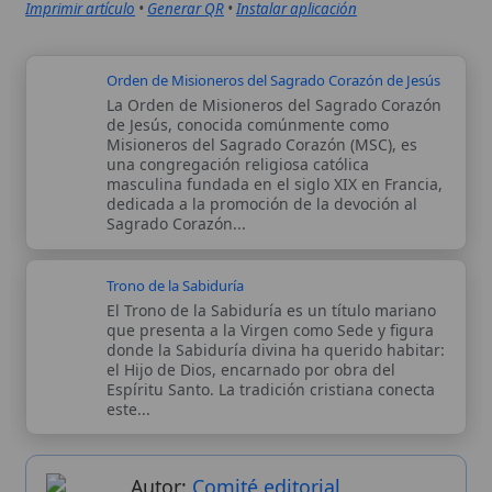
El Trono de la Sabiduría es un título mariano
que presenta a la Virgen como Sede y figura
donde la Sabiduría divina ha querido habitar:
el Hijo de Dios, encarnado por obra del
Espíritu Santo. La tradición cristiana conecta
este...
Autor:
Comité editorial
Artículo supervisado por el Comité
editorial de Wikitólica. Las afirmaciones
del artículo están basadas y contrastadas
usando fuentes catolicas: escritos
patrísticos, de santos, artículos
teológicos, documentos históricos, actas
de concilios, encíclicas, fuentes
magisteriales y documentos oficiales de
la Iglesia.
Proceso editorial →
Wikitólica © 2026
. Enciclopedia del patrimonio doctrinal,
histórico y litúrgico de la Iglesia Católica. Parte de la red formativa