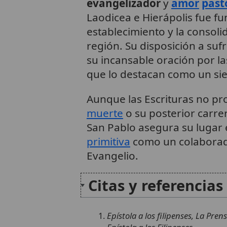
evangelizador
y
amor
past
Laodicea e Hierápolis fue f
establecimiento y la consoli
región. Su disposición a sufr
su incansable oración por l
que lo destacan como un sie
Aunque las Escrituras no pr
muerte
o su posterior carre
San Pablo asegura su lugar e
primitiva
como un colaborado
Evangelio.
Citas y referencias
Epístola a los filipenses, La Pre