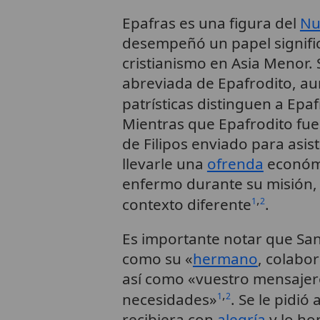
Epafras es una figura del
Nu
desempeñó un papel signific
cristianismo en Asia Menor
abreviada de Epafrodito, aun
patrísticas distinguen a Epaf
Mientras que Epafrodito fue
de Filipos enviado para asis
llevarle una
ofrenda
económi
enfermo durante su misión,
,
contexto diferente
.
1
2
Es importante notar que Sa
como su «
hermano
, colabo
así como «vuestro mensajero
,
necesidades»
. Se le pidió
1
2
recibiera con
alegría
y lo ho