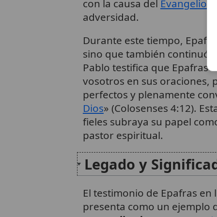
con la causa del
Evangelio
, 
adversidad.
Durante este tiempo, Epafr
sino que también continuó 
Pablo testifica que Epafras 
vosotros en sus oraciones, p
perfectos y plenamente conv
Dios
» (Colosenses 4:12). Est
fieles subraya su papel com
pastor espiritual.
Legado y Significa
El testimonio de Epafras en l
presenta como un ejemplo 