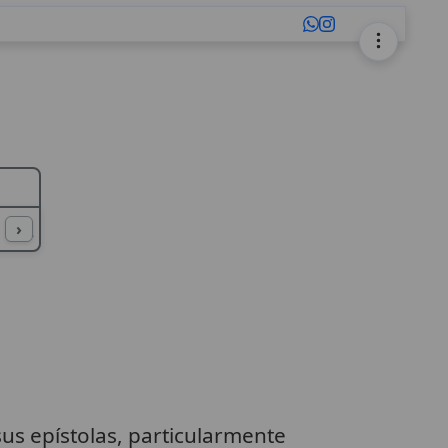
L
M
N
O
P
Q
R
S
T
U
›
us epístolas, particularmente