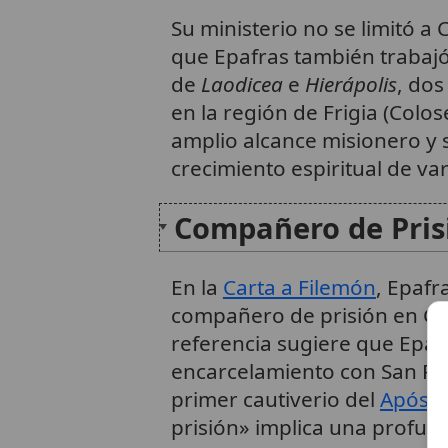
Su ministerio no se limitó a 
que Epafras también trabajó 
de
Laodicea
e
Hierápolis
, dos
en la región de Frigia (Colo
amplio alcance misionero y 
crecimiento espiritual de v
Compañero de Pris
En la
Carta a Filemón
, Epaf
compañero de prisión en Cris
referencia sugiere que Epaf
encarcelamiento con San Pa
primer cautiverio del
Apósto
prisión» implica una profu