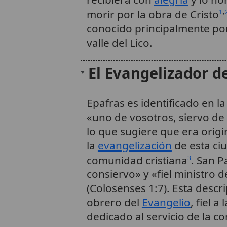
,
morir por la obra de Cristo
1
conocido principalmente por 
valle del Lico.
El Evangelizador d
Epafras es identificado en l
«uno de vosotros, siervo de 
lo que sugiere que era origi
la
evangelización
de esta ci
comunidad cristiana
. San 
3
consiervo» y «fiel ministro 
(Colosenses 1:7). Esta descr
obrero del
Evangelio
, fiel 
dedicado al servicio de la 