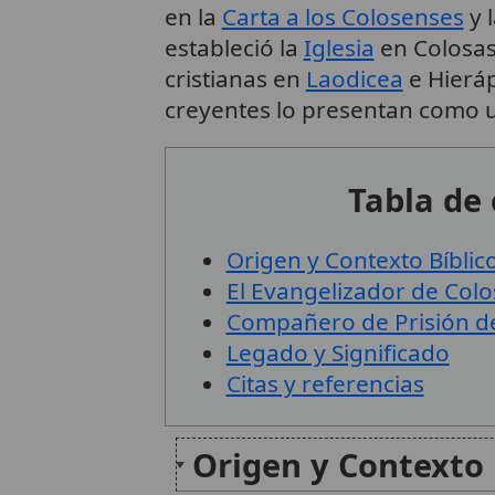
en la
Carta a los Colosenses
y 
estableció la
Iglesia
en Colosas
cristianas en
Laodicea
e Hieráp
creyentes lo presentan como 
Tabla de
Origen y Contexto Bíblic
El Evangelizador de Colo
Compañero de Prisión d
Legado y Significado
Citas y referencias
Origen y Contexto 