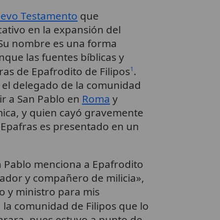
evo Testamento
que
ativo en la expansión del
. Su nombre es una forma
que las fuentes bíblicas y
ras de Epafrodito de Filipos
.
1
 el delegado de la comunidad
tir a San Pablo en
Roma
y
ca, y quien cayó gravemente
 Epafras es presentado en un
n Pablo menciona a Epafrodito
rador y compañero de milicia»,
 y ministro para mis
 a la comunidad de Filipos que lo
nrara, pues estuvo a punto de