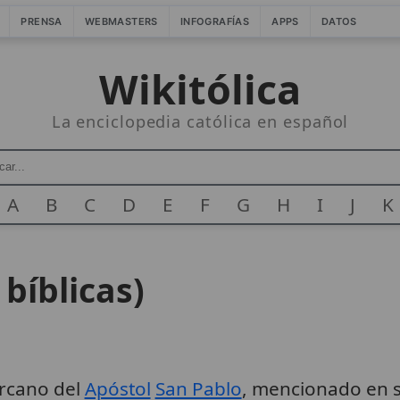
PRENSA
WEBMASTERS
INFOGRAFÍAS
APPS
DATOS
Wikitólica
La enciclopedia católica en español
A
B
C
D
E
F
G
H
I
J
K
 bíblicas)
ercano del
Apóstol
San Pablo
, mencionado en s