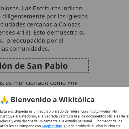
Colosas. Las Escrituras indican
diligentemente por las iglesias
 ciudades cercanas a Colosas
senses 4:13). Esto demuestra su
su preocupación por el
arias comunidades.
ión de San Pablo
ras es mencionado como «mi
to Jesús» (Filemón 1:23). Esta
🙏 Bienvenido a Wikitólica
ras compartió el
blo, probablemente durante el
Esta enciclopedia es un recurso privado de referencia sin
imprimatur
. No
l
en
Roma
. Ser «compañero de
sustituye al Catecismo, a la Sagrada Escritura ni a los documentos oficiales de la
Iglesia y está destinada únicamente a la estudio personal. El borrador de los
nda
solidaridad
y compromiso
artículos se compone con
Magisterium
. Queda prohibida su distribución en