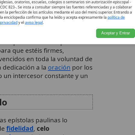
incluso en medio de la
iglesias, oratorios, escuelas, colegios o seminarios sin autorización episcopal -
CDC 823-. Se insta a consultar siempre las fuentes referenciadas y a colaborar
en la perfección de los artículos mediante el uso del menú superior. Entrando a
la enciclopedia confirma que ha leído y acepta expresamente la
política de
privacidad
y el
aviso legal
.
as no solo acompañó a Pablo,
su labor de
intercesión
. San
Aceptar y Entrar
«siempre se esfuerza por
ara que estéis firmes,
encidos en toda la voluntad de
a dedicación a la
oración
por los
o un intercesor constante y un
do
as epístolas paulinas lo
de
fidelidad
,
celo