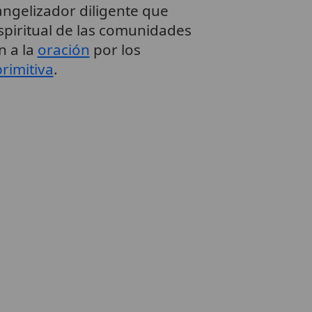
angelizador diligente que
spiritual de las comunidades
n a la
oración
por los
primitiva
.