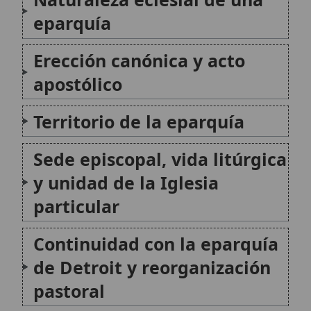
particular
Continuidad con la eparquía
de Detroit y reorganización
pastoral
Importancia histórica y
fecha del decreto
Citas y referencias
Modificado el 8 de julio de 2026 •
FideScore™ 6.54
•
Citar este
artículo
•
Paq. Scorm (LMS)
•
Sugerir mejora
•
Compartir artículo
•
Imprimir artículo
•
Generar QR
•
Instalar aplicación
San Diego de Alcalá
San Diego de Alcalá, conocido en español
como San Diego, fue un hermano lego de la