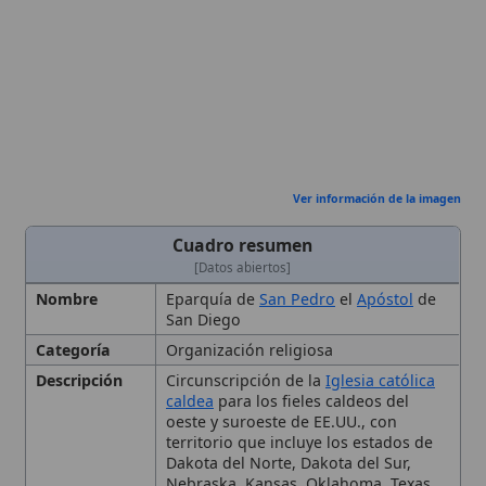
Ver información de la imagen
Cuadro resumen
[Datos abiertos]
Nombre
Eparquía de
San Pedro
el
Apóstol
de
San Diego
Categoría
Organización religiosa
Descripción
Circunscripción de la
Iglesia católica
caldea
para los fieles caldeos del
oeste y suroeste de EE.UU., con
territorio que incluye los estados de
Dakota del Norte, Dakota del Sur,
Nebraska, Kansas, Oklahoma, Texas,
Nuevo México, Colorado, Wyoming,
Montana, Idaho, Utah, Arizona,
Nevada, California, Oregón,
🙏 Bienvenido a Wikitólica
Washington y Hawái. Su sede y
catedral están en San Diego
Esta enciclopedia es un recurso privado de referencia sin
imprimatur
. No sustituye al Catecismo, a la Sagrada
Fecha de
2002-05-04
Escritura ni a los documentos oficiales de la Iglesia y está
Fundación
destinada únicamente a la estudio personal. El borrador de
Autoridad
Santa Sede
los artículos se compone con
Magisterium
. Queda
Eclesiástica
prohibida su distribución en iglesias, oratorios, escuelas,
colegios o seminarios sin autorización episcopal -CDC 823-.
Estado
California
Se insta a consultar siempre las fuentes referenciadas y a