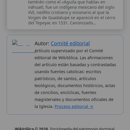
la Iglesia.
Proceso editorial →
Wikitólica © 2026
. Enciclopedia del patrimonio doctrinal,
histórico y litúrgico de la Iglesia Católica. Parte de la red formativa
de
Curso Católico
,
Buscador Católico
y
Custodio Animae
. Con
analíticas anónimas. Licencia
CC BY-SA
(texto). Editado en
Valencia, España.
ISSN: 3101-7339
. Bajo el patrocinio de San
Carlo Acutis.
Sobre nosotros
Categorias
Proceso editorial
Más visitados
Publicación seriada
Nuevas entradas
Datos abiertos
Cambios recientes
Estadísticas
Aplicaciones
Aviso legal
Kit de Prensa
Política de privacidad
Widgets para tu web
✦ SÍGUENOS EN
Canal de WhatsApp
Únete · publicación regular
Perfil de Instagram
Síguenos · @wikitolica