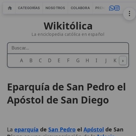
CATEGORÍAS
NOSOTROS
COLABORA
PRENSA
WEBMASTERS
IN
Wikitólica
La enciclopedia católica en español
A
B
C
D
E
F
G
H
I
J
K
›
L
M
N
Eparquía de San Pedro el
Apóstol de San Diego
La
eparquía
de
San Pedro
el
Apóstol
de San
Diego
es una circunscripción de la
Iglesia
católica caldea
erigida por la Santa Sede para