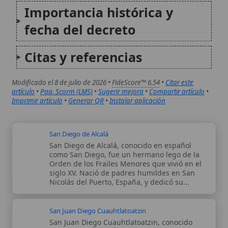
Orden de los Frailes Menores que vivió en el
siglo XV. Nació de padres humildes en San
Nicolás del Puerto, España, y dedicó su...
San Juan Diego Cuauhtlatoatzin
San Juan Diego Cuauhtlatoatzin, conocido
también como el «Águila que habla» en
náhuatl, fue un indígena mexicano del siglo
XVI, neófito cristiano y visionario al que la
Virgen de Guadalupe se apareció en el cerro
del Tepeyac en 1531. Canonizado...
Autor:
Comité editorial
Artículo supervisado por el Comité
editorial de Wikitólica. Las afirmaciones
del artículo están basadas y contrastadas
usando fuentes catolicas: escritos
patrísticos, de santos, artículos
teológicos, documentos históricos, actas
de concilios, encíclicas, fuentes
magisteriales y documentos oficiales de