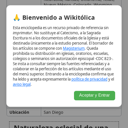
colaborar en la perfección de los artículos mediante el uso
Fundador
Santa Sede
del menú superior. Entrando a la enciclopedia confirma que
País
Estados Unidos
ha leído y acepta expresamente la
política de privacidad
y el
aviso legal
.
Personas
Juan Pablo II
relacionadas
Aceptar y Entrar
Tipo
Diócesis
, Eparquía, XXI, Litterae
Apostolicae
Ubicación
San Diego
Naturaleza eclesial de una
eparquía
Erección canónica y acto
apostólico
Territorio de la eparquía
Sede episcopal, vida litúrgica
y unidad de la Iglesia