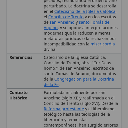
incompatibilidad con la
misericordia
divina
Referencias
Catecismo de la Iglesia Católica,
Concilio de Trento, obra "Cur Deus
homo?" de san Anselmo, escritos de
santo Tomás de Aquino, documentos
de la
Congregación para la Doctrina
de la Fe
.
Contexto
Formulada inicialmente por san
Histórico
Anselmo (siglo XI) y reafirmada en el
Concilio de Trento (siglo XVI). Desde la
Reforma protestante
y el liberalismo
teológico hasta las teologías de la
liberación y feministas
contemporáneas, han surgido errores
que distorsionan la enseñanza
tradicional.
Importancia
Fundamental para la
liturgia
, la
Eucaristía
y la
comprensión
del
misterio pascual; su rechazo
empobrece la
fe
católica, convirtiendo
🙏 Bienvenido a Wikitólica
la cruz en mero símbolo moral.
Tipo
Doctrina
Esta enciclopedia es un recurso privado de referencia sin