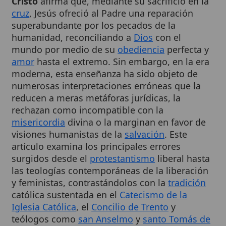
superabundante por los pecados de la
humanidad, reconciliando a
Dios
con el
mundo por medio de su
obediencia
perfecta y
amor
hasta el extremo. Sin embargo, en la era
moderna, esta enseñanza ha sido objeto de
numerosas interpretaciones erróneas que la
reducen a meras metáforas jurídicas, la
rechazan como incompatible con la
misericordia
divina o la marginan en favor de
visiones humanistas de la
salvación
. Este
artículo examina los principales errores
surgidos desde el
protestantismo
liberal hasta
las teologías contemporáneas de la liberación
y feministas, contrastándolos con la
tradición
católica sustentada en el
Catecismo de la
Iglesia Católica
, el
Concilio de Trento
y
teólogos como
san Anselmo
y
santo Tomás de
,
,
,
Aquino
.
1
2
3
4
Cuadro resumen
[Datos abiertos]