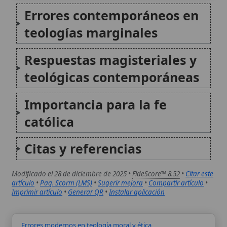
católica
Citas y referencias
Modificado el 28 de diciembre de 2025 •
FideScore™ 8.52
•
Citar este
artículo
•
Paq. Scorm (LMS)
•
Sugerir mejora
•
Compartir artículo
•
Imprimir artículo
•
Generar QR
•
Instalar aplicación
Errores modernos en teología moral y ética
Los errores modernos en teología moral y ética
constituyen un conjunto de desviaciones doctrinales
surgidas principalmente en el período postconciliar,
que cuestionan los pilares fundamentales de la moral
católica, como la ley natural, los criterios objetivos de
bondad y maldad...
Errores modernos sobre el pecado como ofensa a Dios
Los errores modernos sobre el pecado como ofensa a
Dios representan una desviación significativa de la
doctrina católica tradicional, que define el pecado
como un acto de desobediencia y rebelión contra la
voluntad divina, afectando directamente la relación