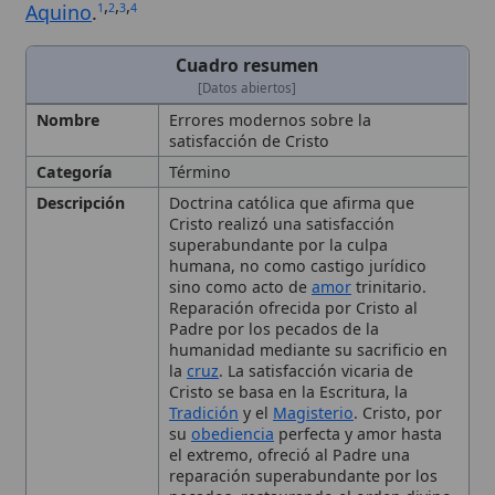
Nombre
Errores modernos sobre la
satisfacción de Cristo
Categoría
Término
Descripción
Doctrina católica que afirma que
Cristo realizó una satisfacción
superabundante por la culpa
humana, no como castigo jurídico
sino como acto de
amor
trinitario.
Reparación ofrecida por Cristo al
Padre por los pecados de la
humanidad mediante su sacrificio en
la
cruz
. La satisfacción vicaria de
Cristo se basa en la Escritura, la
Tradición
y el
Magisterio
. Cristo, por
su
obediencia
perfecta y amor hasta
el extremo, ofreció al Padre una
reparación superabundante por los
pecados, restaurando el orden divino
perturbado. La doctrina se desarrolla
en el
Catecismo de la Iglesia Católica
,
el
Concilio de Trento
y en los escritos
de
san Anselmo
y
santo Tomás de
Aquino
, y se opone a interpretaciones
modernas que la reducen a meras
metáforas jurídicas o la rechazan por