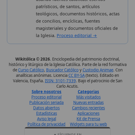
Proceso editorial
Más visitados
Publicación seriada
Nuevas entradas
Datos abiertos
Cambios recientes
Estadísticas
Aplicaciones
Aviso legal
Kit de Prensa
Política de privacidad
Widgets para tu web
✦ SÍGUENOS EN
Canal de WhatsApp
Únete · publicación regular
Perfil de Instagram
Síguenos · @wikitolica