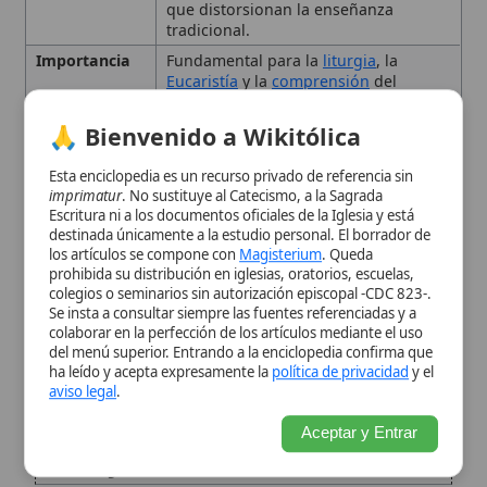
imprimatur
. No sustituye al Catecismo, a la Sagrada
Escritura ni a los documentos oficiales de la Iglesia y está
Doctrina católica tradicional
destinada únicamente a la estudio personal. El borrador de
los artículos se compone con
Magisterium
. Queda
de la satisfacción
prohibida su distribución en iglesias, oratorios, escuelas,
colegios o seminarios sin autorización episcopal -CDC 823-.
Se insta a consultar siempre las fuentes referenciadas y a
Errores protestantes
colaborar en la perfección de los artículos mediante el uso
del menú superior. Entrando a la enciclopedia confirma que
históricos influyentes
ha leído y acepta expresamente la
política de privacidad
y el
aviso legal
.
Críticas liberales del siglo
Aceptar y Entrar
XIX y XX
Errores contemporáneos en
teologías marginales
Respuestas magisteriales y
teológicas contemporáneas
Importancia para la fe