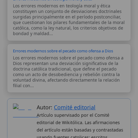
filial con...
Autor:
Comité editorial
Artículo supervisado por el Comité
editorial de Wikitólica. Las afirmaciones
del artículo están basadas y contrastadas
usando fuentes catolicas: escritos
patrísticos, de santos, artículos
teológicos, documentos históricos, actas
de concilios, encíclicas, fuentes
magisteriales y documentos oficiales de
la Iglesia.
Proceso editorial →
Wikitólica © 2026
. Enciclopedia del patrimonio doctrinal,
histórico y litúrgico de la Iglesia Católica. Parte de la red formativa
de
Curso Católico
,
Buscador Católico
y
Custodio Animae
. Con
analíticas anónimas. Licencia
CC BY-SA
(texto). Editado en
Valencia, España.
ISSN: 3101-7339
. Bajo el patrocinio de San
Carlo Acutis.
Sobre nosotros
Categorias