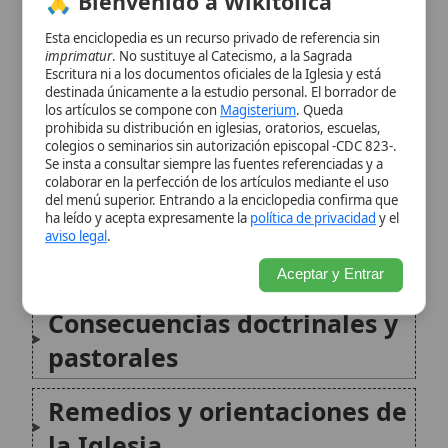
sobre este peligro
colaborar en la perfección de los artículos mediante el uso
del menú superior. Entrando a la enciclopedia confirma que
ha leído y acepta expresamente la
política de privacidad
y el
Ejemplos históricos de
aviso legal
.
errores por este celo
Aceptar y Entrar
Consecuencias doctrinales y
pastorales
Remedios y orientaciones de
la Iglesia
Conclusión
Citas y referencias
Modificado el 28 de diciembre de 2025 •
FideScore™ 8.47
•
Citar este
artículo