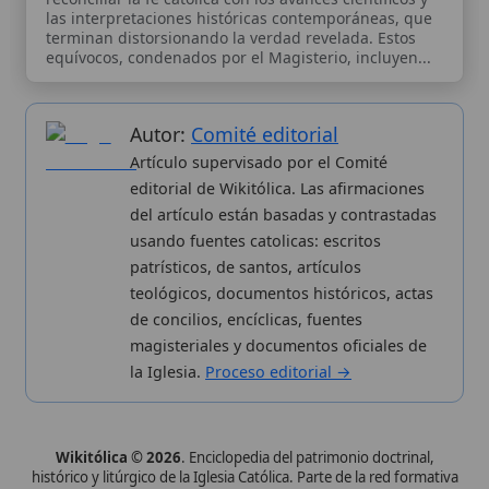
teológicos, documentos históricos, actas
de concilios, encíclicas, fuentes
magisteriales y documentos oficiales de
la Iglesia.
Proceso editorial →
Wikitólica © 2026
. Enciclopedia del patrimonio doctrinal,
histórico y litúrgico de la Iglesia Católica. Parte de la red formativa
de
Curso Católico
,
Buscador Católico
y
Custodio Animae
. Con
analíticas anónimas. Licencia
CC BY-SA
(texto). Editado en
Valencia, España.
ISSN: 3101-7339
. Bajo el patrocinio de San
Carlo Acutis.
Sobre nosotros
Categorias
Proceso editorial
Más visitados
Publicación seriada
Nuevas entradas
Datos abiertos
Cambios recientes
Estadísticas
Aplicaciones
Aviso legal
Kit de Prensa
Política de privacidad
Widgets para tu web
✦ SÍGUENOS EN
Canal de WhatsApp
Únete · publicación regular
Perfil de Instagram