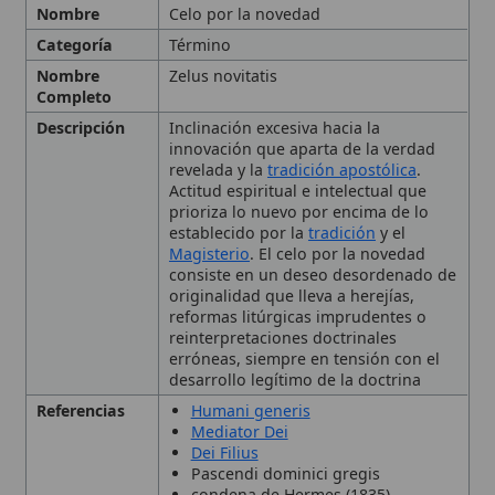
Descripción
Inclinación excesiva hacia la
innovación que aparta de la verdad
revelada y la
tradición apostólica
.
Actitud espiritual e intelectual que
prioriza lo nuevo por encima de lo
establecido por la
tradición
y el
Magisterio
. El celo por la novedad
consiste en un deseo desordenado de
originalidad que lleva a herejías,
reformas litúrgicas imprudentes o
reinterpretaciones doctrinales
erróneas, siempre en tensión con el
desarrollo legítimo de la doctrina
Referencias
Humani generis
Mediator Dei
Dei Filius
Pascendi dominici gregis
condena de Hermes (1835).
Autoridad
Magisterio de la Iglesia; Papas Pío XII,
Eclesiástica
Pablo VI, Pío X
Contexto
Identificado en la Iglesia católica del
Histórico
siglo XX, citado en encíclicas como
Humani generis (1950) y Mediator Dei
(1947), y en documentos conciliares