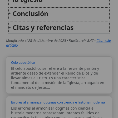
Celo apostólico
El celo apostólico se refiere a la ferviente pasión y
ardiente deseo de extender el Reino de Dios y de
llevar almas a Cristo. Es una característica
fundamental de la misión de la Iglesia, arraigada en
el mandato de Jesús...
Errores al armonizar dogmas con ciencia e historia moderna
Los errores al armonizar dogmas con ciencia e
historia moderna representan intentos fallidos de
reconciliar la fe católica con los avances científicos y
las interpretaciones históricas contemporáneas, que
terminan distorsionando la verdad revelada. Estos
equívocos, condenados por el Magisterio, incluyen...
Autor:
Comité editorial
Artículo supervisado por el Comité
editorial de Wikitólica. Las afirmaciones
del artículo están basadas y contrastadas
usando fuentes catolicas: escritos
patrísticos, de santos, artículos