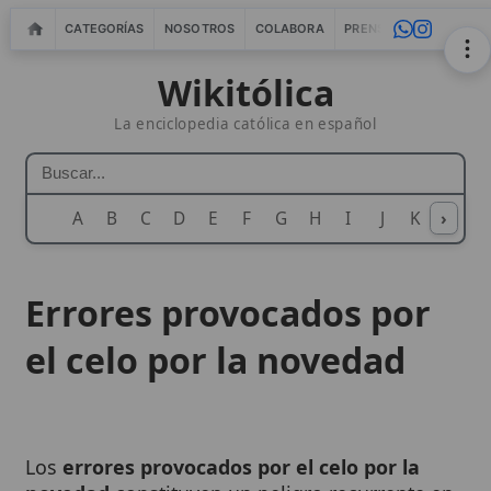
CATEGORÍAS
NOSOTROS
COLABORA
PRENSA
WEBMASTERS
IN
Wikitólica
La enciclopedia católica en español
A
B
C
D
E
F
G
H
I
J
K
›
L
M
N
Errores provocados por
el celo por la novedad
Los
errores provocados por el celo por la
novedad
constituyen un peligro recurrente en
la vida de la
Iglesia
católica, identificado por el