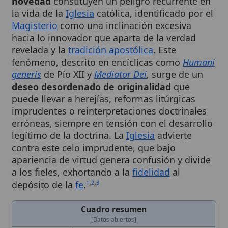
Magisterio
como una inclinación excesiva
hacia lo innovador que aparta de la verdad
revelada y la
tradición apostólica
. Este
fenómeno, descrito en encíclicas como
Humani
generis
de Pío XII y
Mediator Dei
, surge de un
deseo desordenado de originalidad
que
puede llevar a herejías, reformas litúrgicas
imprudentes o reinterpretaciones doctrinales
erróneas, siempre en tensión con el desarrollo
legítimo de la doctrina. La
Iglesia
advierte
contra este celo imprudente, que bajo
apariencia de virtud genera confusión y divide
a los fieles, exhortando a la
fidelidad
al
,
,
depósito de la
fe
.
1
2
3
Cuadro resumen
[Datos abiertos]
Nombre
Celo por la novedad
Categoría
Término
Nombre
Zelus novitatis
Completo