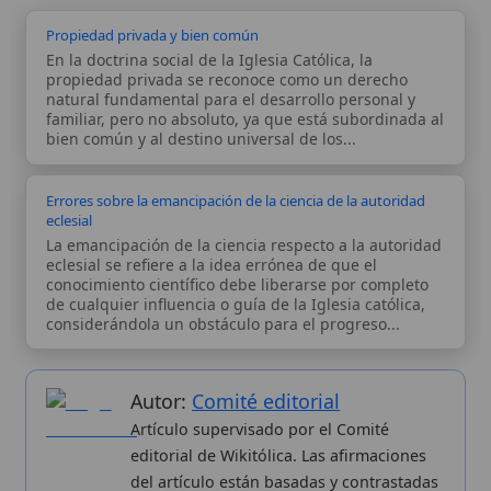
de cualquier influencia o guía de la Iglesia católica,
considerándola un obstáculo para el progreso...
Autor:
Comité editorial
Artículo supervisado por el Comité
editorial de Wikitólica. Las afirmaciones
del artículo están basadas y contrastadas
usando fuentes catolicas: escritos
patrísticos, de santos, artículos
teológicos, documentos históricos, actas
de concilios, encíclicas, fuentes
magisteriales y documentos oficiales de
la Iglesia.
Proceso editorial →
Wikitólica © 2026
. Enciclopedia del patrimonio doctrinal,
histórico y litúrgico de la Iglesia Católica. Parte de la red formativa
de
Curso Católico
,
Buscador Católico
y
Custodio Animae
. Con
analíticas anónimas. Licencia
CC BY-SA
(texto). Editado en
Valencia, España.
ISSN: 3101-7339
. Bajo el patrocinio de San
Carlo Acutis.