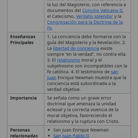
Principales
guía del Magisterio y la Revelación. 2.
La
libertad de conciencia
existe
siempre “en la verdad”, no contra ella.
3. El
relativismo
moral y el
subjetivismo son incompatibles con la
fe católica. 4. El testimonio de
san
Juan
Enrique Newman muestra que la
conciencia está subordinada a la
verdad objetiva.
Importancia
Se señala como un grave error
doctrinal que amenaza la unidad
eclesial y la correcta vivencia de la
moral objetiva, favoreciendo el
relativismo y la ruptura con Cristo.
Personas
San Juan Enrique Newman
relacionadas
San Juan Pablo II
Benedicto XVI
Tipo
Doctrina
Contexto doctrinal de la
conciencia en la Iglesia
🙏 Bienvenido a Wikitólica
católica
Esta enciclopedia es un recurso privado de referencia sin