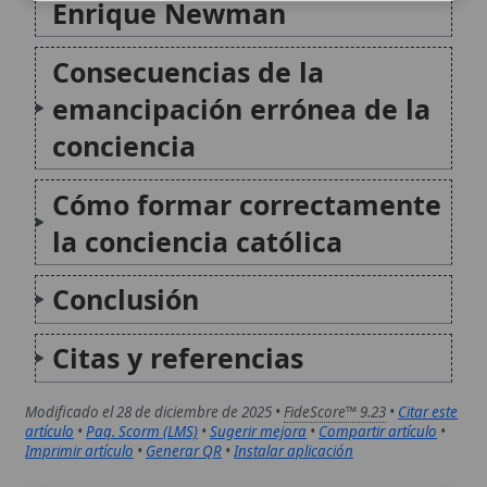
Conclusión
Citas y referencias
Modificado el 28 de diciembre de 2025 •
FideScore™ 9.23
•
Citar este
artículo
•
Paq. Scorm (LMS)
•
Sugerir mejora
•
Compartir artículo
•
Imprimir artículo
•
Generar QR
•
Instalar aplicación
Propiedad privada y bien común
En la doctrina social de la Iglesia Católica, la
propiedad privada se reconoce como un derecho
natural fundamental para el desarrollo personal y
familiar, pero no absoluto, ya que está subordinada al
bien común y al destino universal de los...
Errores sobre la emancipación de la ciencia de la autoridad
eclesial
La emancipación de la ciencia respecto a la autoridad
eclesial se refiere a la idea errónea de que el
conocimiento científico debe liberarse por completo