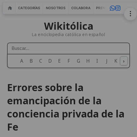
CATEGORÍAS
NOSOTROS
COLABORA
PRENSA
WEBMASTERS
IN
Wikitólica
La enciclopedia católica en español
A
B
C
D
E
F
G
H
I
J
K
›
L
M
N
Errores sobre la
emancipación de la
conciencia privada de la
Fe