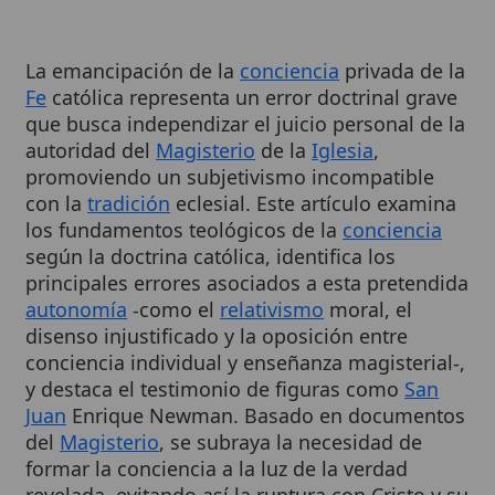
La emancipación de la
conciencia
privada de la
Fe
católica representa un error doctrinal grave
que busca independizar el juicio personal de la
autoridad del
Magisterio
de la
Iglesia
,
promoviendo un subjetivismo incompatible
con la
tradición
eclesial. Este artículo examina
los fundamentos teológicos de la
conciencia
según la doctrina católica, identifica los
principales errores asociados a esta pretendida
autonomía
-como el
relativismo
moral, el
disenso injustificado y la oposición entre
conciencia individual y enseñanza magisterial-,
y destaca el testimonio de figuras como
San
Juan
Enrique Newman. Basado en documentos
del
Magisterio
, se subraya la necesidad de
formar la conciencia a la luz de la verdad
revelada, evitando así la ruptura con Cristo y su
,
Iglesia
.
1
2
Cuadro resumen