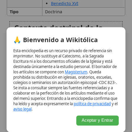
imprimatur
. No sustituye al Catecismo, a la Sagrada
Enseñanza magisterial sobre
Escritura ni a los documentos oficiales de la Iglesia y está
destinada únicamente a la estudio personal. El borrador de
la formación de la conciencia
los artículos se compone con
Magisterium
. Queda
prohibida su distribución en iglesias, oratorios, escuelas,
colegios o seminarios sin autorización episcopal -CDC 823-.
Principales errores sobre la
Se insta a consultar siempre las fuentes referenciadas y a
colaborar en la perfección de los artículos mediante el uso
emancipación de la
del menú superior. Entrando a la enciclopedia confirma que
ha leído y acepta expresamente la
política de privacidad
y el
conciencia privada
aviso legal
.
Aceptar y Entrar
El testimonio de San Juan
Enrique Newman
Consecuencias de la
emancipación errónea de la
conciencia
Cómo formar correctamente
la conciencia católica