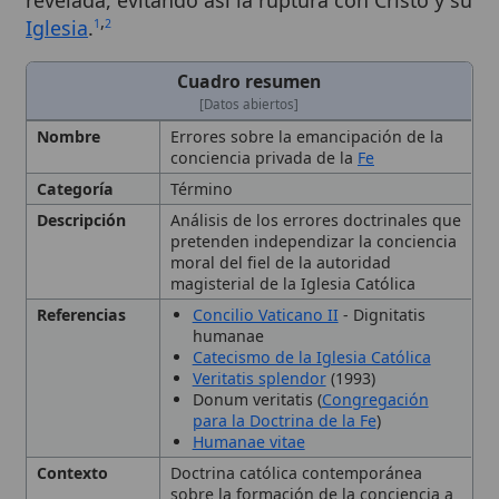
[Datos abiertos]
Nombre
Errores sobre la emancipación de la
conciencia privada de la
Fe
Categoría
Término
Descripción
Análisis de los errores doctrinales que
pretenden independizar la conciencia
moral del fiel de la autoridad
magisterial de la Iglesia Católica
Referencias
Concilio Vaticano II
- Dignitatis
humanae
Catecismo de la Iglesia Católica
Veritatis splendor
(1993)
Donum veritatis (
Congregación
para la Doctrina de la Fe
)
Humanae vitae
Contexto
Doctrina católica contemporánea
sobre la formación de la conciencia a
la luz del Magisterio, con referencia a
documentos del
Concilio Vaticano II
,
el Catecismo,
Veritatis splendor
y la
Congregación para la Doctrina de la
Fe
.
Enseñanzas
1. La conciencia debe formarse con la