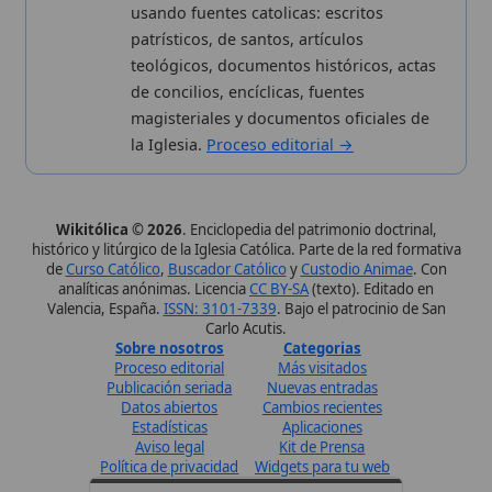
Sobre nosotros
Categorias
Proceso editorial
Más visitados
Publicación seriada
Nuevas entradas
Datos abiertos
Cambios recientes
Estadísticas
Aplicaciones
Aviso legal
Kit de Prensa
Política de privacidad
Widgets para tu web
✦ SÍGUENOS EN
Canal de WhatsApp
Únete · publicación regular
Perfil de Instagram
Síguenos · @wikitolica