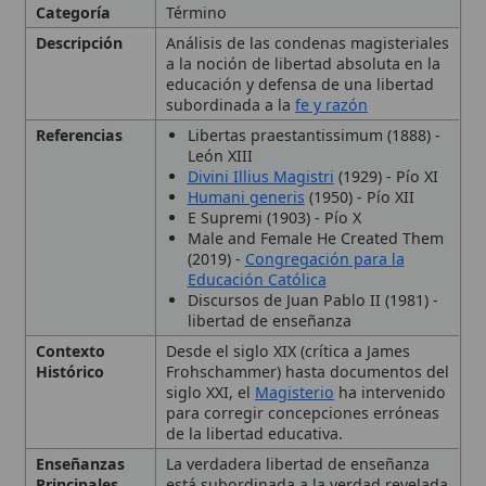
subordinada a la
fe y razón
Referencias
Libertas praestantissimum (1888) -
León XIII
Divini Illius Magistri
(1929) - Pío XI
Humani generis
(1950) - Pío XII
E Supremi (1903) - Pío X
Male and Female He Created Them
(2019) -
Congregación para la
Educación Católica
Discursos de Juan Pablo II (1981) -
libertad de enseñanza
Contexto
Desde el siglo XIX (crítica a James
Histórico
Frohschammer) hasta documentos del
siglo XXI, el
Magisterio
ha intervenido
para corregir concepciones erróneas
de la libertad educativa.
Enseñanzas
La verdadera libertad de enseñanza
Principales
está subordinada a la verdad revelada
y al
bien común
.; La libertad absoluta
sin autoridad eclesial conduce al
error y a la perversión de las mentes.;
El derecho a la
educación católica
pertenece a la
Iglesia
, no al Estado.
Importancia
Fundamental para la educación