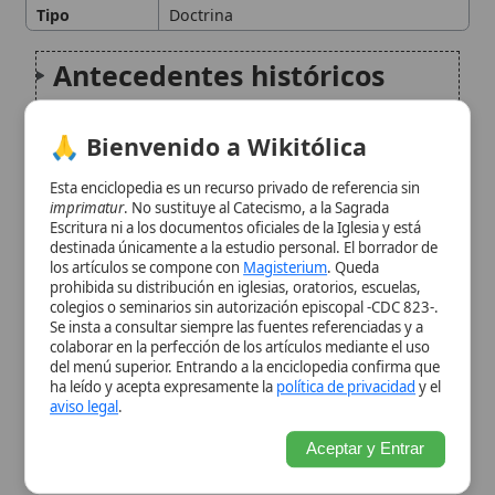
imprimatur
. No sustituye al Catecismo, a la Sagrada
La enseñanza de León XIII en
Escritura ni a los documentos oficiales de la Iglesia y está
destinada únicamente a la estudio personal. El borrador de
Libertas
(1888)
los artículos se compone con
Magisterium
. Queda
prohibida su distribución en iglesias, oratorios, escuelas,
colegios o seminarios sin autorización episcopal -CDC 823-.
Doctrina de Pío XI en
Divini
Se insta a consultar siempre las fuentes referenciadas y a
colaborar en la perfección de los artículos mediante el uso
Illius Magistri
(1929)
del menú superior. Entrando a la enciclopedia confirma que
ha leído y acepta expresamente la
política de privacidad
y el
aviso legal
.
Otras intervenciones
Aceptar y Entrar
magisteriales clave
La verdadera libertad de
enseñanza en la doctrina
católica
Relevancia en la educación
contemporánea