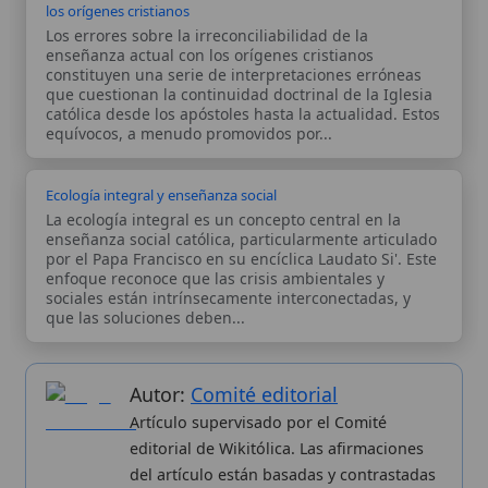
sociales están intrínsecamente interconectadas, y
que las soluciones deben...
Autor:
Comité editorial
Artículo supervisado por el Comité
editorial de Wikitólica. Las afirmaciones
del artículo están basadas y contrastadas
usando fuentes catolicas: escritos
patrísticos, de santos, artículos
teológicos, documentos históricos, actas
de concilios, encíclicas, fuentes
magisteriales y documentos oficiales de
la Iglesia.
Proceso editorial →
Wikitólica © 2026
. Enciclopedia del patrimonio doctrinal,
histórico y litúrgico de la Iglesia Católica. Parte de la red formativa
de
Curso Católico
,
Buscador Católico
y
Custodio Animae
. Con
analíticas anónimas. Licencia
CC BY-SA
(texto). Editado en
Valencia, España.
ISSN: 3101-7339
. Bajo el patrocinio de San
Carlo Acutis.