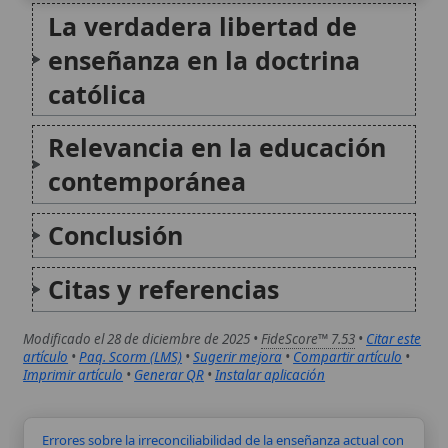
Conclusión
Citas y referencias
Modificado el 28 de diciembre de 2025 •
FideScore™ 7.53
•
Citar este
artículo
•
Paq. Scorm (LMS)
•
Sugerir mejora
•
Compartir artículo
•
Imprimir artículo
•
Generar QR
•
Instalar aplicación
Errores sobre la irreconciliabilidad de la enseñanza actual con
los orígenes cristianos
Los errores sobre la irreconciliabilidad de la
enseñanza actual con los orígenes cristianos
constituyen una serie de interpretaciones erróneas
que cuestionan la continuidad doctrinal de la Iglesia
católica desde los apóstoles hasta la actualidad. Estos
equívocos, a menudo promovidos por...
Ecología integral y enseñanza social
La ecología integral es un concepto central en la
enseñanza social católica, particularmente articulado
por el Papa Francisco en su encíclica Laudato Si'. Este
enfoque reconoce que las crisis ambientales y