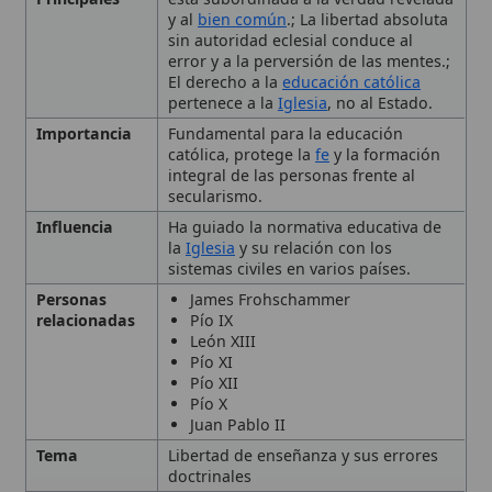
católica, protege la
fe
y la formación
integral de las personas frente al
secularismo.
Influencia
Ha guiado la normativa educativa de
la
Iglesia
y su relación con los
sistemas civiles en varios países.
Personas
James Frohschammer
relacionadas
Pío IX
León XIII
Pío XI
Pío XII
Pío X
Juan Pablo II
Tema
Libertad de enseñanza y sus errores
doctrinales
Tipo
Doctrina
Antecedentes históricos
La condena contra James
🙏 Bienvenido a Wikitólica
Frohschammer (1862)
Esta enciclopedia es un recurso privado de referencia sin