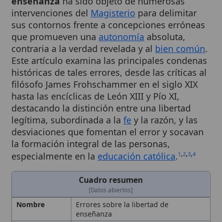
sus contornos frente a concepciones erróneas
que promueven una
autonomía
absoluta,
contraria a la verdad revelada y al
bien común
.
Este artículo examina las principales condenas
históricas de tales errores, desde las críticas al
filósofo James Frohschammer en el siglo XIX
hasta las encíclicas de León XIII y Pío XI,
destacando la distinción entre una libertad
legítima, subordinada a la
fe
y la razón, y las
desviaciones que fomentan el error y socavan
la formación integral de las personas,
,
,
,
especialmente en la
educación católica
.
1
2
3
4
Cuadro resumen
[Datos abiertos]
Nombre
Errores sobre la libertad de
enseñanza
Categoría
Término
Descripción
Análisis de las condenas magisteriales
a la noción de libertad absoluta en la
educación y defensa de una libertad