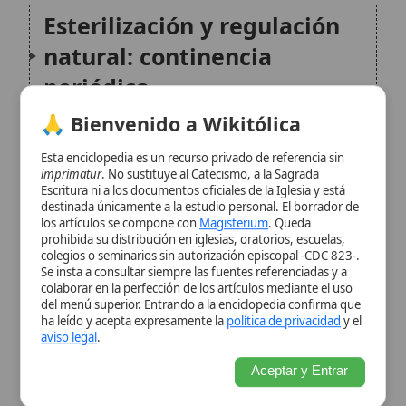
procedimientos y finalidad
imprimatur
. No sustituye al Catecismo, a la Sagrada
Escritura ni a los documentos oficiales de la Iglesia y está
destinada únicamente a la estudio personal. El borrador de
Consentimiento, cooperación
los artículos se compone con
Magisterium
. Queda
prohibida su distribución en iglesias, oratorios, escuelas,
y atención en hospitales
colegios o seminarios sin autorización episcopal -CDC 823-.
católicos
Se insta a consultar siempre las fuentes referenciadas y a
colaborar en la perfección de los artículos mediante el uso
del menú superior. Entrando a la enciclopedia confirma que
Esterilidad involuntaria: no
ha leído y acepta expresamente la
política de privacidad
y el
aviso legal
.
es un mal absoluto
Aceptar y Entrar
Esterilización, eugenesia y
políticas públicas
Derecho canónico:
esterilidad y validez del
matrimonio
Controversias frecuentes y