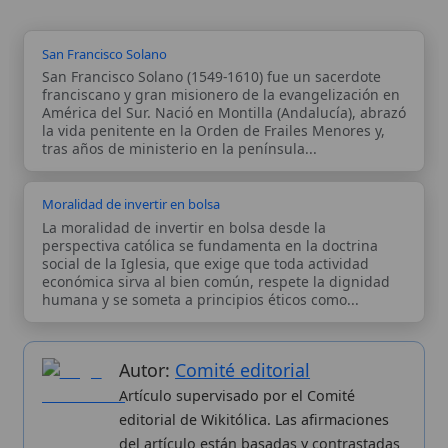
económica sirva al bien común, respete la dignidad
humana y se someta a principios éticos como...
Autor:
Comité editorial
Artículo supervisado por el Comité
editorial de Wikitólica. Las afirmaciones
del artículo están basadas y contrastadas
usando fuentes catolicas: escritos
patrísticos, de santos, artículos
teológicos, documentos históricos, actas
de concilios, encíclicas, fuentes
magisteriales y documentos oficiales de
la Iglesia.
Proceso editorial →
Wikitólica © 2026
. Enciclopedia del patrimonio doctrinal,
histórico y litúrgico de la Iglesia Católica. Parte de la red formativa
de
Curso Católico
,
Buscador Católico
y
Custodio Animae
. Con
analíticas anónimas. Licencia
CC BY-SA
(texto). Editado en
Valencia, España.
ISSN: 3101-7339
. Bajo el patrocinio de San
Carlo Acutis.