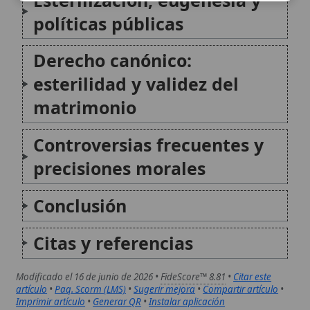
precisiones morales
Conclusión
Citas y referencias
Modificado el 16 de junio de 2026 •
FideScore™ 8.81
•
Citar este
artículo
•
Paq. Scorm (LMS)
•
Sugerir mejora
•
Compartir artículo
•
Imprimir artículo
•
Generar QR
•
Instalar aplicación
San Francisco Solano
San Francisco Solano (1549-1610) fue un sacerdote
franciscano y gran misionero de la evangelización en
América del Sur. Nació en Montilla (Andalucía), abrazó
la vida penitente en la Orden de Frailes Menores y,
tras años de ministerio en la península...
Moralidad de invertir en bolsa
La moralidad de invertir en bolsa desde la
perspectiva católica se fundamenta en la doctrina
social de la Iglesia, que exige que toda actividad