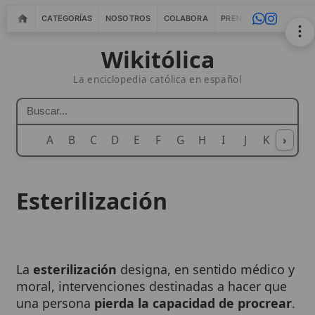
CATEGORÍAS
NOSOTROS
COLABORA
PRENSA
WEBMASTERS
IN
Wikitólica
La enciclopedia católica en español
A
B
C
D
E
F
G
H
I
J
K
›
L
M
N
Esterilización
La
esterilización
designa, en sentido médico y
moral, intervenciones destinadas a hacer que
una persona
pierda la capacidad de procrear
.
En la enseñanza católica, la cuestión no se
resuelve solo por la
buena intención
de evitar