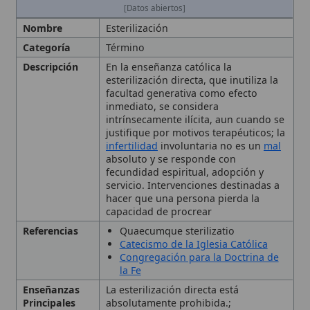
Descripción
En la enseñanza católica la
esterilización directa, que inutiliza la
facultad generativa como efecto
inmediato, se considera
intrínsecamente ilícita, aun cuando se
justifique por motivos terapéuticos; la
infertilidad
involuntaria no es un
mal
absoluto y se responde con
fecundidad espiritual, adopción y
servicio. Intervenciones destinadas a
hacer que una persona pierda la
capacidad de procrear
Referencias
Quaecumque sterilizatio
Catecismo de la Iglesia Católica
Congregación para la Doctrina de
la Fe
Enseñanzas
La esterilización directa está
Principales
absolutamente prohibida.;
Intenciones legítimas no pueden
justificar un acto que persigue el fin
anticonceptivo.; La continencia
periódica es moralmente aceptable.;
La infertilidad física no es un mal
absoluto; se responde con
fecundidad espiritual y
caridad
.; La