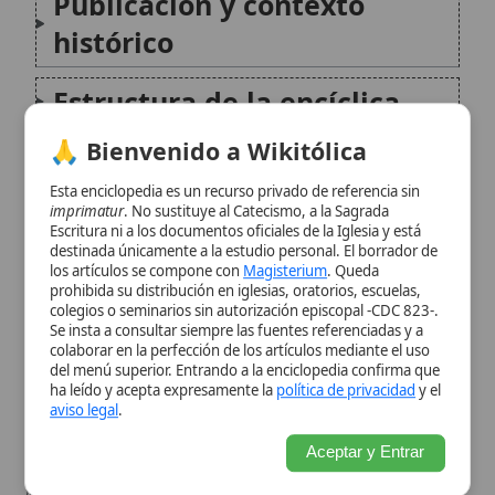
🙏 Bienvenido a Wikitólica
Temas principales
Esta enciclopedia es un recurso privado de referencia sin
imprimatur
. No sustituye al Catecismo, a la Sagrada
Progreso y exhortaciones
Escritura ni a los documentos oficiales de la Iglesia y está
finales
destinada únicamente a la estudio personal. El borrador de
los artículos se compone con
Magisterium
. Queda
prohibida su distribución en iglesias, oratorios, escuelas,
Recepción e influencia
colegios o seminarios sin autorización episcopal -CDC 823-.
Se insta a consultar siempre las fuentes referenciadas y a
colaborar en la perfección de los artículos mediante el uso
Legado doctrinal
del menú superior. Entrando a la enciclopedia confirma que
ha leído y acepta expresamente la
política de privacidad
y el
aviso legal
.
Citas y referencias
Aceptar y Entrar
Modificado el 6 de marzo de 2026 •
FideScore™ 7.62
•
Citar este
artículo
•
Paq. Scorm (LMS)
•
Sugerir mejora
•
Compartir artículo
•
Imprimir artículo
•
Generar QR
•
Instalar aplicación
Aureola
Una aureola, en el arte y la teología cristiana,
es un símbolo de luz que rodea a toda una
figura, distinguiéndola como santa o divina.
Aunque a menudo se usa indistintamente