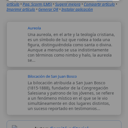
con términos como nimbo y halo, la aureola
se...
Bilocación de San Juan Bosco
La bilocación atribuida a San Juan Bosco
(1815-1888), fundador de la Congregación
Salesiana y patrono de los jóvenes, se refiere
a un fenómeno místico en el que se le vio
simultáneamente en dos lugares distintos,
un suceso reportado en testimonios...
Autor:
Comité editorial
Artículo supervisado por el Comité
editorial de Wikitólica. Las afirmaciones
del artículo están basadas y contrastadas
usando fuentes catolicas: escritos
patrísticos, de santos, artículos
teológicos, documentos históricos, actas
de concilios, encíclicas, fuentes
magisteriales y documentos oficiales de
la Iglesia.
Proceso editorial →