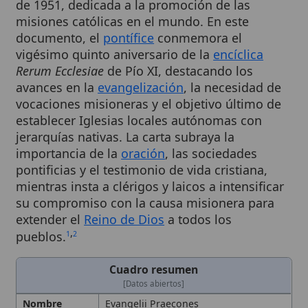
documento, el
pontífice
conmemora el
vigésimo quinto aniversario de la
encíclica
Rerum Ecclesiae
de Pío XI, destacando los
avances en la
evangelización
, la necesidad de
vocaciones misioneras y el objetivo último de
establecer Iglesias locales autónomas con
jerarquías nativas. La carta subraya la
importancia de la
oración
, las sociedades
pontificias y el testimonio de vida cristiana,
mientras insta a clérigos y laicos a intensificar
su compromiso con la causa misionera para
extender el
Reino de Dios
a todos los
,
pueblos.
1
2
Cuadro resumen
[Datos abiertos]
Nombre
Evangelii Praecones
Categoría
Obra
Descripción
Posguerra, descolonización y
expansión del
comunismo