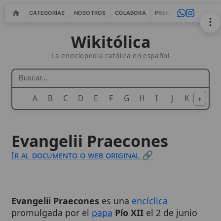
CATEGORÍAS
NOSOTROS
COLABORA
PRENSA
WEBMASTERS
IN
Wikitólica
La enciclopedia católica en español
A
B
C
D
E
F
G
H
I
J
K
›
L
M
N
Evangelii Praecones
Ir al documento o web original 🔗
Evangelii Praecones
es una
encíclica
promulgada por el
papa
Pío XII
el 2 de junio
de 1951, dedicada a la promoción de las
misiones católicas en el mundo. En este