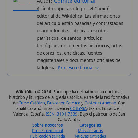
Wikitólica © 2026
. Enciclopedia del patrimonio doctrinal,
histórico y litúrgico de la Iglesia Católica. Parte de la red formativa
de
Curso Católico
,
Buscador Católico
y
Custodio Animae
. Con
analíticas anónimas. Licencia
CC BY-SA
(texto). Editado en
Valencia, España.
ISSN: 3101-7339
. Bajo el patrocinio de San
Carlo Acutis.
Sobre nosotros
Categorias
Proceso editorial
Más visitados
Publicación seriada
Nuevas entradas
Datos abiertos
Cambios recientes
Estadísticas
Aplicaciones
Aviso legal
Kit de Prensa
Política de privacidad
Widgets para tu web
✦ SÍGUENOS EN
Canal de WhatsApp
Únete · publicación regular
Perfil de Instagram
Síguenos · @wikitolica