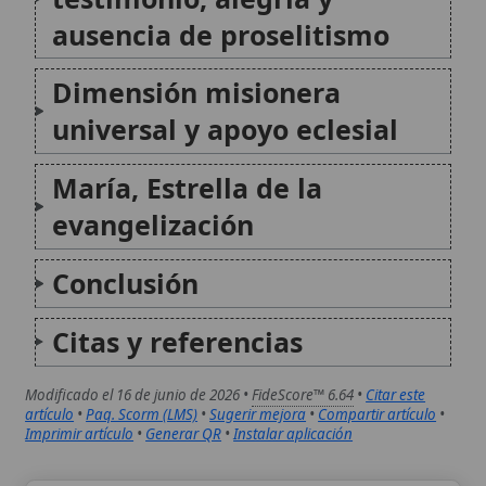
Citas y referencias
Modificado el 16 de junio de 2026 •
FideScore™ 6.64
•
Citar este
artículo
•
Paq. Scorm (LMS)
•
Sugerir mejora
•
Compartir artículo
•
Imprimir artículo
•
Generar QR
•
Instalar aplicación
Orden de los Padres Blancos (Misioneros de África)
La Orden de los Padres Blancos, oficialmente
conocida como la Sociedad de los Misioneros
de África, es una congregación misionera
católica fundada en 1868 por el cardenal
Charles Lavigerie en Argel. Dedicada a la
evangelización de África, especialmente
entre los...
Orden de Padres Blancos (Misioneros de África)
La Orden de los Padres Blancos, oficialmente
conocida como la Sociedad de los Misioneros
de África, es una congregación misionera
católica fundada en 1868 por el cardenal
Charles Lavigerie en Argelia. Dedicada