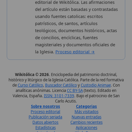
Sobre nosotros
Categorias
Proceso editorial
Más visitados
Publicación seriada
Nuevas entradas
Datos abiertos
Cambios recientes
Estadísticas
Aplicaciones
Aviso legal
Kit de Prensa
Política de privacidad
Widgets para tu web
✦ SÍGUENOS EN
Canal de WhatsApp
Únete · publicación regular
Perfil de Instagram
Síguenos · @wikitolica