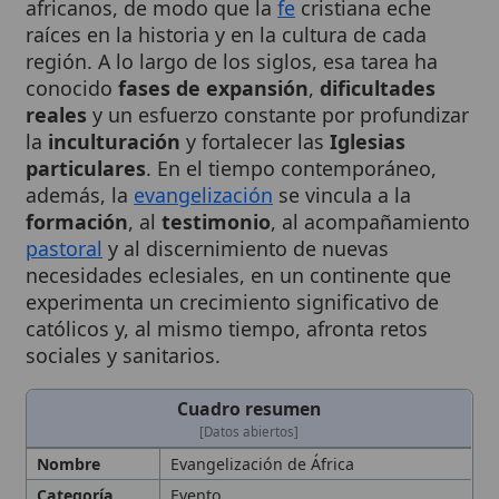
región. A lo largo de los siglos, esa tarea ha
conocido
fases de expansión
,
dificultades
reales
y un esfuerzo constante por profundizar
la
inculturación
y fortalecer las
Iglesias
particulares
. En el tiempo contemporáneo,
además, la
evangelización
se vincula a la
formación
, al
testimonio
, al acompañamiento
pastoral
y al discernimiento de nuevas
necesidades eclesiales, en un continente que
experimenta un crecimiento significativo de
católicos y, al mismo tiempo, afronta retos
sociales y sanitarios.
Cuadro resumen
[Datos abiertos]
Nombre
Evangelización de África
Categoría
Evento
Descripción
Misión de la
Iglesia
para anunciar a
Jesucristo
y hacer presente su
Evangelio
en los pueblos africanos. La
evangelización de África,