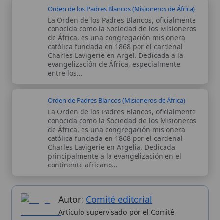
principalmente a la evangelización en el
continente africano...
Autor:
Comité editorial
Artículo supervisado por el Comité
editorial de Wikitólica. Las afirmaciones
del artículo están basadas y contrastadas
usando fuentes catolicas: escritos
patrísticos, de santos, artículos
teológicos, documentos históricos, actas
de concilios, encíclicas, fuentes
magisteriales y documentos oficiales de
la Iglesia.
Proceso editorial →
Wikitólica © 2026
. Enciclopedia del patrimonio doctrinal,
histórico y litúrgico de la Iglesia Católica. Parte de la red formativa
de
Curso Católico
,
Buscador Católico
y
Custodio Animae
. Con
analíticas anónimas. Licencia
CC BY-SA
(texto). Editado en
Valencia, España.
ISSN: 3101-7339
. Bajo el patrocinio de San
Carlo Acutis.