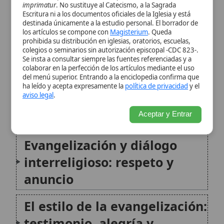
eclesiales
Aceptar y Entrar
Evangelización y diálogo
interreligioso: respeto y
anuncio
El estilo de la evangelización:
testimonio, alegría y
ausencia de proselitismo
Dimensión misionera
universal y apoyo eclesial
María, Estrella de la
evangelización
Conclusión