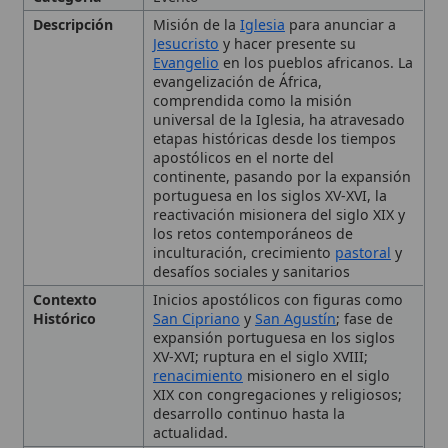
comprendida como la misión
universal de la Iglesia, ha atravesado
etapas históricas desde los tiempos
apostólicos en el norte del
continente, pasando por la expansión
portuguesa en los siglos XV-XVI, la
reactivación misionera del siglo XIX y
los retos contemporáneos de
inculturación, crecimiento
pastoral
y
desafíos sociales y sanitarios
Contexto
Inicios apostólicos con figuras como
Histórico
San Cipriano
y
San Agustín
; fase de
expansión portuguesa en los siglos
XV-XVI; ruptura en el siglo XVIII;
renacimiento
misionero en el siglo
XIX con congregaciones y religiosos;
desarrollo continuo hasta la
actualidad.
Enseñanzas
Anuncio explícito de Cristo;
Principales
inculturación como prioridad;
respeto
a culturas sin proselitismo;
evangelización acompañada de obras
sociales, pero centrada en el anuncio
del Evangelio; necesidad de
adaptación pastoral ante cambios