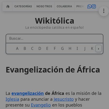
CATEGORÍAS
NOSOTROS
COLABORA
PRENSA
WEBMASTERS
IN
Wikitólica
La enciclopedia católica en español
A
B
C
D
E
F
G
H
I
J
K
›
L
M
N
Evangelización de África
La
evangelización
de África
es la misión de la
Iglesia
para anunciar a
Jesucristo
y hacer
presente su
Evangelio
en los pueblos
africanos, de modo que la
fe
cristiana eche
raíces en la historia y en la cultura de cada