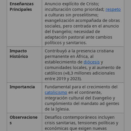
políticos y sanitarios.
Impacto
Contribuyó a la presencia cristiana
Histórico
permanente en África, al
establecimiento de
diócesis
y
comunidades locales, y al aumento de
católicos (≈8,3 millones adicionales
entre 2019 y 2023).
Importancia
Fundamental para el crecimiento del
catolicismo
en el continente,
integración cultural del Evangelio y
cumplimiento del mandato ad gentes
de la Iglesia.
Observacione
Desafíos contemporáneos incluyen
s
crisis sanitarias, tensiones políticas y
económicas que exigen nuevas
estrategias pastorales y la creación de
nuevas
diócesis
; la contribución de
congregaciones femeninas, como las
Hermanas de
San José
de Cluny, se
destaca como novedad importante.
Tipo
Evangelización
Ubicación
África