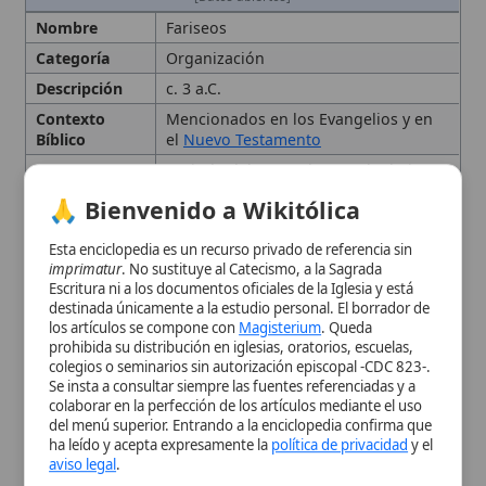
Esta enciclopedia es un recurso privado de referencia sin
del Templo en 70 d.C.
imprimatur
. No sustituye al Catecismo, a la Sagrada
Escritura ni a los documentos oficiales de la Iglesia y está
Enseñanzas
Creencia en la resurrección de los
destinada únicamente a la estudio personal. El borrador de
Principales
muertos, inmortalidad del
alma
,
juicio
los artículos se compone con
Magisterium
. Queda
final
y vida eterna; énfasis en la
prohibida su distribución en iglesias, oratorios, escuelas,
pureza
ritual
colegios o seminarios sin autorización episcopal -CDC 823-.
Importancia
Ejemplo católico de fariseísmo:
Se insta a consultar siempre las fuentes referenciadas y a
Eclesial
advertencia contra el legalismo y la
colaborar en la perfección de los artículos mediante el uso
hipocresía
externa
del menú superior. Entrando a la enciclopedia confirma que
ha leído y acepta expresamente la
política de privacidad
y el
Importancia
Fundamentaron el judaísmo rabínico
aviso legal
.
Histórica
y aportaron conceptos escatológicos
al
cristianismo primitivo
Aceptar y Entrar
Origen
Tras el
exilio babilónico
, surgieron
como defensores de la
Ley mosaica
Prácticas
Observancia
estricta de la Ley, uso de
filacterias y flecos,
limosna
,
ayuno
y
oración
pública
Tipo
Secta, Movimiento religioso y político,
Judaísmo del Segundo Templo, III a.C.
Ubicación
Judea, Palestina
Etimología y origen