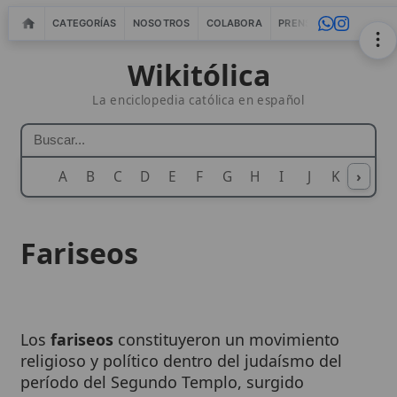
CATEGORÍAS
NOSOTROS
COLABORA
PRENSA
WEBMASTERS
IN
Wikitólica
La enciclopedia católica en español
A
B
C
D
E
F
G
H
I
J
K
›
L
M
N
Fariseos
Los
fariseos
constituyeron un movimiento
religioso y político dentro del judaísmo del
período del Segundo Templo, surgido
aproximadamente en el siglo III a. C. como
defensores rigurosos de la
Ley mosaica
y las