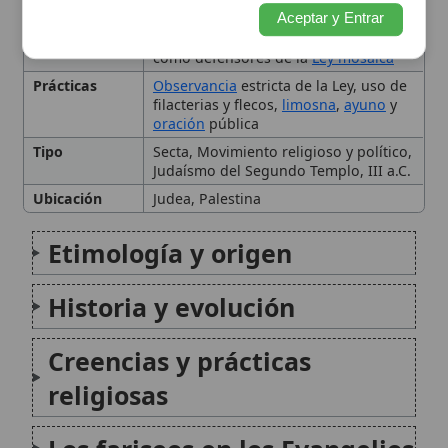
Historia y evolución
Creencias y prácticas
religiosas
Los fariseos en los Evangelios
Influencia en el judaísmo y
el cristianismo primitivo
Perspectiva de la Iglesia
Católica
Legado y lecciones
espirituales