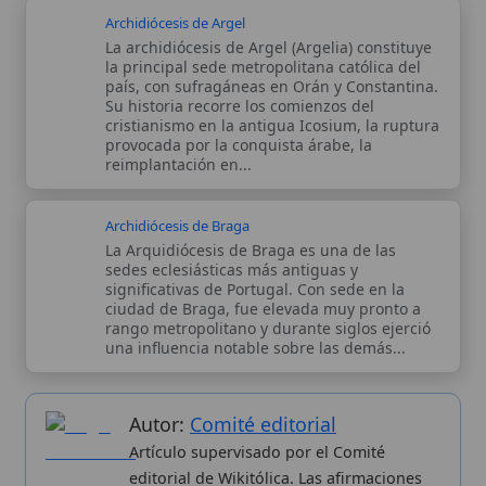
Autor:
Comité editorial
Artículo supervisado por el Comité
editorial de Wikitólica. Las afirmaciones
del artículo están basadas y contrastadas
usando fuentes catolicas: escritos
patrísticos, de santos, artículos
teológicos, documentos históricos, actas
de concilios, encíclicas, fuentes
magisteriales y documentos oficiales de
la Iglesia.
Proceso editorial →
Wikitólica © 2026
. Enciclopedia del patrimonio doctrinal,
histórico y litúrgico de la Iglesia Católica. Parte de la red formativa
de
Curso Católico
,
Buscador Católico
y
Custodio Animae
. Con
analíticas anónimas. Licencia
CC BY-SA
(texto). Editado en
Valencia, España.
ISSN: 3101-7339
. Bajo el patrocinio de San
Carlo Acutis.
Sobre nosotros
Categorias
Proceso editorial
Más visitados
Publicación seriada
Nuevas entradas
Datos abiertos
Cambios recientes