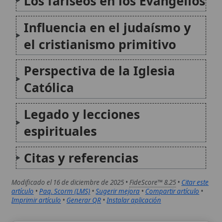
Citas y referencias
Modificado el 16 de diciembre de 2025 •
FideScore™ 8.25
•
Citar este
artículo
•
Paq. Scorm (LMS)
•
Sugerir mejora
•
Compartir artículo
•
Imprimir artículo
•
Generar QR
•
Instalar aplicación
Archidiócesis de Argel
La archidiócesis de Argel (Argelia) constituye
la principal sede metropolitana católica del
país, con sufragáneas en Orán y Constantina.
Su historia recorre los comienzos del
cristianismo en la antigua Icosium, la ruptura
provocada por la conquista árabe, la
reimplantación en...
Archidiócesis de Braga
La Arquidiócesis de Braga es una de las
sedes eclesiásticas más antiguas y
significativas de Portugal. Con sede en la
ciudad de Braga, fue elevada muy pronto a
rango metropolitano y durante siglos ejerció
una influencia notable sobre las demás...