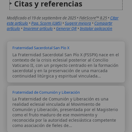
reconocida por la autoridad eclesiástica competente
como asociación de fieles de...
Autor:
Comité editorial
Artículo supervisado por el Comité
editorial de Wikitólica. Las afirmaciones
del artículo están basadas y contrastadas
usando fuentes catolicas: escritos
patrísticos, de santos, artículos
teológicos, documentos históricos, actas
de concilios, encíclicas, fuentes
magisteriales y documentos oficiales de
la Iglesia.
Proceso editorial →
Wikitólica © 2026
. Enciclopedia del patrimonio doctrinal,
histórico y litúrgico de la Iglesia Católica. Parte de la red formativa
de
Curso Católico
,
Buscador Católico
y
Custodio Animae
. Con
analíticas anónimas. Licencia
CC BY-SA
(texto). Editado en
Valencia, España.
ISSN: 3101-7339
. Bajo el patrocinio de San
Carlo Acutis.