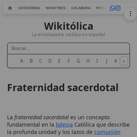
CATEGORÍAS
NOSOTROS
COLABORA
PRENSA
WEBMASTERS
IN
Wikitólica
La enciclopedia católica en español
A
B
C
D
E
F
G
H
I
J
K
›
L
M
N
Fraternidad sacerdotal
La
fraternidad sacerdotal
es un concepto
fundamental en la
Iglesia
Católica que describe
la profunda unidad y los lazos de
comunión
que existen entre los sacerdotes. Esta
fraternidad no es meramente una
amistad