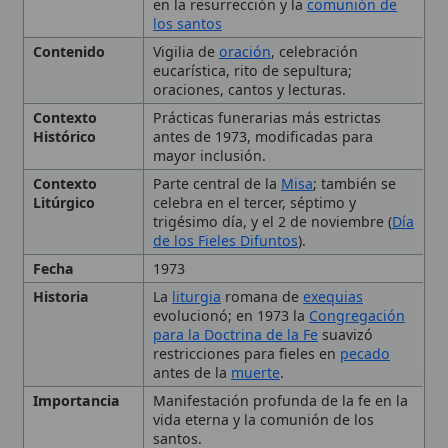
Contexto
Prácticas funerarias más estrictas
Histórico
antes de 1973, modificadas para
mayor inclusión.
Contexto
Parte central de la
Misa
; también se
Litúrgico
celebra en el tercer, séptimo y
trigésimo día, y el 2 de noviembre (
Día
de los Fieles Difuntos
).
Fecha
1973
Historia
La
liturgia
romana de
exequias
evolucionó; en 1973 la
Congregación
para la Doctrina de la Fe
suavizó
restricciones para fieles en
pecado
antes de la
muerte
.
Importancia
Manifestación profunda de la fe en la
vida eterna y la comunión de los
santos.
Tipo
Rito
Uso Litúrgico
Incluye vigilia de
oración
, misa de
funeral (Réquiem) y rito de sepultura;
adaptable a cremación y otras
circunstancias.