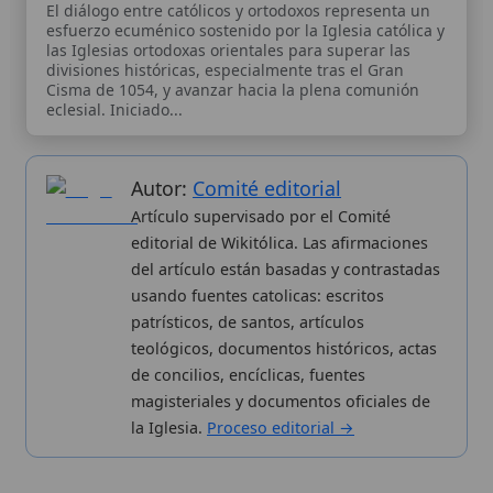
del artículo están basadas y contrastadas
usando fuentes catolicas: escritos
patrísticos, de santos, artículos
teológicos, documentos históricos, actas
de concilios, encíclicas, fuentes
magisteriales y documentos oficiales de
la Iglesia.
Proceso editorial →
Wikitólica © 2026
. Enciclopedia del patrimonio doctrinal,
histórico y litúrgico de la Iglesia Católica. Parte de la red formativa
de
Curso Católico
,
Buscador Católico
y
Custodio Animae
. Con
analíticas anónimas. Licencia
CC BY-SA
(texto). Editado en
Valencia, España.
ISSN: 3101-7339
. Bajo el patrocinio de San
Carlo Acutis.
Sobre nosotros
Categorias
Proceso editorial
Más visitados
Publicación seriada
Nuevas entradas
Datos abiertos
Cambios recientes
Estadísticas
Aplicaciones
Aviso legal
Kit de Prensa
Política de privacidad
Widgets para tu web
✦ SÍGUENOS EN