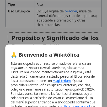
Propósito y Significado de los
Funerales Católicos
🙏 Bienvenido a Wikitólica
Estructura Tradicional de los
Esta enciclopedia es un recurso privado de referencia sin
Ritos Funerarios
imprimatur
. No sustituye al Catecismo, a la Sagrada
Escritura ni a los documentos oficiales de la Iglesia y está
destinada únicamente a la estudio personal. El borrador de
Aspectos Litúrgicos y
los artículos se compone con
Magisterium
. Queda
prohibida su distribución en iglesias, oratorios, escuelas,
Prácticos
colegios o seminarios sin autorización episcopal -CDC 823-.
Se insta a consultar siempre las fuentes referenciadas y a
colaborar en la perfección de los artículos mediante el uso
Conmemoraciones
del menú superior. Entrando a la enciclopedia confirma que
ha leído y acepta expresamente la
política de privacidad
y el
Posteriores al Funeral
aviso legal
.
Conclusión
Aceptar y Entrar
Citas y referencias
Modificado el 19 de septiembre de 2025 •
FideScore™ 8.60
•
Citar