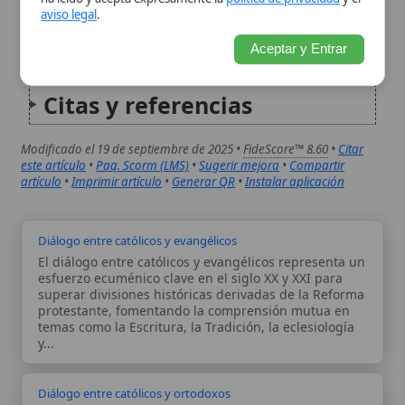
este artículo
•
Paq. Scorm (LMS)
•
Sugerir mejora
•
Compartir
artículo
•
Imprimir artículo
•
Generar QR
•
Instalar aplicación
Diálogo entre católicos y evangélicos
El diálogo entre católicos y evangélicos representa un
esfuerzo ecuménico clave en el siglo XX y XXI para
superar divisiones históricas derivadas de la Reforma
protestante, fomentando la comprensión mutua en
temas como la Escritura, la Tradición, la eclesiología
y...
Diálogo entre católicos y ortodoxos
El diálogo entre católicos y ortodoxos representa un
esfuerzo ecuménico sostenido por la Iglesia católica y
las Iglesias ortodoxas orientales para superar las
divisiones históricas, especialmente tras el Gran
Cisma de 1054, y avanzar hacia la plena comunión
eclesial. Iniciado...
Autor:
Comité editorial
Artículo supervisado por el Comité
editorial de Wikitólica. Las afirmaciones