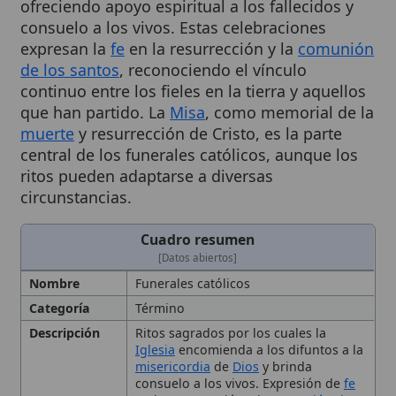
expresan la
fe
en la resurrección y la
comunión
de los santos
, reconociendo el vínculo
continuo entre los fieles en la tierra y aquellos
que han partido. La
Misa
, como memorial de la
muerte
y resurrección de Cristo, es la parte
central de los funerales católicos, aunque los
ritos pueden adaptarse a diversas
circunstancias.
Cuadro resumen
[Datos abiertos]
Nombre
Funerales católicos
Categoría
Término
Descripción
Ritos sagrados por los cuales la
Iglesia
encomienda a los difuntos a la
misericordia
de
Dios
y brinda
consuelo a los vivos. Expresión de
fe
en la resurrección y la
comunión de
los santos
Contenido
Vigilia de
oración
, celebración
eucarística, rito de sepultura;
oraciones, cantos y lecturas.