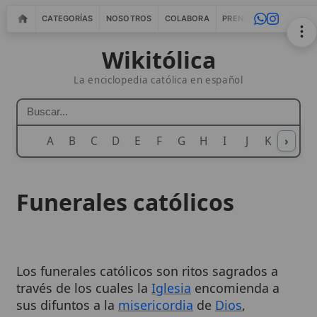
CATEGORÍAS
NOSOTROS
COLABORA
PRENSA
WEBMASTERS
IN
Wikitólica
La enciclopedia católica en español
A
B
C
D
E
F
G
H
I
J
K
›
L
M
N
Funerales católicos
Los funerales católicos son ritos sagrados a
través de los cuales la
Iglesia
encomienda a
sus difuntos a la
misericordia
de
Dios
,
ofreciendo apoyo espiritual a los fallecidos y
consuelo a los vivos. Estas celebraciones