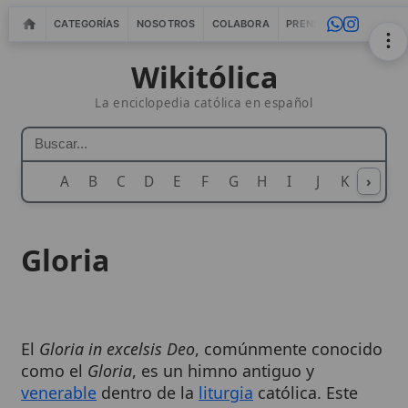
CATEGORÍAS
NOSOTROS
COLABORA
PRENSA
WEBMASTERS
IN
Wikitólica
La enciclopedia católica en español
A
B
C
D
E
F
G
H
I
J
K
›
L
M
N
Gloria
El
Gloria in excelsis Deo
, comúnmente conocido
como el
Gloria
, es un himno antiguo y
venerable
dentro de la
liturgia
católica. Este
canto de alabanza, que comienza con las
palabras de los
ángeles
en el nacimiento de