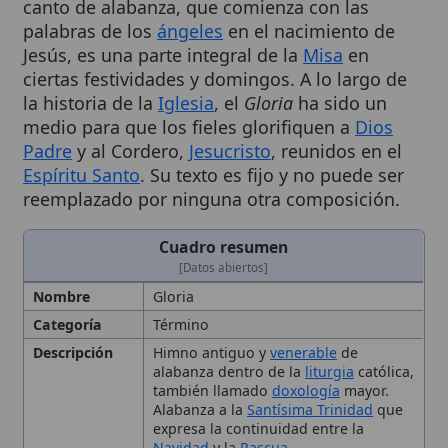
Jesús, es una parte integral de la
Misa
en
ciertas festividades y domingos. A lo largo de
la historia de la
Iglesia
, el
Gloria
ha sido un
medio para que los fieles glorifiquen a
Dios
Padre
y al Cordero,
Jesucristo
, reunidos en el
Espíritu Santo
. Su texto es fijo y no puede ser
reemplazado por ninguna otra composición.
Cuadro resumen
[Datos abiertos]
Nombre
Gloria
Categoría
Término
Descripción
Himno antiguo y
venerable
de
alabanza dentro de la
liturgia
católica,
también llamado
doxología
mayor.
Alabanza a la
Santísima Trinidad
que
expresa la continuidad entre la
Navidad
y la
Pascua
Desarrollo
Introducido gradualmente por los
Histórico
papas Telesforo (c. 128-139) y Simaco
(498-514), extendido a todos los
domingos y festividades.