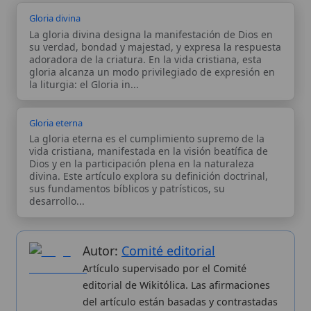
La gloria eterna es el cumplimiento supremo de la
vida cristiana, manifestada en la visión beatífica de
Dios y en la participación plena en la naturaleza
divina. Este artículo explora su definición doctrinal,
sus fundamentos bíblicos y patrísticos, su
desarrollo...
Autor:
Comité editorial
Artículo supervisado por el Comité
editorial de Wikitólica. Las afirmaciones
del artículo están basadas y contrastadas
usando fuentes catolicas: escritos
patrísticos, de santos, artículos
teológicos, documentos históricos, actas
de concilios, encíclicas, fuentes
magisteriales y documentos oficiales de
la Iglesia.
Proceso editorial →
Wikitólica © 2026
. Enciclopedia del patrimonio doctrinal,