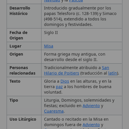
Fecha de
Siglo II
Origen
Lugar
Misa
Origen
Forma griega muy antigua, con
desarrollo desde el siglo II.
Personas
Tradicionalmente atribuido a
San
relacionadas
Hilario de Poitiers
(traducción al
latín
).
Texto
Gloria a
Dios
en las alturas, y en la
tierra
paz
a los hombres de buena
voluntad.
Tipo
Liturgia, Domingos, solemnidades y
fiestas; excluido en
Adviento
y
Cuaresma
.
Uso Litúrgico
Cantado o recitado en la Misa en
domingos fuera de
Adviento
y
Cuaresma
, solemnidades y fiestas.
Orígenes y Desarrollo
🙏 Bienvenido a Wikitólica
Histórico
Esta enciclopedia es un recurso privado de referencia sin