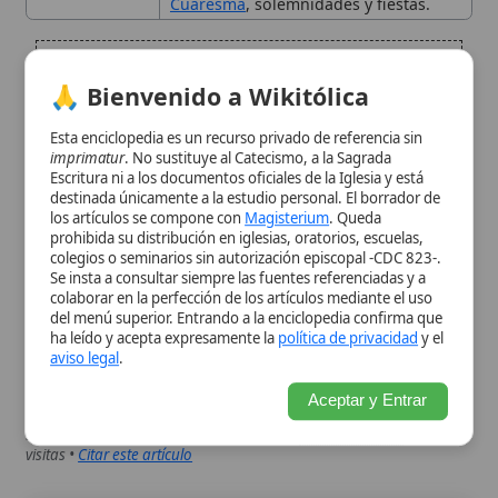
Significado Teológico y
imprimatur
. No sustituye al Catecismo, a la Sagrada
Escritura ni a los documentos oficiales de la Iglesia y está
Litúrgico
destinada únicamente a la estudio personal. El borrador de
los artículos se compone con
Magisterium
. Queda
prohibida su distribución en iglesias, oratorios, escuelas,
Aspectos Musicales
colegios o seminarios sin autorización episcopal -CDC 823-.
Se insta a consultar siempre las fuentes referenciadas y a
colaborar en la perfección de los artículos mediante el uso
Conclusión
del menú superior. Entrando a la enciclopedia confirma que
ha leído y acepta expresamente la
política de privacidad
y el
aviso legal
.
Citas y referencias
Aceptar y Entrar
Modificado el 19 de septiembre de 2025 •
FideScore™ 7.93
• 70
visitas •
Citar este artículo
Gloria divina
La gloria divina designa la manifestación de Dios en
su verdad, bondad y majestad, y expresa la respuesta
adoradora de la criatura. En la vida cristiana, esta
gloria alcanza un modo privilegiado de expresión en
la liturgia: el Gloria in...
Gloria eterna