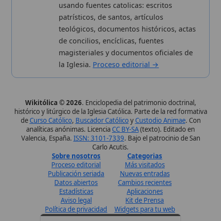
histórico y litúrgico de la Iglesia Católica. Parte de la red formativa
de
Curso Católico
,
Buscador Católico
y
Custodio Animae
. Con
analíticas anónimas. Licencia
CC BY-SA
(texto). Editado en
Valencia, España.
ISSN: 3101-7339
. Bajo el patrocinio de San
Carlo Acutis.
Sobre nosotros
Categorias
Proceso editorial
Más visitados
Publicación seriada
Nuevas entradas
Datos abiertos
Cambios recientes
Estadísticas
Aplicaciones
Aviso legal
Kit de Prensa
Política de privacidad
Widgets para tu web
✦ SÍGUENOS EN
Canal de WhatsApp
Únete · publicación regular
Perfil de Instagram
Síguenos · @wikitolica