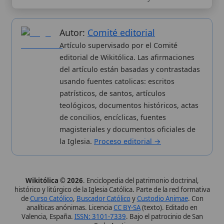
analíticas anónimas. Licencia
CC BY-SA
(texto). Editado en
Valencia, España.
ISSN: 3101-7339
. Bajo el patrocinio de San
Carlo Acutis.
Sobre nosotros
Categorias
Proceso editorial
Más visitados
Publicación seriada
Nuevas entradas
Datos abiertos
Cambios recientes
Estadísticas
Aplicaciones
Aviso legal
Kit de Prensa
Política de privacidad
Widgets para tu web
✦ SÍGUENOS EN
Canal de WhatsApp
Únete · publicación regular
Perfil de Instagram
Síguenos · @wikitolica