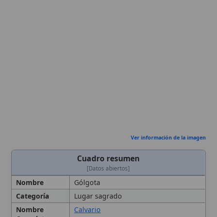
Ver información de la imagen
Cuadro resumen
[Datos abiertos]
Nombre
Gólgota
Categoría
Lugar sagrado
Nombre
Calvario
Completo
Descripción
Lugar de la
crucifixión
de
Jesucristo
,
fuera de las murallas de la antigua
Jerusalén
, conocido como Calvario.
Gólgota, también llamado Calvario, es
el sitio donde se llevó a cabo la
crucifixión de Jesucristo. El término
proviene del hebreo y significa «lugar
de la calavera». Está ubicado fuera de
las murallas de la ciudad de Jerusalén
y, tras la era apostólica, fue
identificado por la emperatriz
Santa