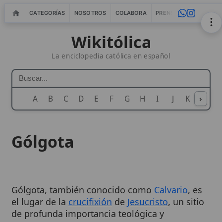
CATEGORÍAS
NOSOTROS
COLABORA
PRENSA
WEBMASTERS
IN
Wikitólica
La enciclopedia católica en español
A
B
C
D
E
F
G
H
I
J
K
›
L
M
N
Gólgota
Gólgota, también conocido como
Calvario
, es
el lugar de la
crucifixión
de
Jesucristo
, un sitio
de profunda importancia teológica y
devocional en el
catolicismo
. El nombre, que
significa «Lugar de la Calavera», ha dado lugar