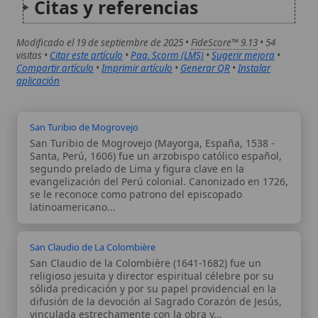
San Claudio de la Colombière (1641-1682) fue un
religioso jesuita y director espiritual célebre por su
sólida predicación y por su papel providencial en la
difusión de la devoción al Sagrado Corazón de Jesús,
vinculada estrechamente con la obra y...
Autor:
Comité editorial
Artículo supervisado por el Comité
editorial de Wikitólica. Las afirmaciones
del artículo están basadas y contrastadas
usando fuentes catolicas: escritos
patrísticos, de santos, artículos
teológicos, documentos históricos, actas
de concilios, encíclicas, fuentes
magisteriales y documentos oficiales de
la Iglesia.
Proceso editorial →
Wikitólica © 2026
. Enciclopedia del patrimonio doctrinal,
histórico y litúrgico de la Iglesia Católica. Parte de la red formativa
de
Curso Católico
,
Buscador Católico
y
Custodio Animae
. Con