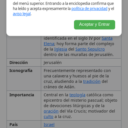
cruz, aludiendo a la
tradición
del
cráneo de Adán.
Importancia
Central en la
teología
católica como
epicentro del misterio pascual; objeto
de devociones litúrgicas y de la
oración
del Vía Crucis; motivador del
culto
a la cruz.
País
Israel
Tipo
Lugar sagrado, Monte de la Calavera,
sitio de crucifixión
Uso Litúrgico
Vía Crucis; adoración de la Santa Cruz
el
Viernes Santo
; meditación de la
Pasión.
Nombre y Etimología
Ubicación Histórica y
Descripción
Significado Teológico