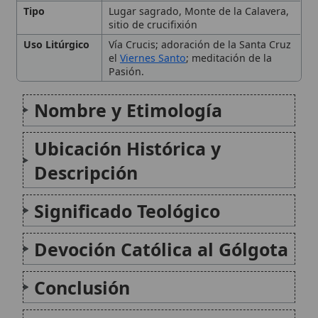
Devoción Católica al Gólgota
Conclusión
Citas y referencias
Modificado el 19 de septiembre de 2025 •
FideScore™ 9.13
• 54
visitas •
Citar este artículo
•
Paq. Scorm (LMS)
•
Sugerir mejora
•
Compartir artículo
•
Imprimir artículo
•
Generar QR
•
Instalar
aplicación
San Turibio de Mogrovejo
San Turibio de Mogrovejo (Mayorga, España, 1538 -
Santa, Perú, 1606) fue un arzobispo católico español,
segundo prelado de Lima y figura clave en la
evangelización del Perú colonial. Canonizado en 1726,
se le reconoce como patrono del episcopado
latinoamericano...
San Claudio de La Colombière