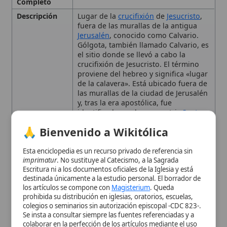
Elena
en el año 326 d.C., sobre el cual
🙏 Bienvenido a Wikitólica
el emperador Constantino erigió la
Basílica del
Santo Sepulcro
. Es
venerado mediante devociones como
Esta enciclopedia es un recurso privado de referencia sin
el Vía Crucis y la adoración de la
Cruz
.
imprimatur
. No sustituye al Catecismo, a la Sagrada
Escritura ni a los documentos oficiales de la Iglesia y está
Representa el cumplimiento del plan
destinada únicamente a la estudio personal. El borrador de
redentor de
Dios
y la unión simbólica
los artículos se compone con
Magisterium
. Queda
entre la muerte del primer Adán y la
prohibida su distribución en iglesias, oratorios, escuelas,
salvación
ofrecida por Cristo, el
colegios o seminarios sin autorización episcopal -CDC 823-.
«segundo Adán»
Se insta a consultar siempre las fuentes referenciadas y a
Contexto
Mencionado en los Evangelios de
colaborar en la perfección de los artículos mediante el uso
Bíblico
Mateo, Marcos, Lucas y Juan; referido
del menú superior. Entrando a la enciclopedia confirma que
en Filipenses 2:8 y Romanos 8:32
ha leído y acepta expresamente la
política de privacidad
y el
como ejemplo de
obediencia
y
aviso legal
.
sacrificio.
Aceptar y Entrar
Contexto
Sitio de la crucifixión en el siglo I d.C.;
Histórico
recordado en los Evangelios;
identificada en el siglo IV por
Santa
Elena
; hoy forma parte del complejo
de la
Iglesia
del
Santo Sepulcro
dentro de las murallas de Jerusalén.
Dirección
Jerusalén
Iconografía
Frecuentemente representado con
una calavera y huesos al pie de la