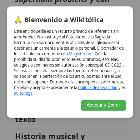
prohibida su distribución en iglesias, oratorios, escuelas,
latín y límites de traducción
colegios o seminarios sin autorización episcopal -CDC 823-.
Se insta a consultar siempre las fuentes referenciadas y a
colaborar en la perfección de los artículos mediante el uso
Empleo musical fuera de la
del menú superior. Entrando a la enciclopedia confirma que
ha leído y acepta expresamente la
política de privacidad
y el
bendición
aviso legal
.
Aceptar y Entrar
Comentario espiritual del
texto
Historia musical y
recepciones en la tradición
Ediciones devocionales y
formulaciones litúrgicas
Conclusión
Citas y referencias