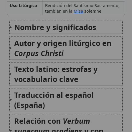
Autor y origen litúrgico en
Corpus Christi
Texto latino: estrofas y
vocabulario clave
Traducción al español
(España)
Relación con
Verbum
supernum prodiens
y con
otros himnos
🙏 Bienvenido a Wikitólica
Uso litúrgico en la bendición
Esta enciclopedia es un recurso privado de referencia sin
del Santísimo Sacramento
imprimatur
. No sustituye al Catecismo, a la Sagrada
Escritura ni a los documentos oficiales de la Iglesia y está
destinada únicamente a la estudio personal. El borrador de
Idioma del himno: canto en
los artículos se compone con
Magisterium
. Queda