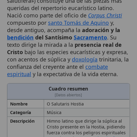
Nació como parte del oficio de
Corpus Christi
compuesto por
santo Tomás de Aquino
y,
desde antiguo, acompaña la
adoración y la
bendición
del Santísimo
Sacramento
. Su
texto dirige la mirada a la
presencia real de
Cristo
bajo las especies eucarísticas y expresa,
con acentos de súplica y
doxología
trinitaria, la
confianza del creyente ante el
combate
espiritual
y la expectativa de la vida eterna.
Cuadro resumen
[Datos abiertos]
Nombre
O Salutaris Hostia
Categoría
Música
Descripción
Himno latino que dirige la súplica al
Cristo presente en la Hostia, pidiendo
fuerza contra los peligros espirituales
y concluyendo con una
doxología
trinitaria
Autor
Santo Tomás de Aquino
Contexto
Componente del Oficio de
Corpus