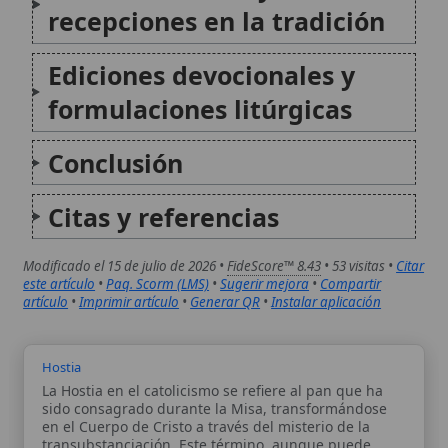
Modificado el 15 de julio de 2026 •
FideScore™ 8.43
• 53 visitas •
Citar
este artículo
•
Paq. Scorm (LMS)
•
Sugerir mejora
•
Compartir
artículo
•
Imprimir artículo
•
Generar QR
•
Instalar aplicación
Hostia
La Hostia en el catolicismo se refiere al pan que ha
sido consagrado durante la Misa, transformándose
en el Cuerpo de Cristo a través del misterio de la
transubstanciación. Este término, aunque puede
aplicarse al pan y al vino del...
Himno Adoro te Devote
Adoro te devote es uno de los himnos eucarísticos
más venerados de la tradición católica, atribuido
tradicionalmente a San Tomás de Aquino. Su texto, de
carácter profundamente personal y teológico, ha sido
cantado tanto en la liturgia como en la...
Autor:
Comité editorial
Artículo supervisado por el Comité