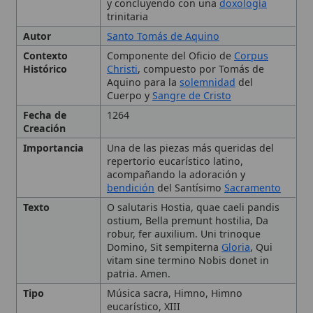
Histórico
Christi
, compuesto por Tomás de
Aquino para la
solemnidad
del
Cuerpo y
Sangre de Cristo
Fecha de
1264
Creación
Importancia
Una de las piezas más queridas del
repertorio eucarístico latino,
acompañando la adoración y
bendición
del Santísimo
Sacramento
Texto
O salutaris Hostia, quae caeli pandis
ostium, Bella premunt hostilia, Da
robur, fer auxilium. Uni trinoque
Domino, Sit sempiterna
Gloria
, Qui
vitam sine termino Nobis donet in
patria. Amen.
Tipo
Música sacra, Himno, Himno
eucarístico, XIII
Uso Litúrgico
Bendición del Santísimo Sacramento;
también en la
Misa
solemne
Nombre y significados