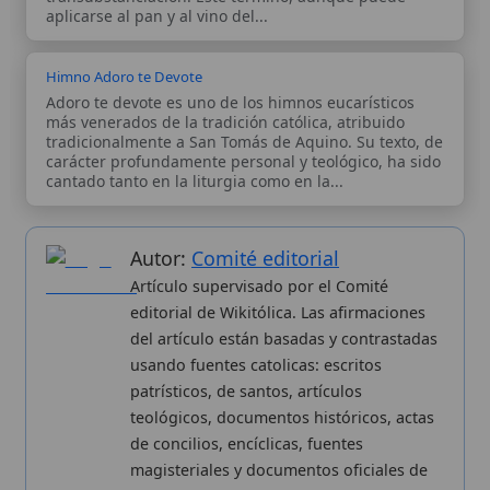
editorial de Wikitólica. Las afirmaciones
del artículo están basadas y contrastadas
usando fuentes catolicas: escritos
patrísticos, de santos, artículos
teológicos, documentos históricos, actas
de concilios, encíclicas, fuentes
magisteriales y documentos oficiales de
la Iglesia.
Proceso editorial →
Wikitólica © 2026
. Enciclopedia del patrimonio doctrinal,
histórico y litúrgico de la Iglesia Católica. Parte de la red formativa
de
Curso Católico
,
Buscador Católico
y
Custodio Animae
. Con
analíticas anónimas. Licencia
CC BY-SA
(texto). Editado en
Valencia, España.
ISSN: 3101-7339
. Bajo el patrocinio de San
Carlo Acutis.
Sobre nosotros
Categorias
Proceso editorial
Más visitados
Publicación seriada
Nuevas entradas
Datos abiertos
Cambios recientes
Estadísticas
Aplicaciones
Aviso legal
Kit de Prensa
Política de privacidad
Widgets para tu web