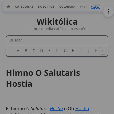
CATEGORÍAS
NOSOTROS
COLABORA
PRENSA
WEBMASTERS
IN
Wikitólica
La enciclopedia católica en español
A
B
C
D
E
F
G
H
I
J
K
›
L
M
N
Himno O Salutaris
Hostia
El himno
O Salutaris
Hostia
(«Oh
Hostia
salutífera») constituye una de las piezas más
queridas del repertorio eucarístico latino.