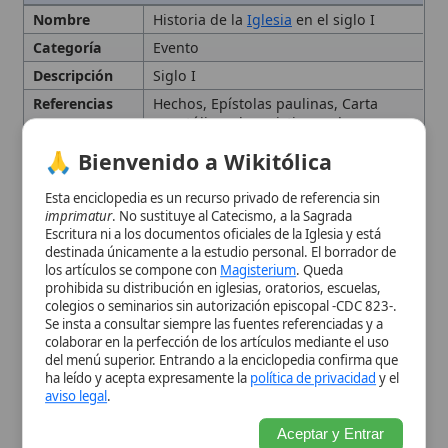
persecuciones bajo Nerón
Escritura ni a los documentos oficiales de la Iglesia y está
destinada únicamente a la estudio personal. El borrador de
Eventos
Concilio de Jerusalén
(c. 49-50 d.C.)
los artículos se compone con
Magisterium
. Queda
relacionados
prohibida su distribución en iglesias, oratorios, escuelas,
Impacto
Estableció la sucesión apostólica, la
colegios o seminarios sin autorización episcopal -CDC 823-.
Histórico
jerarquía eclesial y el proceso de
Se insta a consultar siempre las fuentes referenciadas y a
canonización
del
Nuevo Testamento
colaborar en la perfección de los artículos mediante el uso
del menú superior. Entrando a la enciclopedia confirma que
Importancia
Sentó las bases estructurales y
ha leído y acepta expresamente la
política de privacidad
y el
Histórica
doctrinales de la
Iglesia universal
aviso legal
.
Lugar
Jerusalén, Antioquía,
Roma
, Asia
Menor, Grecia
Aceptar y Entrar
Personas
Pedro
,
Santiago
, Juan, Pablo,
relacionadas
Bernabé, Esteban, Nerón
Tema
Desarrollo y expansión de la
Iglesia
primitiva
, persecuciones y formación
del canon del Nuevo Testamento
Tipo
Suceso histórico, I
Ubicación
Jerusalén, Antioquía, Roma, Asia
Menor, Grecia
Contexto histórico y origen
apostólico