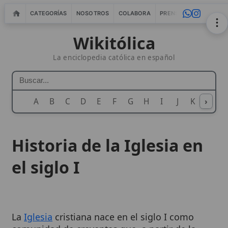
CATEGORÍAS
NOSOTROS
COLABORA
PRENSA
WEBMASTERS
IN
Wikitólica
La enciclopedia católica en español
A
B
C
D
E
F
G
H
I
J
K
›
L
M
N
Historia de la Iglesia en
el siglo I
La
Iglesia
cristiana nace en el siglo I como
comunidad de creyentes que, a partir de la
resurrección de
Jesucristo
, se reúne en la
fe
, el