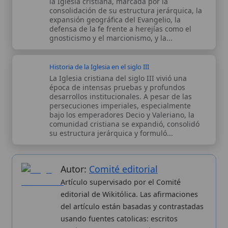
editorial de Wikitólica. Las afirmaciones
del artículo están basadas y contrastadas
usando fuentes catolicas: escritos
patrísticos, de santos, artículos
teológicos, documentos históricos, actas
de concilios, encíclicas, fuentes
magisteriales y documentos oficiales de
la Iglesia.
Proceso editorial →
Wikitólica © 2026
. Enciclopedia del patrimonio doctrinal,
histórico y litúrgico de la Iglesia Católica. Parte de la red formativa
de
Curso Católico
,
Buscador Católico
y
Custodio Animae
. Con
analíticas anónimas. Licencia
CC BY-SA
(texto). Editado en
Valencia, España.
ISSN: 3101-7339
. Bajo el patrocinio de San
Carlo Acutis.
Sobre nosotros
Categorias
Proceso editorial
Más visitados
Publicación seriada
Nuevas entradas
Datos abiertos
Cambios recientes
Estadísticas
Aplicaciones
Aviso legal
Kit de Prensa
Política de privacidad
Widgets para tu web