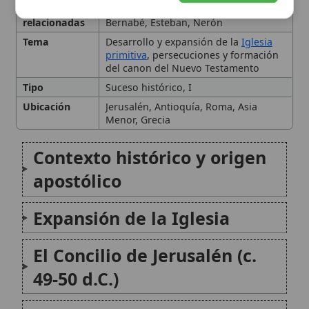
Expansión de la Iglesia
El Concilio de Jerusalén (c.
49-50 d.C.)
Persecuciones y martirios
Desarrollo eclesiástico y
estructural
Legado teológico y espiritual
Conclusión
Citas y referencias
Modificado el 28 de octubre de 2025 •
FideScore™ 7.53
• 392 visitas •