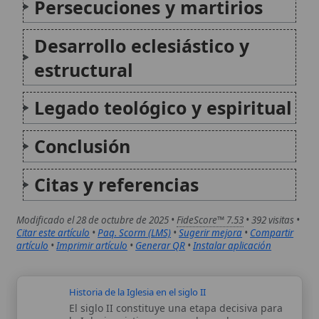
Citar este artículo
•
Paq. Scorm (LMS)
•
Sugerir mejora
•
Compartir
artículo
•
Imprimir artículo
•
Generar QR
•
Instalar aplicación
Historia de la Iglesia en el siglo II
El siglo II constituye una etapa decisiva para
la Iglesia cristiana, marcada por la
consolidación de su estructura jerárquica, la
expansión geográfica del Evangelio, la
defensa de la fe frente a herejías como el
gnosticismo y el marcionismo, y la...
Historia de la Iglesia en el siglo III
La Iglesia cristiana del siglo III vivió una
época de intensas pruebas y profundos
desarrollos institucionales. A pesar de las
persecuciones imperiales, especialmente
bajo los emperadores Decio y Valeriano, la
comunidad cristiana se expandió, consolidó
su estructura jerárquica y formuló...
Autor:
Comité editorial
Artículo supervisado por el Comité