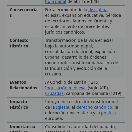
jurídicos canónicos.
Contexto
Transformación de la vida eclesial
Histórico
bajo la autoridad papal,
consolidación doctrinal, expansión
urbana, desarrollo de órdenes
mendicantes, institucionalización de
la Inquisición y evolución de la
cruzada.
Eventos
IV Concilio de Letrán (1215),
Relacionados
Inquisición medieval
(siglo XIII),
Cruzadas
, campaña de Damiata (1219)
Impacto
Influyó en la estructura institucional
Histórico
de la
Iglesia
, el
derecho canónico
, la
educación universitaria y la
política
europea.
Importancia
Consolidó la autoridad del papado,
Histórica
estableció el IV Concilio de Letrán,
fomentó la presencia urbana de
órdenes mendicantes y organizó la
lucha contra la
herejía
.
Lugar
Roma
, Italia, ciudades medievales,
universidades de Bolonia y Padua,
Damiata,
Jerusalén