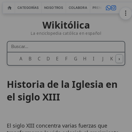
CATEGORÍAS
NOSOTROS
COLABORA
PRENSA
WEBMASTERS
IN
Wikitólica
La enciclopedia católica en español
A
B
C
D
E
F
G
H
I
J
K
›
L
M
N
Historia de la Iglesia en
el siglo XIII
El siglo XIII concentra varias fuerzas que
transformaron la vida eclesial: el crecimiento
de la autoridad del
papado
bajo Inocencio III,