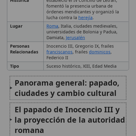
Personas
Inocencio III, Gregorio IX, frailes
Relacionadas
franciscanos
, frailes
dominicos
,
Federico II
Tipo
Suceso histórico, XIII, Edad Media
Panorama general: papado,
ciudades y cambio cultural
El papado de Inocencio III y
la proyección de la autoridad
romana
El IV Concilio de Letrán
(1215): reforma doctrinal y
🙏 Bienvenido a Wikitólica
disciplinar
Esta enciclopedia es un recurso privado de referencia sin
imprimatur
. No sustituye al Catecismo, a la Sagrada
Órdenes mendicantes:
Escritura ni a los documentos oficiales de la Iglesia y está