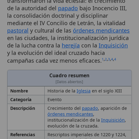
la consolidación doctrinal y disciplinar
mediante el IV Concilio de Letrán, la vitalidad
pastoral
y cultural de las
órdenes mendicantes
en las ciudades, la institucionalización jurídica
de la lucha contra la
herejía
con la
Inquisición
y la evolución del ideal cruzado hacia
,
,
,
,
campañas cada vez menos eficaces.
1
2
3
4
4
Cuadro resumen
[Datos abiertos]
Nombre
Historia de la
Iglesia
en el siglo XIII
Categoría
Evento
Descripción
Crecimiento del
papado
, aparición de
órdenes mendicantes
,
institucionalización de la
Inquisición
,
evolución de la cruzada.
Referencias
Rescriptos imperiales de 1220 y 1224,
bula papal
de abril de 1233
Consecuencia
Fortalecimiento de la
disciplina
s
eclesial, expansión educativa, pérdida
de territorios latinos en Oriente y
establecimiento de precedentes