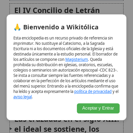
franciscanos y dominicos en
destinada únicamente a la estudio personal. El borrador de
los artículos se compone con
Magisterium
. Queda
las ciudades
prohibida su distribución en iglesias, oratorios, escuelas,
colegios o seminarios sin autorización episcopal -CDC 823-.
Se insta a consultar siempre las fuentes referenciadas y a
Herejía y justicia
colaborar en la perfección de los artículos mediante el uso
del menú superior. Entrando a la enciclopedia confirma que
eclesiástica: de la disciplina
ha leído y acepta expresamente la
política de privacidad
y el
aviso legal
.
a la Inquisición
Aceptar y Entrar
Las cruzadas en el siglo XIII:
el ideal se sostiene, los
resultados se desgastan
Consecuencias culturales:
universidades, derecho y
vida cristiana
Legado del siglo XIII