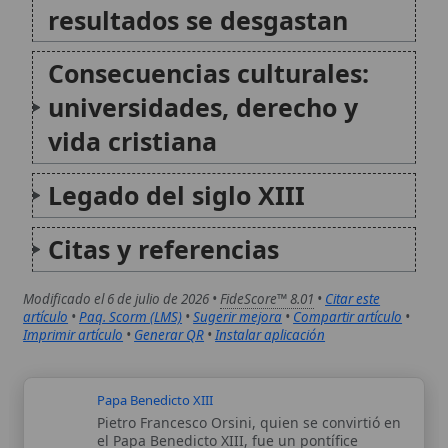
Citas y referencias
Modificado el 6 de julio de 2026 •
FideScore™ 8.01
•
Citar este
artículo
•
Paq. Scorm (LMS)
•
Sugerir mejora
•
Compartir artículo
•
Imprimir artículo
•
Generar QR
•
Instalar aplicación
Papa Benedicto XIII
Pietro Francesco Orsini, quien se convirtió en
el Papa Benedicto XIII, fue un pontífice
dominico que gobernó la Iglesia desde el 29
de mayo de 1724 hasta el 23 de febrero de
1730. Su papado se caracterizó por un
profundo...
Papa Clemente XIII
Carlo della Torre Rezzonico, conocido como el
Papa Clemente XIII, sirvió como el 248o Papa
de la Iglesia Católica desde el 6 de julio de
1758 hasta el 2 de febrero de 1769. Su
pontificado estuvo marcado por una firme...