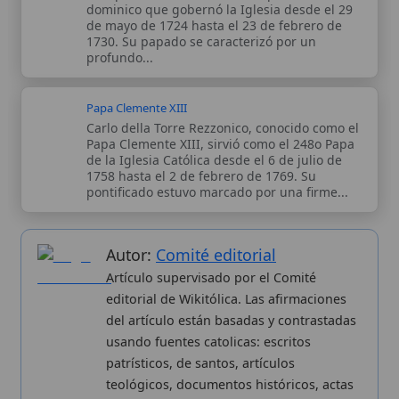
Autor:
Comité editorial
Artículo supervisado por el Comité
editorial de Wikitólica. Las afirmaciones
del artículo están basadas y contrastadas
usando fuentes catolicas: escritos
patrísticos, de santos, artículos
teológicos, documentos históricos, actas
de concilios, encíclicas, fuentes
magisteriales y documentos oficiales de
la Iglesia.
Proceso editorial →
Wikitólica © 2026
. Enciclopedia del patrimonio doctrinal,
histórico y litúrgico de la Iglesia Católica. Parte de la red formativa
de
Curso Católico
,
Buscador Católico
y
Custodio Animae
. Con
analíticas anónimas. Licencia
CC BY-SA
(texto). Editado en
Valencia, España.
ISSN: 3101-7339
. Bajo el patrocinio de San
Carlo Acutis.
Sobre nosotros
Categorias
Proceso editorial
Más visitados
Publicación seriada
Nuevas entradas
Datos abiertos
Cambios recientes
Estadísticas
Aplicaciones