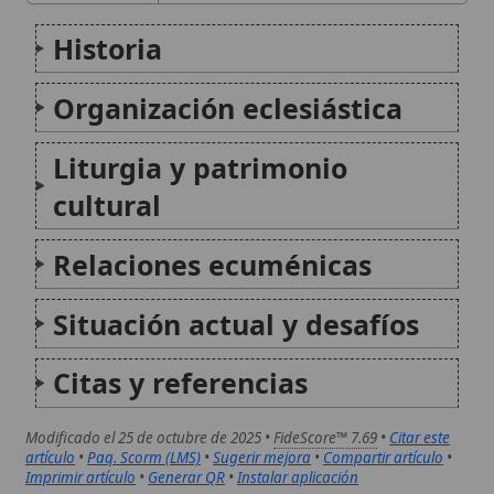
Situación actual y desafíos
Citas y referencias
Modificado el 25 de octubre de 2025 •
FideScore™ 7.69
•
Citar este
artículo
•
Paq. Scorm (LMS)
•
Sugerir mejora
•
Compartir artículo
•
Imprimir artículo
•
Generar QR
•
Instalar aplicación
Iglesia greco-católica bielorrusa
La Iglesia greco-católica bielorrusa es una de las
veinticuatro Iglesias sui iuris que integran la Iglesia
católica. Pertenece al rito bizantino, celebra sus
liturgias en eslavo eclesiástico y conserva la plena
comunión con la Santa Sede. Su historia está
marcada...
Iglesia greco-católica húngara
La Iglesia greco-católica húngara es una Iglesia sui
iuris del rito bizantino que forma parte de la familia
de las Iglesias católicas orientales. Con sede en la
diócesis de Hajdúdorog, reúne a aproximadamente