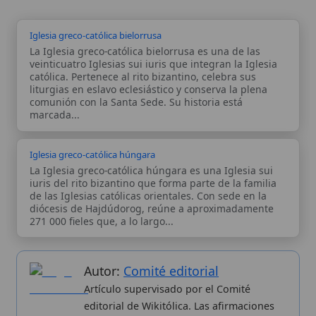
271 000 fieles que, a lo largo...
Autor:
Comité editorial
Artículo supervisado por el Comité
editorial de Wikitólica. Las afirmaciones
del artículo están basadas y contrastadas
usando fuentes catolicas: escritos
patrísticos, de santos, artículos
teológicos, documentos históricos, actas
de concilios, encíclicas, fuentes
magisteriales y documentos oficiales de
la Iglesia.
Proceso editorial →
Wikitólica © 2026
. Enciclopedia del patrimonio doctrinal,
histórico y litúrgico de la Iglesia Católica. Parte de la red formativa
de
Curso Católico
,
Buscador Católico
y
Custodio Animae
. Con
analíticas anónimas. Licencia
CC BY-SA
(texto). Editado en
Valencia, España.
ISSN: 3101-7339
. Bajo el patrocinio de San
Carlo Acutis.
Sobre nosotros
Categorias
Proceso editorial
Más visitados