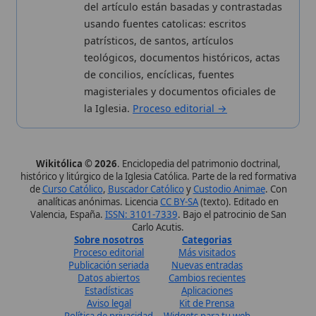
Publicación seriada
Nuevas entradas
Datos abiertos
Cambios recientes
Estadísticas
Aplicaciones
Aviso legal
Kit de Prensa
Política de privacidad
Widgets para tu web
✦ SÍGUENOS EN
Canal de WhatsApp
Únete · publicación regular
Perfil de Instagram
Síguenos · @wikitolica