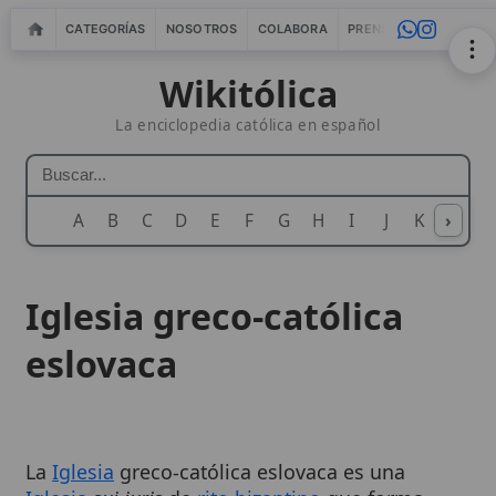
CATEGORÍAS
NOSOTROS
COLABORA
PRENSA
WEBMASTERS
IN
Wikitólica
La enciclopedia católica en español
A
B
C
D
E
F
G
H
I
J
K
›
L
M
N
Iglesia greco-católica
eslovaca
La
Iglesia
greco-católica eslovaca es una
Iglesia
sui iuris
de
rito bizantino
que forma
parte plena de la Iglesia Católica y está en