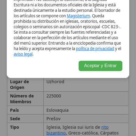
Eclesiástica
Ján Babjak
Lugar de
Uzhorod
Origen
Número de
225000
Miembros
País
Eslovaquia
Sede
Prešov
Tipo
Iglesia, Iglesia sui iuris de
rito
bizantino
, Greco-católica, Cárpatos
Historia
Organización eclesiástica
Liturgia y patrimonio
cultural
Relaciones ecuménicas