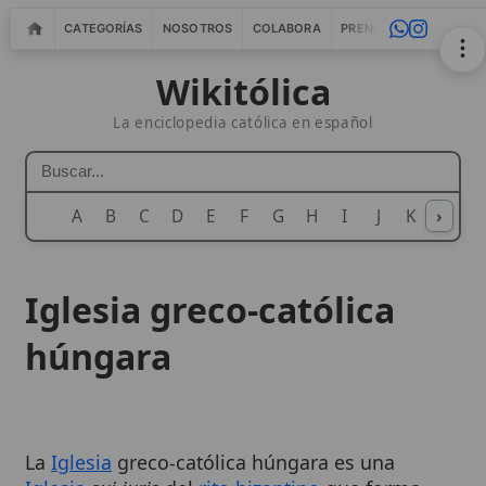
CATEGORÍAS
NOSOTROS
COLABORA
PRENSA
WEBMASTERS
IN
Wikitólica
La enciclopedia católica en español
A
B
C
D
E
F
G
H
I
J
K
›
L
M
N
Iglesia greco-católica
húngara
La
Iglesia
greco-católica húngara es una
Iglesia
sui iuris
del
rito bizantino
que forma
parte de la familia de las
Iglesias católicas