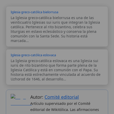
Autor:
Comité editorial
Artículo supervisado por el Comité
editorial de Wikitólica. Las afirmaciones
del artículo están basadas y contrastadas
usando fuentes catolicas: escritos
patrísticos, de santos, artículos
teológicos, documentos históricos, actas
de concilios, encíclicas, fuentes
magisteriales y documentos oficiales de
la Iglesia.
Proceso editorial →
Wikitólica © 2026
. Enciclopedia del patrimonio doctrinal,
histórico y litúrgico de la Iglesia Católica. Parte de la red formativa
de
Curso Católico
,
Buscador Católico
y
Custodio Animae
. Con
analíticas anónimas. Licencia
CC BY-SA
(texto). Editado en
Valencia, España.
ISSN: 3101-7339
. Bajo el patrocinio de San
Carlo Acutis.
Sobre nosotros
Categorias
Proceso editorial
Más visitados
Publicación seriada
Nuevas entradas
Datos abiertos
Cambios recientes