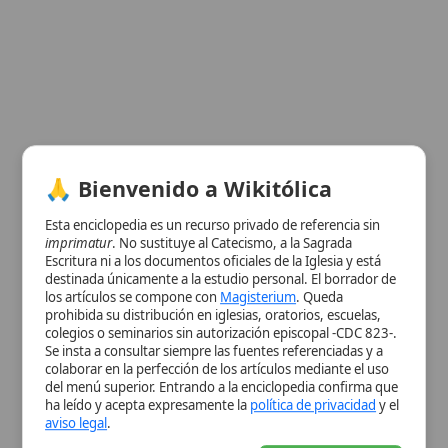
Esta enciclopedia es un recurso privado de referencia sin
imprimatur
. No sustituye al Catecismo, a la Sagrada
Escritura ni a los documentos oficiales de la Iglesia y está
Ver información de la imagen
destinada únicamente a la estudio personal. El borrador de
los artículos se compone con
Magisterium
. Queda
Cuadro resumen
prohibida su distribución en iglesias, oratorios, escuelas,
colegios o seminarios sin autorización episcopal -CDC 823-.
[Datos abiertos]
Se insta a consultar siempre las fuentes referenciadas y a
Nombre
Iglesia greco-católica húngara
colaborar en la perfección de los artículos mediante el uso
del menú superior. Entrando a la enciclopedia confirma que
Categoría
Lugar sagrado
ha leído y acepta expresamente la
política de privacidad
y el
Descripción
Iglesia oriental católica que reúne
aviso legal
.
unos 271 000 fieles, preservando la
tradición
bizantina en Hungría
Aceptar y Entrar
Fecha de
1912
Fundación
Autoridad
Papa Juan Pablo II
Eclesiástica
Contexto
Originada de procesos de unión con
Histórico
Roma
desde la Reforma, con creación
de la
diócesis
en 1912; sufrió
restricciones litúrgicas y
latinizaciones bajo el
comunismo
,
revitalizada tras la caída del régimen y
bajo la guía del
obispo
Imre Timkó.