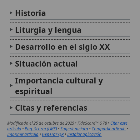
Citas y referencias
Modificado el 25 de octubre de 2025 •
FideScore™ 6.78
•
Citar este
artículo
•
Paq. Scorm (LMS)
•
Sugerir mejora
•
Compartir artículo
•
Imprimir artículo
•
Generar QR
•
Instalar aplicación
Iglesia greco-católica bielorrusa
La Iglesia greco-católica bielorrusa es una de las
veinticuatro Iglesias sui iuris que integran la Iglesia
católica. Pertenece al rito bizantino, celebra sus
liturgias en eslavo eclesiástico y conserva la plena
comunión con la Santa Sede. Su historia está
marcada...
Iglesia greco-católica eslovaca
La Iglesia greco-católica eslovaca es una Iglesia sui
iuris de rito bizantino que forma parte plena de la
Iglesia Católica y está en comunión con el Papa. Su
historia está estrechamente vinculada al acuerdo de
Uzhorod de 1646, al desarrollo...