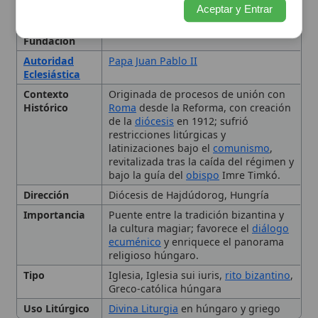
Dirección
Diócesis de Hajdúdorog, Hungría
Importancia
Puente entre la tradición bizantina y
la cultura magiar; favorece el
diálogo
ecuménico
y enriquece el panorama
religioso húngaro.
Tipo
Iglesia, Iglesia sui iuris,
rito bizantino
,
Greco-católica húngara
Uso Litúrgico
Divina Liturgia
en húngaro y griego
Historia
Liturgia y lengua
Desarrollo en el siglo XX
Situación actual
Importancia cultural y
espiritual