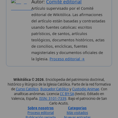
Wikitólica © 2026
. Enciclopedia del patrimonio doctrinal,
histórico y litúrgico de la Iglesia Católica. Parte de la red formativa
de
Curso Católico
,
Buscador Católico
y
Custodio Animae
. Con
analíticas anónimas. Licencia
CC BY-SA
(texto). Editado en
Valencia, España.
ISSN: 3101-7339
. Bajo el patrocinio de San
Carlo Acutis.
Sobre nosotros
Categorias
Proceso editorial
Más visitados
Publicación seriada
Nuevas entradas
Datos abiertos
Cambios recientes
Estadísticas
Aplicaciones
Aviso legal
Kit de Prensa
Política de privacidad
Widgets para tu web
✦ SÍGUENOS EN
Canal de WhatsApp
Únete · publicación regular
Perfil de Instagram
Síguenos · @wikitolica