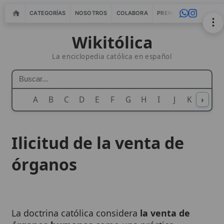
CATEGORÍAS
NOSOTROS
COLABORA
PRENSA
WEBMASTERS
IN
Wikitólica
La enciclopedia católica en español
A
B
C
D
E
F
G
H
I
J
K
›
L
M
N
Ilicitud de la venta de
órganos
La doctrina católica considera
la venta de
órganos humanos
como una práctica
moralmente ilícita
, ya que viola la dignidad