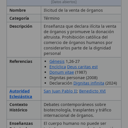
Descripción
Enseñanza que declara ilícita la venta
de órganos y promueve la donación
altruista. Prohibición católica del
comercio de órganos humanos por
considerarlos parte de la dignidad
personal
Referencias
Génesis
1,26-27
Encíclica
Deus caritas est
Donum vitae
(1987)
Dignitas personae (2008)
Declaración
Dignitas infinita
(2024)
Autoridad
San Juan Pablo II
;
Benedicto XVI
Eclesiástica
Contexto
Debates contemporáneos sobre
Histórico
biotecnología, trasplantes y tráfico
internacional de órganos.
Enseñanzas
El cuerpo humano no puede ser
Principales
tratado como mercancía; la donación
debe ser gratuita y altruista; el tráfico
de órganos es un grave delito contra
la humanidad.
Impacto
Influye en la legislación que prohíbe
Histórico
la venta de órganos y fomenta
políticas de donación altruista.