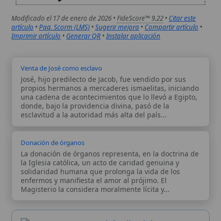
esclavitud a la autoridad más alta del país...
Donación de órganos
La donación de órganos representa, en la doctrina de
la Iglesia católica, un acto de caridad genuina y
solidaridad humana que prolonga la vida de los
enfermos y manifiesta el amor al prójimo. El
Magisterio la considera moralmente lícita y...
Autor:
Comité editorial
Artículo supervisado por el Comité
editorial de Wikitólica. Las afirmaciones
del artículo están basadas y contrastadas
usando fuentes catolicas: escritos
patrísticos, de santos, artículos
teológicos, documentos históricos, actas
de concilios, encíclicas, fuentes
magisteriales y documentos oficiales de
la Iglesia.
Proceso editorial →