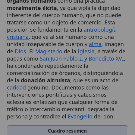
inherente del cuerpo humano, que no puede
tratarse como un objeto de comercio. Esta
posición se fundamenta en la
antropología
cristiana
, que ve al ser humano como una
unidad inseparable de cuerpo y
alma
, imagen
de
Dios
. El
Magisterio
de la
Iglesia
, a través de
papas como
San Juan Pablo II
y
Benedicto XVI
,
ha condenado repetidamente la
comercialización de órganos, distinguiéndola
de la
donación altruista
, que es un acto de
caridad
genuino. Documentos como las
intervenciones pontificias y catecismos
eclesiales enfatizan que cualquier forma de
tráfico o intercambio mercantil degrada la
persona y contradice el
Evangelio
del don.
Cuadro resumen
[Datos abiertos]
Nombre
Ilicitud de la venta de órganos
Categoría
Término