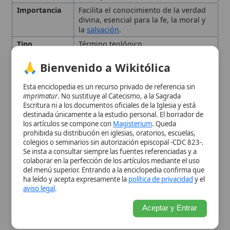
La Iluminación en la
Tradición Filosófica y
Esta enciclopedia es un recurso privado de referencia sin
imprimatur
. No sustituye al Catecismo, a la Sagrada
Teológica
Escritura ni a los documentos oficiales de la Iglesia y está
destinada únicamente a la estudio personal. El borrador de
los artículos se compone con
Magisterium
. Queda
Formas de Iluminación
prohibida su distribución en iglesias, oratorios, escuelas,
colegios o seminarios sin autorización episcopal -CDC 823-.
Se insta a consultar siempre las fuentes referenciadas y a
Falsas Iluminaciones
colaborar en la perfección de los artículos mediante el uso
del menú superior. Entrando a la enciclopedia confirma que
ha leído y acepta expresamente la
política de privacidad
y el
Conclusión
aviso legal
.
Aceptar y Entrar
Citas y referencias
Modificado el 19 de septiembre de 2025 •
FideScore™ 8.86
•
Citar
este artículo
•
Paq. Scorm (LMS)
•
Sugerir mejora
•
Compartir
artículo
•
Imprimir artículo
•
Generar QR
•
Instalar aplicación
Papa Juan V
Juan V fue el 82o Papa de la Iglesia Católica,
cuyo pontificado transcurrió desde el 23 de