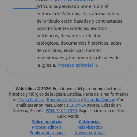
Wikitólica © 2026
. Enciclopedia del patrimonio doctrinal,
histórico y litúrgico de la Iglesia Católica. Parte de la red formativa
de
Curso Católico
,
Buscador Católico
y
Custodio Animae
. Con
analíticas anónimas. Licencia
CC BY-SA
(texto). Editado en
Valencia, España.
ISSN: 3101-7339
. Bajo el patrocinio de San
Carlo Acutis.
Sobre nosotros
Categorias
Proceso editorial
Más visitados
Publicación seriada
Nuevas entradas
Datos abiertos
Cambios recientes
Estadísticas
Aplicaciones
Aviso legal
Kit de Prensa
Política de privacidad
Widgets para tu web
✦ SÍGUENOS EN
Canal de WhatsApp
Únete · publicación regular
Perfil de Instagram
Síguenos · @wikitolica