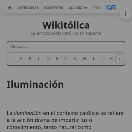
CATEGORÍAS
NOSOTROS
COLABORA
PRENSA
WEBMASTERS
IN
Wikitólica
La enciclopedia católica en español
A
B
C
D
E
F
G
H
I
J
K
›
L
M
N
Iluminación
La
iluminación
en el contexto católico se refiere
a la acción divina de impartir luz o
conocimiento, tanto natural como
sobrenatural, a la mente humana. Este
concepto abarca desde la capacidad innata de