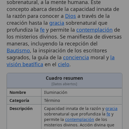
la razón para conocer a
Dios
a través de la
creación hasta la
gracia
sobrenatural que
profundiza la
fe
y permite la
contemplación
de
los misterios divinos. Se manifiesta de diversas
maneras, incluyendo la recepción del
Bautismo
, la inspiración de los escritores
sagrados, la guía de la
conciencia
moral y
la
visión beatífica
en el
cielo
.
Cuadro resumen
[Datos abiertos]
Nombre
Iluminación
Categoría
Término
Descripción
Capacidad innata de la razón y
gracia
sobrenatural que profundiza la
fe
y
permite la
contemplación
de los
misterios divinos. Acción divina que
imparte luz o conocimiento, tanto
natural como sobrenatural, a la
mente humana
Contexto
Luz increada de
Dios
que ilumina la
inteligencia humana y se manifiesta