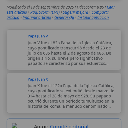
julio de 685 hasta el 2 de agosto de 686. De
origen sirio, su breve pero significativo
papado se caracterizó por sus esfuerzos...
Papa Juan X
Juan X fue el 122o Papa de la Iglesia Católica,
cuyo pontificado se extendió desde marzo de
914 hasta el 28 de mayo de 928. Su papado
ocurrió durante un período tumultuoso en la
historia de Roma, a menudo denominado...
Autor:
Comité editorial
Artículo supervisado por el Comité
editorial de Wikitólica. Las afirmaciones
del artículo están basadas y contrastadas
usando fuentes catolicas: escritos
patrísticos, de santos, artículos
teológicos, documentos históricos, actas
de concilios, encíclicas, fuentes
magisteriales y documentos oficiales de
la Iglesia.
Proceso editorial →