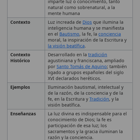
en el
Bautismo
, la fe, la
conciencia
moral, la inspiración de la Escritura y
la visión beatífica
.
Contexto
Desarrollado en la
tradición
Histórico
agustiniana y franciscana, ampliado
por
Santo Tomás de Aquino
; también
ligado a grupos españoles del siglo
XVI declarados heréticos.
Ejemplos
Iluminación bautismal, intelectual y
de la razón, de la conciencia y de la
fe, en la Escritura y
Tradición
, y la
visión beatífica.
Enseñanzas
La luz divina es indispensable para el
conocimiento de Dios; la fe es
participación de esa luz; los
sacramentos y la gracia iluminan la
razón y la conciencia.
Importancia
Facilita el conocimiento de la verdad
divina, esencial para la fe, la moral y
la
salvación
.
Tipo
Término teológico
🙏 Bienvenido a Wikitólica