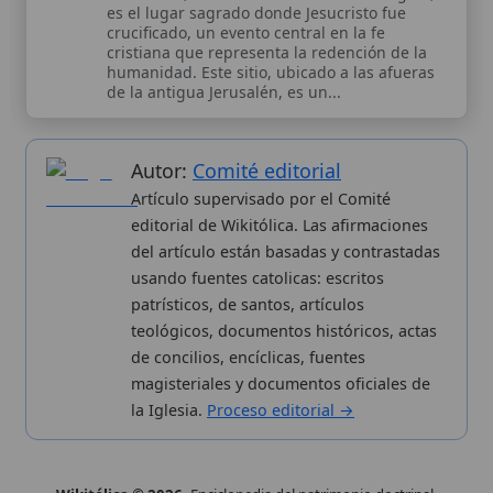
patrísticos, de santos, artículos
teológicos, documentos históricos, actas
de concilios, encíclicas, fuentes
magisteriales y documentos oficiales de
la Iglesia.
Proceso editorial →
Wikitólica © 2026
. Enciclopedia del patrimonio doctrinal,
histórico y litúrgico de la Iglesia Católica. Parte de la red formativa
de
Curso Católico
,
Buscador Católico
y
Custodio Animae
. Con
analíticas anónimas. Licencia
CC BY-SA
(texto). Editado en
Valencia, España.
ISSN: 3101-7339
. Bajo el patrocinio de San
Carlo Acutis.
Sobre nosotros
Categorias
Proceso editorial
Más visitados
Publicación seriada
Nuevas entradas
Datos abiertos
Cambios recientes
Estadísticas
Aplicaciones
Aviso legal
Kit de Prensa
Política de privacidad
Widgets para tu web
✦ SÍGUENOS EN
Canal de WhatsApp
Únete · publicación regular