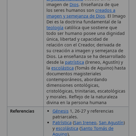
teología
católica que sostiene que
todo ser humano posee una dignidad
única, libertad y capacidad de
relación con el Creador, derivada de
su creación a imagen y semejanza de
Dios. La enseñanza se ha desarrollado
desde la
patrística
(Ireneo, Agustín) y
la
escolástica
(Tomás de Aquino) hasta
documentos magisteriales
contemporáneos, abordando
dimensiones ontológicas,
cristológicas, trinitarias, escatológicas
y morales. Reflejo de la naturaleza
divina en la persona humana
Referencias
Génesis
1, 26-27 y referencias
patriarcales.
Patrística
(
San Ireneo
,
San Agustín
)
y
escolástica
(
Santo Tomás de
Aquino
).
Aplicación
Exige el
respeto
de la dignidad de
Moral
toda persona y prohíbe su
instrumentalización.
Contexto
Raíz en el relato de la creación del
Bíblico
libro del Génesis
(Gn 1, 26-27).
Contexto
Desarrollada a lo largo de la historia