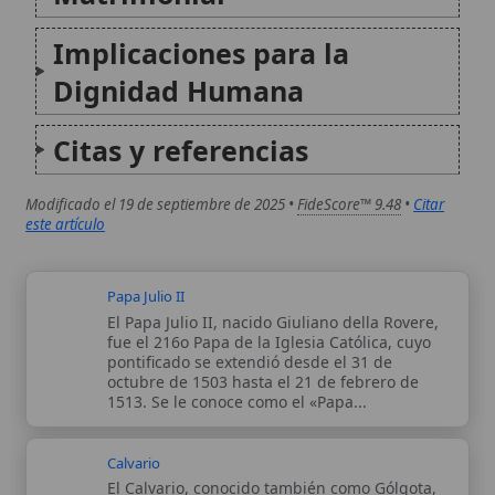
Papa Julio II
El Papa Julio II, nacido Giuliano della Rovere,
fue el 216o Papa de la Iglesia Católica, cuyo
pontificado se extendió desde el 31 de
octubre de 1503 hasta el 21 de febrero de
1513. Se le conoce como el «Papa...
Calvario
El Calvario, conocido también como Gólgota,
es el lugar sagrado donde Jesucristo fue
crucificado, un evento central en la fe
cristiana que representa la redención de la
humanidad. Este sitio, ubicado a las afueras
de la antigua Jerusalén, es un...
Autor:
Comité editorial
Artículo supervisado por el Comité
editorial de Wikitólica. Las afirmaciones
del artículo están basadas y contrastadas
usando fuentes catolicas: escritos