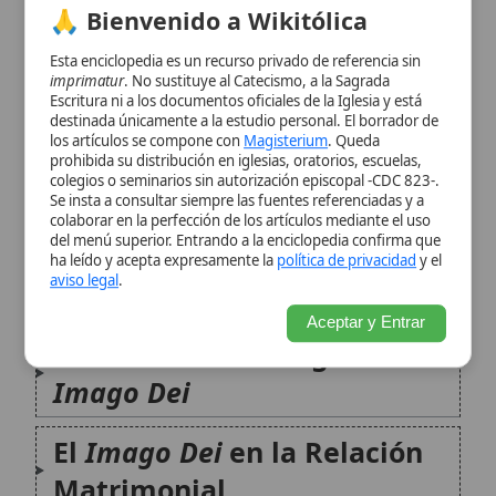
Se insta a consultar siempre las fuentes referenciadas y a
colaborar en la perfección de los artículos mediante el uso
del menú superior. Entrando a la enciclopedia confirma que
Fundamentos Bíblicos y
ha leído y acepta expresamente la
política de privacidad
y el
aviso legal
.
Patrísticos
Aceptar y Entrar
Dimensiones Teológicas del
Imago Dei
El
Imago Dei
en la Relación
Matrimonial
Implicaciones para la
Dignidad Humana
Citas y referencias
Modificado el 19 de septiembre de 2025 •
FideScore™ 9.48
•
Citar
este artículo