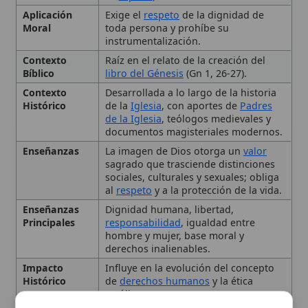
Histórico
de la
Iglesia
, con aportes de
Padres
de la Iglesia
, teólogos medievales y
documentos magisteriales modernos.
Enseñanzas
La imagen de Dios otorga un
valor
sagrado que trasciende distinciones
sociales, culturales y sexuales; obliga
al
respeto
y a la protección de la vida.
Enseñanzas
Dignidad humana, libertad,
Principales
responsabilidad
, igualdad entre
hombre y mujer, base moral y
derechos inalienables.
Impacto
Influye en la evolución del concepto
Histórico
de
derechos humanos
y la ética
católica.
Importancia
Base de la
antropología cristiana
y del
🙏 Bienvenido a Wikitólica
Eclesial
principio moral que sustenta la
doctrina social de la Iglesia
.
Esta enciclopedia es un recurso privado de referencia sin
Interpretación
Distinción de Ireneo entre “imagen”
imprimatur
. No sustituye al Catecismo, a la Sagrada
Escritura ni a los documentos oficiales de la Iglesia y está
Tradicional
(participación ontológica) y
destinada únicamente a la estudio personal. El borrador de
“semejanza” (transformación moral);
los artículos se compone con
Magisterium
. Queda
desarrollo agustino de la trinitariedad
prohibida su distribución en iglesias, oratorios, escuelas,
del
alma
humana.
colegios o seminarios sin autorización episcopal -CDC 823-.
Tipo
Término teológico