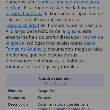
dignidad humana
, la libertad y la capacidad de
relación con el Creador, así como la
responsabilidad
del hombre sobre la creación.
A lo largo de la historia de la
Iglesia
, esta
enseñanza ha sido profundizada por
Padres de
la Iglesia
, teólogos medievales como
Santo
Tomás de Aquino
, y documentos magisteriales
modernos, que han destacado sus
dimensiones ontológicas, cristológicas,
trinitarias, escatológicas y morales.
Cuadro resumen
[Datos abiertos]
Nombre
Imago Dei
Categoría
Término
Descripción
Doctrina católica que afirma la
dignidad humana
basada en la
imagen de
Dios
. Enseñanza de que
los seres humanos son
creados a
imagen y semejanza de Dios
. El Imago
Dei es la doctrina fundamental de la