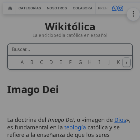
CATEGORÍAS
NOSOTROS
COLABORA
PRENSA
WEBMASTERS
IN
Wikitólica
La enciclopedia católica en español
A
B
C
D
E
F
G
H
I
J
K
›
L
M
N
Imago Dei
La doctrina del
Imago Dei
, o «imagen de
Dios
»,
es fundamental en la
teología
católica y se
refiere a la enseñanza de que los seres
humanos son
creados a imagen y semejanza
de Dios
. Esta doctrina establece la base de la