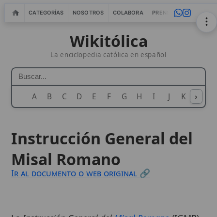
CATEGORÍAS
NOSOTROS
COLABORA
PRENSA
WEBMASTERS
IN
Wikitólica
La enciclopedia católica en español
A
B
C
D
E
F
G
H
I
J
K
›
L
M
N
Instrucción General del
Misal Romano
Ir al documento o web original 🔗
La
Instrucción General del
Misal Romano
(IGMR)
reúne las normas y principios que ordenan la