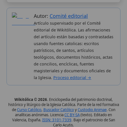
la Iglesia.
Proceso editorial →
Wikitólica © 2026
. Enciclopedia del patrimonio doctrinal,
histórico y litúrgico de la Iglesia Católica. Parte de la red formativa
de
Curso Católico
,
Buscador Católico
y
Custodio Animae
. Con
analíticas anónimas. Licencia
CC BY-SA
(texto). Editado en
Valencia, España.
ISSN: 3101-7339
. Bajo el patrocinio de San
Carlo Acutis.
Sobre nosotros
Categorias
Proceso editorial
Más visitados
Publicación seriada
Nuevas entradas
Datos abiertos
Cambios recientes
Estadísticas
Aplicaciones
Aviso legal
Kit de Prensa
Política de privacidad
Widgets para tu web
✦ SÍGUENOS EN
Canal de WhatsApp
Únete · publicación regular
Perfil de Instagram
Síguenos · @wikitolica