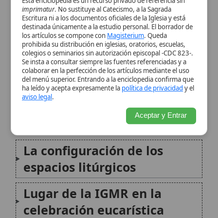
competencias del obispo y
ha leído y acepta expresamente la
política de privacidad
y el
aviso legal
.
de las conferencias
Aceptar y Entrar
episcopales
La configuración de los
espacios litúrgicos
Lugar de la IGMR en la
celebración eucarística
Citas y referencias
Modificado el 7 de julio de 2026 •
FideScore™ 8.59
• 50 visitas •
Citar
este artículo
•
Paq. Scorm (LMS)
•
Sugerir mejora
•
Compartir
artículo
•
Imprimir artículo
•
Generar QR
•
Instalar aplicación
Misal Romano
El Misal Romano (Missale Romanum) es el libro