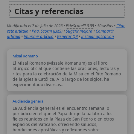
litúrgico oficial que contiene las oraciones, lecturas y
ritos para la celebración de la Misa en el Rito Romano
de la Iglesia Católica. A lo largo de los siglos, ha
experimentado diversas...
Audiencia general
La Audiencia general es el encuentro semanal o
periódico en el que el Papa dirige la palabra a los
fieles reunidos en la Plaza de San Pedro o en otros
espacios del Vaticano, ofreciendo saludos,
bendiciones apostólicas y reflexiones sobre...
Autor:
Comité editorial
Artículo supervisado por el Comité
editorial de Wikitólica. Las afirmaciones
del artículo están basadas y contrastadas
usando fuentes catolicas: escritos
patrísticos, de santos, artículos
teológicos, documentos históricos, actas
de concilios, encíclicas, fuentes
magisteriales y documentos oficiales de