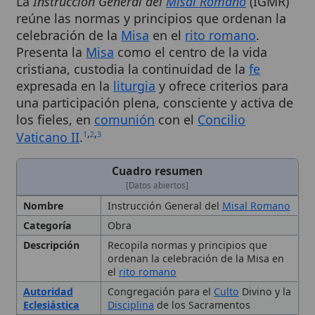
celebración de la
Misa
en el
rito romano
.
Presenta la
Misa
como el centro de la vida
cristiana, custodia la continuidad de la
fe
expresada en la
liturgia
y ofrece criterios para
una participación plena, consciente y activa de
los fieles, en
comunión
con el
Concilio
,
,
Vaticano II
.
1
2
3
Cuadro resumen
[Datos abiertos]
Nombre
Instrucción General del
Misal Romano
Categoría
Obra
Descripción
Recopila normas y principios que
ordenan la celebración de la Misa en
el
rito romano
Autoridad
Congregación para el
Culto
Divino y la
Eclesiástica
Disciplina
de los Sacramentos
Contexto
Postconciliar, tras el
Concilio Vaticano
Histórico
II
Fecha de
2003-03-17
Publicación