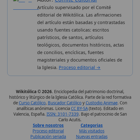
de
Curso Católico
,
Buscador Católico
y
Custodio Animae
. Con
analíticas anónimas. Licencia
CC BY-SA
(texto). Editado en
Valencia, España.
ISSN: 3101-7339
. Bajo el patrocinio de San
Carlo Acutis.
Sobre nosotros
Categorias
Proceso editorial
Más visitados
Publicación seriada
Nuevas entradas
Datos abiertos
Cambios recientes
Estadísticas
Aplicaciones
Aviso legal
Kit de Prensa
Política de privacidad
Widgets para tu web
✦ SÍGUENOS EN
Canal de WhatsApp
Únete · publicación regular
Perfil de Instagram
Síguenos · @wikitolica