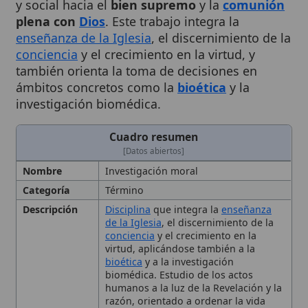
enseñanza de la Iglesia
, el discernimiento de la
conciencia
y el crecimiento en la virtud, y
también orienta la toma de decisiones en
ámbitos concretos como la
bioética
y la
investigación biomédica.
Cuadro resumen
[Datos abiertos]
Nombre
Investigación moral
Categoría
Término
Descripción
Disciplina
que integra la
enseñanza
de la Iglesia
, el discernimiento de la
conciencia
y el crecimiento en la
virtud, aplicándose también a la
bioética
y a la investigación
biomédica. Estudio de los actos
humanos a la luz de la Revelación y la
razón, orientado a ordenar la vida
personal y social hacia el bien
supremo y la
comunión
plena con
Dios
. La investigación
moral católica
examina la coherencia de los actos
humanos con la dignidad y
vocación