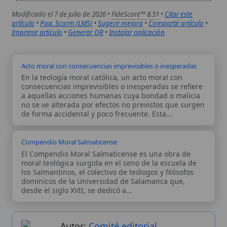
Compendio Moral Salmaticense
El Compendio Moral Salmaticense es una obra de
moral teológica surgida en el seno de la escuela de
los Salmantinos, el colectivo de teólogos y filósofos
dominicos de la Universidad de Salamanca que,
desde el siglo XVII, se dedicó a...
Autor:
Comité editorial
Artículo supervisado por el Comité
editorial de Wikitólica. Las afirmaciones
del artículo están basadas y contrastadas
usando fuentes catolicas: escritos
patrísticos, de santos, artículos
teológicos, documentos históricos, actas
de concilios, encíclicas, fuentes
magisteriales y documentos oficiales de
la Iglesia.
Proceso editorial →
Wikitólica © 2026
. Enciclopedia del patrimonio doctrinal,
histórico y litúrgico de la Iglesia Católica. Parte de la red formativa