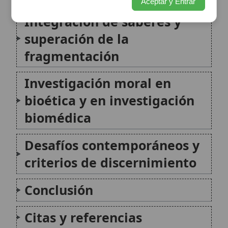
biomédica
Desafíos contemporáneos y
criterios de discernimiento
Conclusión
Citas y referencias
Modificado el 7 de julio de 2026 •
FideScore™ 8.51
•
Citar este
artículo
•
Paq. Scorm (LMS)
•
Sugerir mejora
•
Compartir artículo
•
Imprimir artículo
•
Generar QR
•
Instalar aplicación
Acto moral con consecuencias imprevisibles o inesperadas
En la teología moral católica, un acto moral con
consecuencias imprevisibles o inesperadas se refiere
a aquellas acciones humanas cuya bondad o malicia
no se ve alterada por efectos no previstos que surgen
de forma accidental y poco frecuente. Esta...