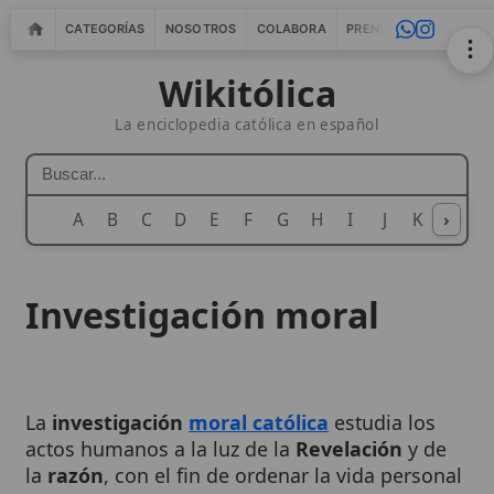
CATEGORÍAS
NOSOTROS
COLABORA
PRENSA
WEBMASTERS
IN
Wikitólica
La enciclopedia católica en español
A
B
C
D
E
F
G
H
I
J
K
›
L
M
N
Investigación moral
La
investigación
moral católica
estudia los
actos humanos a la luz de la
Revelación
y de
la
razón
, con el fin de ordenar la vida personal
y social hacia el
bien supremo
y la
comunión
plena con
Dios
. Este trabajo integra la