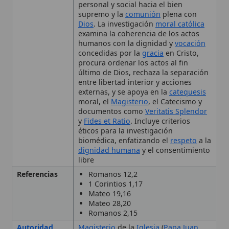
concedidas por la
gracia
en Cristo,
procura ordenar los actos al fin
último de Dios, rechaza la separación
entre libertad interior y acciones
externas, y se apoya en la
catequesis
moral, el
Magisterio
, el Catecismo y
documentos como
Veritatis Splendor
y
Fides et Ratio
. Incluye criterios
éticos para la investigación
biomédica, enfatizando el
respeto
a la
dignidad humana
y el consentimiento
libre
Referencias
Romanos 12,2
1 Corintios 1,17
Mateo 19,16
Mateo 28,20
Romanos 2,15
Autoridad
Magisterio
de la
Iglesia
(
Papa Juan
Eclesiástica
Pablo II
,
Catecismo de la Iglesia
Católica
)
Contexto
Desarrollada en la
teología moral
Histórico
postconciliar; citada en
Veritatis
Splendor
(1993),
Fides et Ratio
(1998) y
documentos de la Pontificia Academia