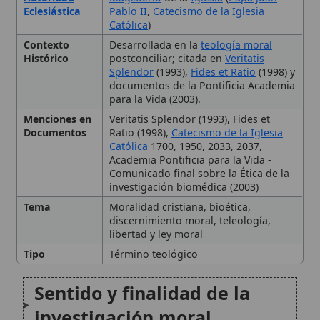
para la Vida (2003).
Menciones en
Veritatis Splendor (1993), Fides et
Documentos
Ratio (1998),
Catecismo de la Iglesia
Católica
1700, 1950, 2033, 2037,
Academia Pontificia para la Vida -
Comunicado final sobre la Ética de la
investigación biomédica (2003)
Tema
Moralidad cristiana, bioética,
discernimiento moral, teleología,
libertad y ley moral
Tipo
Término teológico
Sentido y finalidad de la
investigación moral
La unidad entre fe y vida en
la catequesis moral
Libertad, naturaleza y ley
moral
🙏 Bienvenido a Wikitólica