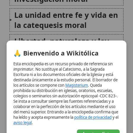
Esta enciclopedia es un recurso privado de referencia sin
Dignidad humana y ley
imprimatur
. No sustituye al Catecismo, a la Sagrada
Escritura ni a los documentos oficiales de la Iglesia y está
divina
destinada únicamente a la estudio personal. El borrador de
los artículos se compone con
Magisterium
. Queda
prohibida su distribución en iglesias, oratorios, escuelas,
Magisterio y enseñanza
colegios o seminarios sin autorización episcopal -CDC 823-.
moral
Se insta a consultar siempre las fuentes referenciadas y a
colaborar en la perfección de los artículos mediante el uso
del menú superior. Entrando a la enciclopedia confirma que
Moralidad como verdad del
ha leído y acepta expresamente la
política de privacidad
y el
aviso legal
.
bien
Aceptar y Entrar
Integración de saberes y
superación de la
fragmentación
Investigación moral en
bioética y en investigación