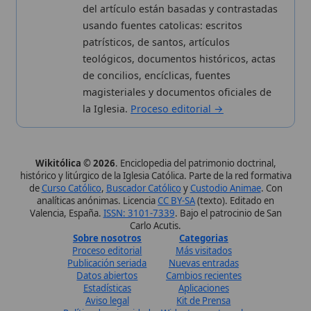
de
Curso Católico
,
Buscador Católico
y
Custodio Animae
. Con
analíticas anónimas. Licencia
CC BY-SA
(texto). Editado en
Valencia, España.
ISSN: 3101-7339
. Bajo el patrocinio de San
Carlo Acutis.
Sobre nosotros
Categorias
Proceso editorial
Más visitados
Publicación seriada
Nuevas entradas
Datos abiertos
Cambios recientes
Estadísticas
Aplicaciones
Aviso legal
Kit de Prensa
Política de privacidad
Widgets para tu web
✦ SÍGUENOS EN
Canal de WhatsApp
Únete · publicación regular
Perfil de Instagram
Síguenos · @wikitolica