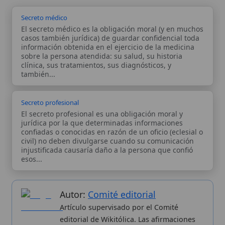
El secreto profesional es una obligación moral y
jurídica por la que determinadas informaciones
confiadas o conocidas en razón de un oficio (eclesial o
civil) no deben divulgarse cuando su comunicación
injustificada causaría daño a la persona que confió
esos...
Autor:
Comité editorial
Artículo supervisado por el Comité
editorial de Wikitólica. Las afirmaciones
del artículo están basadas y contrastadas
usando fuentes catolicas: escritos
patrísticos, de santos, artículos
teológicos, documentos históricos, actas
de concilios, encíclicas, fuentes
magisteriales y documentos oficiales de
la Iglesia.
Proceso editorial →
Wikitólica © 2026
. Enciclopedia del patrimonio doctrinal,
histórico y litúrgico de la Iglesia Católica. Parte de la red formativa