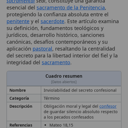
protegiendo la confianza absoluta entre el
penitente
y el
sacerdote
. Este artículo examina
su definición, fundamentos teológicos y
jurídicos, desarrollo histórico, sanciones
canónicas, desafíos contemporáneos y su
aplicación
pastoral
, resaltando la centralidad
del secreto para la libertad interior del fiel y la
integridad del
sacramento
.
Cuadro resumen
[Datos abiertos]
Nombre
Inviolabilidad del secreto confesional
Categoría
Término
Descripción
Obligación moral y legal del
confesor
de guardar silencio absoluto respecto
a los pecados confesados
Referencias
Mateo 18,15
19,12
Enseñanzas de
San Agustín
y
San
Jerónimo
sobre la confidencialidad
del
confesor
.
Catecismo de la Iglesia Católica