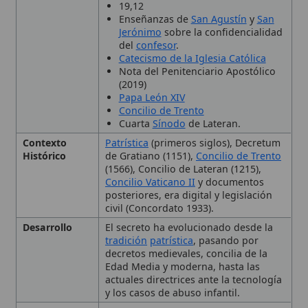
Nota del Penitenciario Apostólico
(2019)
Papa León XIV
Concilio de Trento
Cuarta
Sínodo
de Lateran.
Contexto
Patrística
(primeros siglos), Decretum
Histórico
de Gratiano (1151),
Concilio de Trento
(1566), Concilio de Lateran (1215),
Concilio Vaticano II
y documentos
posteriores, era digital y legislación
civil (Concordato 1933).
Desarrollo
El secreto ha evolucionado desde la
tradición
patrística
, pasando por
decretos medievales, concilia de la
Edad Media y moderna, hasta las
actuales directrices ante la tecnología
y los casos de abuso infantil.
Idioma
es
Importancia
Garantiza la libertad interior del
penitente
, la integridad del
sacramento
de
Penitencia
y la
autoridad moral de la
Iglesia
.
Observacione
Desafíos contemporáneos incluyen la