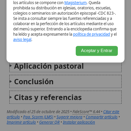
Aplicación pastoral
Conclusión
Citas y referencias
Modificado el 25 de octubre de 2025 •
FideScore™ 6.44
•
Citar este
artículo
•
Paq. Scorm (LMS)
•
Sugerir mejora
•
Compartir artículo
•
Imprimir artículo
•
Generar QR
•
Instalar aplicación
Secreto médico
El secreto médico es la obligación moral (y en muchos
casos también jurídica) de guardar confidencial toda
información obtenida en el ejercicio de la medicina
sobre la persona atendida: su salud, su historia
clínica, sus tratamientos, sus diagnósticos, y
también...
Secreto profesional