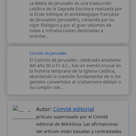
Autor:
Comité editorial
Artículo supervisado por el Comité
editorial de Wikitólica. Las afirmaciones
del artículo están basadas y contrastadas
usando fuentes catolicas: escritos
patrísticos, de santos, artículos
teológicos, documentos históricos, actas
de concilios, encíclicas, fuentes
magisteriales y documentos oficiales de
la Iglesia.
Proceso editorial →
Wikitólica © 2026
. Enciclopedia del patrimonio doctrinal,
histórico y litúrgico de la Iglesia Católica. Parte de la red formativa
de
Curso Católico
,
Buscador Católico
y
Custodio Animae
. Con
analíticas anónimas. Licencia
CC BY-SA
(texto). Editado en
Valencia, España.
ISSN: 3101-7339
. Bajo el patrocinio de San
Carlo Acutis.
Sobre nosotros
Categorias
Proceso editorial
Más visitados
Publicación seriada
Nuevas entradas