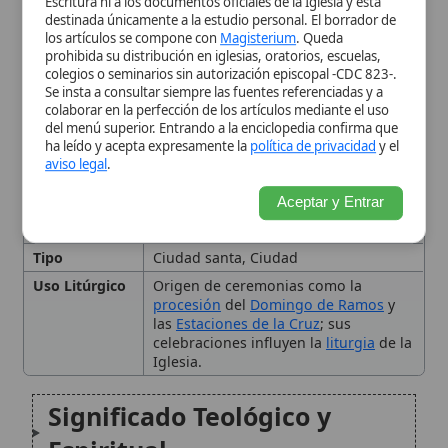
peregrinaciones católicas.
Tipo
Ciudad santa, Ciudad
Uso Litúrgico
Origen de ceremonias como la
procesión
del
Domingo de Ramos
y
las
Estaciones de la Cruz
; sus
celebraciones influyen la
liturgia
de la
Iglesia.
Significado Teológico y
Espiritual
Peregrinación y Piedad
Popular
La Iglesia en Jerusalén y la
Preocupación por la Paz
La Jerusalén Celestial