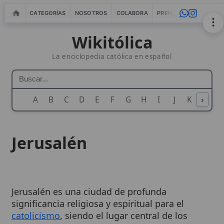
CATEGORÍAS
NOSOTROS
COLABORA
PRENSA
WEBMASTERS
IN
Wikitólica
La enciclopedia católica en español
A
B
C
D
E
F
G
H
I
J
K
›
L
M
N
Jerusalén
Jerusalén es una ciudad de profunda
significancia religiosa y espiritual para el
catolicismo
, siendo el lugar central de los
eventos de la
Redención
y la cuna de la
Iglesia
.
A lo largo de la historia, ha sido venerada