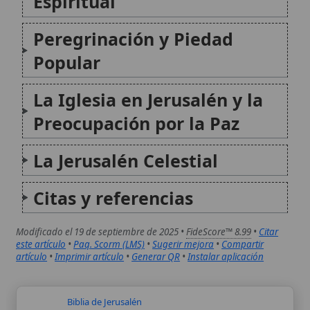
Citas y referencias
Modificado el 19 de septiembre de 2025 •
FideScore™ 8.99
•
Citar
este artículo
•
Paq. Scorm (LMS)
•
Sugerir mejora
•
Compartir
artículo
•
Imprimir artículo
•
Generar QR
•
Instalar aplicación
Biblia de Jerusalén
La Biblia de Jerusalén es una traducción
católica de la Sagrada Escritura realizada por
la École biblique et archéologique française
de Jérusalem (Jerusalén), conocida por su
rigor filológico y por el gran volumen de
notas e introducciones destinadas a
orientar...
Concilio de Jerusalén
El Concilio de Jerusalén, celebrado alrededor
del año 50 o 51 d.C., fue un evento crucial en
la historia temprana de la Iglesia Católica,
abordando la cuestión fundamental de si los
gentiles convertidos al cristianismo debían o
no cumplir con...